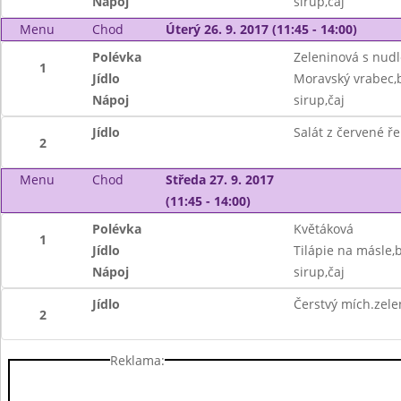
Nápoj
sirup,čaj
Menu
Chod
Úterý 26. 9. 2017 (11:45 - 14:00)
Polévka
Zeleninová s nud
1
Jídlo
Moravský vrabec,
Nápoj
sirup,čaj
Jídlo
Salát z červené ř
2
Menu
Chod
Středa 27. 9. 2017
(11:45 - 14:00)
Polévka
Květáková
1
Jídlo
Tilápie na másle
Nápoj
sirup,čaj
Jídlo
Čerstvý mích.zelen
2
Reklama: