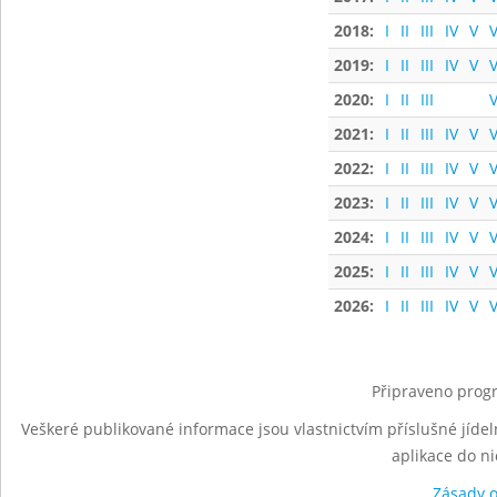
2018:
I
II
III
IV
V
V
2019:
I
II
III
IV
V
V
2020:
I
II
III
V
2021:
I
II
III
IV
V
V
2022:
I
II
III
IV
V
V
2023:
I
II
III
IV
V
V
2024:
I
II
III
IV
V
V
2025:
I
II
III
IV
V
V
2026:
I
II
III
IV
V
V
Připraveno progr
Veškeré publikované informace jsou vlastnictvím příslušné jídel
aplikace do n
Zásady 