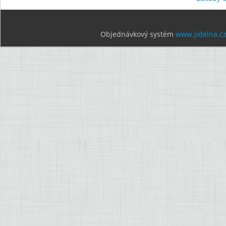
Objednávkový systém
www.jidelna.c