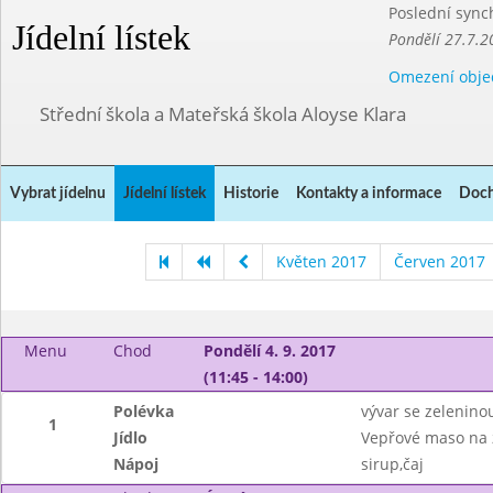
Poslední sync
Jídelní lístek
Pondělí 27.7.2
Omezení obje
Střední škola a Mateřská škola Aloyse Klara
Vybrat jídelnu
Jídelní lístek
Historie
Kontakty a informace
Doch
Květen 2017
Červen 2017
Menu
Chod
Pondělí 4. 9. 2017
(11:45 - 14:00)
Polévka
vývar se zelenino
1
Jídlo
Vepřové maso na 
Nápoj
sirup,čaj