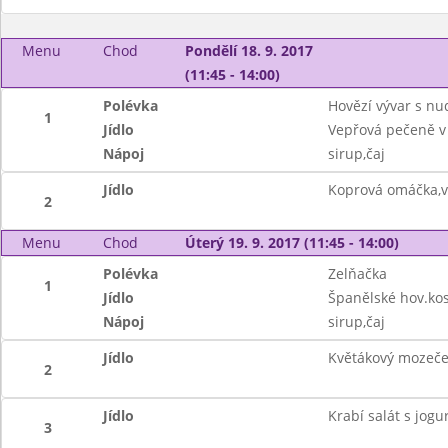
Menu
Chod
Pondělí 18. 9. 2017
(11:45 - 14:00)
Polévka
Hovězí vývar s nu
1
Jídlo
Vepřová pečeně v 
Nápoj
sirup,čaj
Jídlo
Koprová omáčka,v
2
Menu
Chod
Úterý 19. 9. 2017 (11:45 - 14:00)
Polévka
Zelňačka
1
Jídlo
Španělské hov.kos
Nápoj
sirup,čaj
Jídlo
Květákový mozeč
2
Jídlo
Krabí salát s jog
3