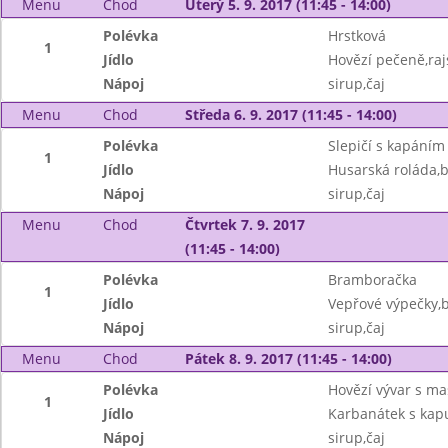
Menu
Chod
Úterý 5. 9. 2017 (11:45 - 14:00)
Polévka
Hrstková
1
Jídlo
Hovězí pečeně,ra
Nápoj
sirup,čaj
Menu
Chod
Středa 6. 9. 2017 (11:45 - 14:00)
Polévka
Slepičí s kapáním
1
Jídlo
Husarská roláda,
Nápoj
sirup,čaj
Menu
Chod
Čtvrtek 7. 9. 2017
(11:45 - 14:00)
Polévka
Bramboračka
1
Jídlo
Vepřové výpečky,b
Nápoj
sirup,čaj
Menu
Chod
Pátek 8. 9. 2017 (11:45 - 14:00)
Polévka
Hovězí vývar s m
1
Jídlo
Karbanátek s kap
Nápoj
sirup,čaj