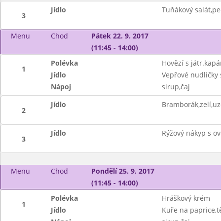
Jídlo
Tuňákový salát,pe
3
Menu
Chod
Pátek 22. 9. 2017
(11:45 - 14:00)
Polévka
Hovězí s játr.kap
1
Jídlo
Vepřové nudličky
Nápoj
sirup,čaj
Jídlo
Bramborák,zelí,u
2
Jídlo
Rýžový nákyp s o
3
Menu
Chod
Pondělí 25. 9. 2017
(11:45 - 14:00)
Polévka
Hráškový krém
1
Jídlo
Kuře na paprice,t