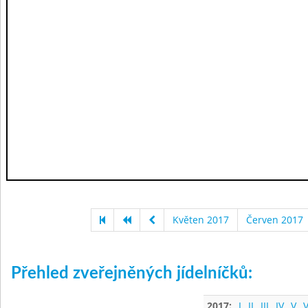
Květen 2017
Červen 2017
Přehled zveřejněných jídelníčků:
2017:
I
II
III
IV
V
V