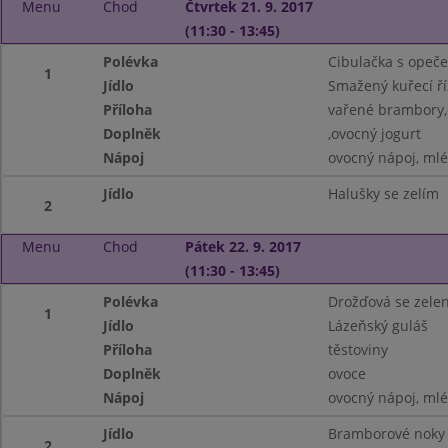
Menu
Chod
Čtvrtek 21. 9. 2017
(11:30 - 13:45)
Polévka
Cibulačka s opeč
1
Jídlo
Smažený kuřecí ří
Příloha
vařené brambory,
Doplněk
,ovocný jogurt
Nápoj
ovocný nápoj, ml
Jídlo
Halušky se zelím
2
Menu
Chod
Pátek 22. 9. 2017
(11:30 - 13:45)
Polévka
Drožďová se zele
1
Jídlo
Lázeňský guláš
Příloha
těstoviny
Doplněk
ovoce
Nápoj
ovocný nápoj, ml
Jídlo
Bramborové noky
2