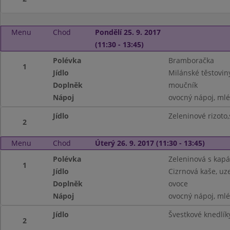
Menu
Chod
Pondělí 25. 9. 2017
(11:30 - 13:45)
Polévka
Bramboračka
1
Jídlo
Milánské těstoviny
Doplněk
moučník
Nápoj
ovocný nápoj, ml
Jídlo
Zeleninové rizoto,
2
Menu
Chod
Úterý 26. 9. 2017 (11:30 - 13:45)
Polévka
Zeleninová s kap
1
Jídlo
Cizrnová kaše, u
Doplněk
ovoce
Nápoj
ovocný nápoj, ml
Jídlo
Švestkové knedlí
2