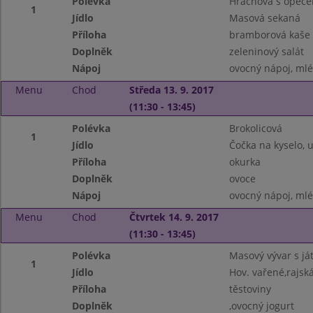
Polévka
Hrachová s opeč
1
Jídlo
Masová sekaná
Příloha
bramborová kaše
Doplněk
zeleninový salát
Nápoj
ovocný nápoj, ml
Menu
Chod
Středa 13. 9. 2017
(11:30 - 13:45)
Polévka
Brokolicová
1
Jídlo
Čočka na kyselo, 
Příloha
okurka
Doplněk
ovoce
Nápoj
ovocný nápoj, ml
Menu
Chod
Čtvrtek 14. 9. 2017
(11:30 - 13:45)
Polévka
Masový vývar s ját
1
Jídlo
Hov. vařené,rajsk
Příloha
těstoviny
Doplněk
,ovocný jogurt