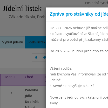
Poslední sync
Jídelní lístek
Středa 5.8.202
Zpráva pro strávníky od jíd
Základní škola, Praha 4, Na Líše 16
Od 22.6. 2026 nebude již možné odl
z důvodu vyúčtování ve školní jíde
může si pro oběd přijít zákonný zá
Vybrat jídelnu
Jídelní lístek
Historie
Kontakty a informace
Doch
Do 28.6. 2026 budou přeplatky za o
Květen 2017
Červen 2017
Vážení rodiče,
rádi bychom Vás informovali, že od 
Menu
Chod
Pondělí 4. 9. 2017
jidelně.
(11:30 - 13:45)
Stravné se navyšuje o 3,- Kč
Polévka
Zeleninová s kap
1
Jídlo
Bramborový guláš
Nové ceny jednotlivých kategorií 
Doplněk
oplatka
školy.
Nápoj
ovocný nápoj, ml