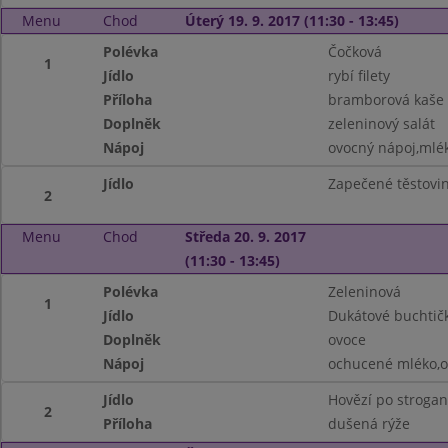
Menu
Chod
Úterý 19. 9. 2017 (11:30 - 13:45)
Polévka
Čočková
1
Jídlo
rybí filety
Příloha
bramborová kaše
Doplněk
zeleninový salát
Nápoj
ovocný nápoj,mlé
Jídlo
Zapečené těstovi
2
Menu
Chod
Středa 20. 9. 2017
(11:30 - 13:45)
Polévka
Zeleninová
1
Jídlo
Dukátové buchtič
Doplněk
ovoce
Nápoj
ochucené mléko,o
Jídlo
Hovězí po stroga
2
Příloha
dušená rýže