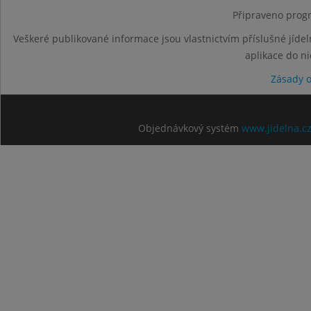
Připraveno progr
Veškeré publikované informace jsou vlastnictvím příslušné jídel
aplikace do n
Zásady 
Objednávkový systém
www.jidelna.c