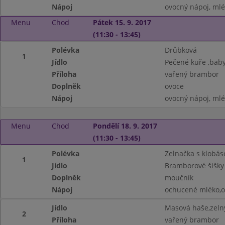
Nápoj
ovocný nápoj, ml
Menu
Chod
Pátek 15. 9. 2017
(11:30 - 13:45)
Polévka
Drůbková
1
Jídlo
Pečené kuře ,baby
Příloha
vařený brambor
Doplněk
ovoce
Nápoj
ovocný nápoj, ml
Menu
Chod
Pondělí 18. 9. 2017
(11:30 - 13:45)
Polévka
Zelnačka s klobás
1
Jídlo
Bramborové šišk
Doplněk
moučník
Nápoj
ochucené mléko,o
Jídlo
Masová haše,zelný
2
Příloha
vařený brambor