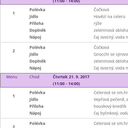
(11:00 - 14:00)
Polévka
Čočková
1
Jídlo
Hovězí na celeru
Příloha
rýže
Doplněk
zeleninová obloh
Nápoj
čaj ovocný, voda 
Polévka
Čočková
2
Jídlo
Gnocchi se sýrov
Doplněk
zeleninová obloh
Nápoj
čaj ovocný, voda 
Menu
Chod
Čtvrtek 21. 9. 2017
(11:00 - 14:00)
Polévka
Celerová se sm.h
1
Jídlo
Vepřová pečeně, z
Příloha
houskový knedlík
Nápoj
čaj bylinkový, vod
Polévka
Celerová se sm.h
2