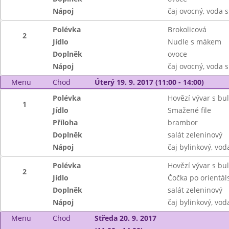
Nápoj
čaj ovocný, voda 
Polévka
Brokolicová
2
Jídlo
Nudle s mákem
Doplněk
ovoce
Nápoj
čaj ovocný, voda 
Menu
Chod
Úterý 19. 9. 2017 (11:00 - 14:00)
Polévka
Hovězí vývar s b
1
Jídlo
Smažené file
Příloha
brambor
Doplněk
salát zeleninový
Nápoj
čaj bylinkový, vod
Polévka
Hovězí vývar s b
2
Jídlo
Čočka po orientál
Doplněk
salát zeleninový
Nápoj
čaj bylinkový, vod
Menu
Chod
Středa 20. 9. 2017