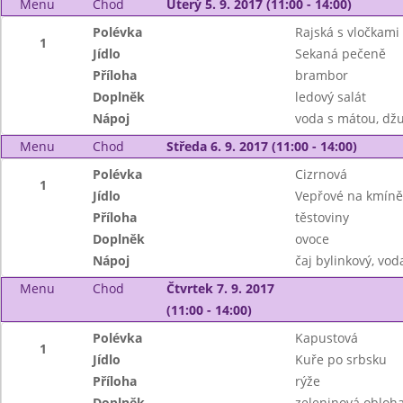
Menu
Chod
Úterý 5. 9. 2017 (11:00 - 14:00)
Polévka
Rajská s vločkami
1
Jídlo
Sekaná pečeně
Příloha
brambor
Doplněk
ledový salát
Nápoj
voda s mátou, džu
Menu
Chod
Středa 6. 9. 2017 (11:00 - 14:00)
Polévka
Cizrnová
1
Jídlo
Vepřové na kmíně
Příloha
těstoviny
Doplněk
ovoce
Nápoj
čaj bylinkový, vod
Menu
Chod
Čtvrtek 7. 9. 2017
(11:00 - 14:00)
Polévka
Kapustová
1
Jídlo
Kuře po srbsku
Příloha
rýže
Doplněk
zeleninová obloh