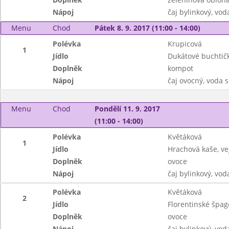
Nápoj
čaj bylinkový, vod
Menu
Chod
Pátek 8. 9. 2017 (11:00 - 14:00)
Polévka
Krupicová
1
Jídlo
Dukátové buchtič
Doplněk
kompot
Nápoj
čaj ovocný, voda
Menu
Chod
Pondělí 11. 9. 2017
(11:00 - 14:00)
Polévka
Květáková
1
Jídlo
Hrachová kaše, ve
Doplněk
ovoce
Nápoj
čaj bylinkový, vod
Polévka
Květáková
2
Jídlo
Florentinské špa
Doplněk
ovoce
Nápoj
čaj bylinkový, vod