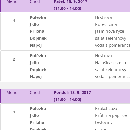
Menu
Chod
Pátek 15. 9. 2017
(11:00 - 14:00)
Polévka
Hrstková
1
Jídlo
Kuřecí čína
Příloha
jasmínová rýže
Doplněk
salát zeleninový
Nápoj
voda s pomeranče
Polévka
Hrstková
2
Jídlo
Halušky se zelím
Doplněk
salát zeleninový
Nápoj
voda s pomeranče
Menu
Chod
Pondělí 18. 9. 2017
(11:00 - 14:00)
Polévka
Brokolicová
1
Jídlo
Krůtí na paprice
Příloha
těstoviny
Doplněk
ovoce