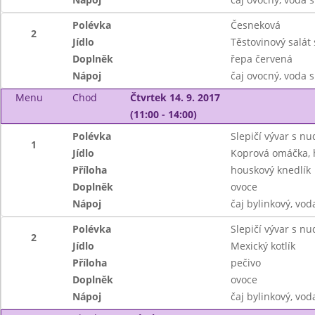
Polévka
Česneková
2
Jídlo
Těstovinový salát
Doplněk
řepa červená
Nápoj
čaj ovocný, voda 
Menu
Chod
Čtvrtek 14. 9. 2017
(11:00 - 14:00)
Polévka
Slepičí vývar s n
1
Jídlo
Koprová omáčka, 
Příloha
houskový knedlík
Doplněk
ovoce
Nápoj
čaj bylinkový, vod
Polévka
Slepičí vývar s n
2
Jídlo
Mexický kotlík
Příloha
pečivo
Doplněk
ovoce
Nápoj
čaj bylinkový, vod