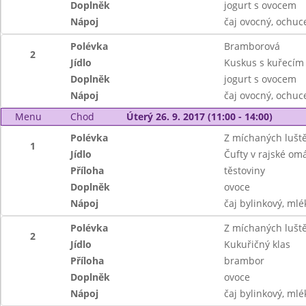
Doplněk
jogurt s ovocem
Nápoj
čaj ovocný, ochu
Polévka
Bramborová
2
Jídlo
Kuskus s kuřecí
Doplněk
jogurt s ovocem
Nápoj
čaj ovocný, ochu
Menu
Chod
Úterý 26. 9. 2017 (11:00 - 14:00)
Polévka
Z míchaných lušt
1
Jídlo
Čufty v rajské om
Příloha
těstoviny
Doplněk
ovoce
Nápoj
čaj bylinkový, mlé
Polévka
Z míchaných lušt
2
Jídlo
Kukuřičný klas
Příloha
brambor
Doplněk
ovoce
Nápoj
čaj bylinkový, mlé