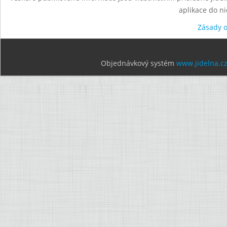
aplikace do n
Zásady 
Objednávkový systém
www.jidelna.c