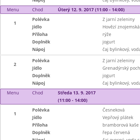
Menu
Chod
Úterý 12. 9. 2017 (11:00 - 14:00)
Polévka
Z jarní zeleniny
1
Jídlo
Hovězí znojemská
Příloha
rýže
Doplněk
jogurt
Nápoj
čaj bylinkový, vod
Polévka
Z jarní zeleniny
2
Jídlo
Grenadýrský poc
Doplněk
jogurt
Nápoj
čaj bylinkový, vod
Menu
Chod
Středa 13. 9. 2017
(11:00 - 14:00)
Polévka
Česneková
1
Jídlo
Vepřový plátek
Příloha
bramborová kaše
Doplněk
řepa červená
Nápoj
čaj ovocný, voda 