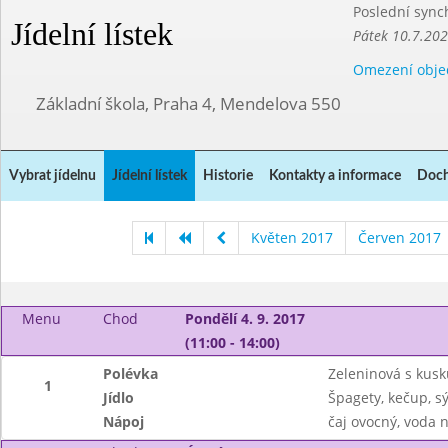
Poslední sync
Jídelní lístek
Pátek 10.7.20
Omezení obje
Základní škola, Praha 4, Mendelova 550
Vybrat jídelnu
Jídelní lístek
Historie
Kontakty a informace
Doch
Květen 2017
Červen 2017
Menu
Chod
Pondělí 4. 9. 2017
(11:00 - 14:00)
Polévka
Zeleninová s kus
1
Jídlo
Špagety, kečup, sý
Nápoj
čaj ovocný, voda 