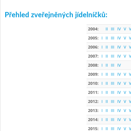
Přehled zveřejněných jídelníčků:
2004:
II
III
IV
V
V
2005:
I
II
III
IV
V
V
2006:
I
II
III
IV
V
V
2007:
I
II
III
IV
V
V
2008:
I
II
III
IV
2009:
I
II
III
IV
V
V
2010:
I
II
III
IV
V
V
2011:
I
II
III
IV
V
V
2012:
I
II
III
IV
V
V
2013:
I
II
III
IV
V
V
2014:
I
II
III
IV
V
V
2015:
I
II
III
IV
V
V