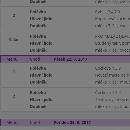
Doplněk
mléko 7, čaj, ovoc
Polévka
Rybí 1,3,4,7,9
2
Hlavní jídlo
Kapustové karbaná
Doplněk
mléko 7, čaj, ovoc
Polévka
PRO MALý ZáJEM
Salát
Hlavní jídlo
Studený talíř, pom
Doplněk
mléko 7, čaj, ovoc
Menu
Chod
Pátek 22. 9. 2017
Polévka
Čočková 1,3,9
1
Hlavní jídlo
Hovězí maso na h
Doplněk
mléko 7, čaj, mouč
Polévka
Čočková 1,3,9
2
Hlavní jídlo
Těstoviny se sýrem
Doplněk
mléko 7, čaj, mouč
Menu
Chod
Pondělí 25. 9. 2017