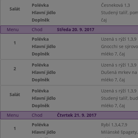
Polévka
Česneková 1,3
Salát
Hlavní jídlo
Studený talíř, pom
Doplněk
čaj
Menu
Chod
Středa 20. 9. 2017
Polévka
Uzená s rýží 1,3,9
1
Hlavní jídlo
Gnocchi se sýrov
Doplněk
mléko 7, čaj
Polévka
Uzená s rýží 1,3,9
2
Hlavní jídlo
Dušená mrkev na 
Doplněk
mléko 7, čaj
Polévka
Uzená s rýží 1,3,9
Salát
Hlavní jídlo
Studený talíř, bud
Doplněk
mléko 7, čaj
Menu
Chod
Čtvrtek 21. 9. 2017
Polévka
Rybí 1,3,4,7,9
1
Hlavní jídlo
Milánské špagety, 