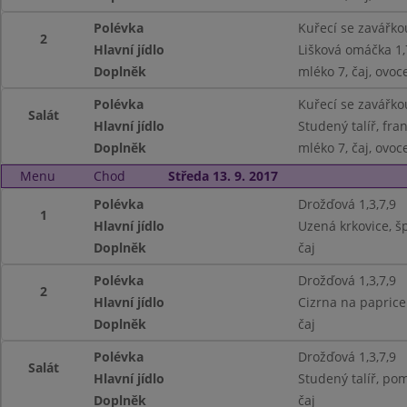
Polévka
Kuřecí se zavářkou
2
Hlavní jídlo
Lišková omáčka 1,
Doplněk
mléko 7, čaj, ovoc
Polévka
Kuřecí se zavářkou
Salát
Hlavní jídlo
Studený talíř, fra
Doplněk
mléko 7, čaj, ovoc
Menu
Chod
Středa 13. 9. 2017
Polévka
Drožďová 1,3,7,9
1
Hlavní jídlo
Uzená krkovice, šp
Doplněk
čaj
Polévka
Drožďová 1,3,7,9
2
Hlavní jídlo
Cizrna na paprice 
Doplněk
čaj
Polévka
Drožďová 1,3,7,9
Salát
Hlavní jídlo
Studený talíř, pom
Doplněk
čaj