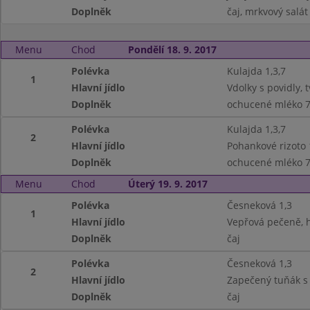
Doplněk
čaj, mrkvový salát
Menu
Chod
Pondělí 18. 9. 2017
Polévka
Kulajda 1,3,7
1
Hlavní jídlo
Vdolky s povidly, t
Doplněk
ochucené mléko 7,
Polévka
Kulajda 1,3,7
2
Hlavní jídlo
Pohankové rizoto 1
Doplněk
ochucené mléko 7,
Menu
Chod
Úterý 19. 9. 2017
Polévka
Česneková 1,3
1
Hlavní jídlo
Vepřová pečeně, h
Doplněk
čaj
Polévka
Česneková 1,3
2
Hlavní jídlo
Zapečený tuňák s r
Doplněk
čaj