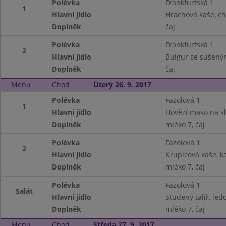
Polévka
Frankfurtská 1
1
Hlavní jídlo
Hrachová kaše, ch
Doplněk
čaj
Polévka
Frankfurtská 1
2
Hlavní jídlo
Bulgur se sušený
Doplněk
čaj
Menu
Chod
Úterý 26. 9. 2017
Polévka
Fazolová 1
1
Hlavní jídlo
Hovězí maso na sl
Doplněk
mléko 7, čaj
Polévka
Fazolová 1
2
Hlavní jídlo
Krupicová kaše, k
Doplněk
mléko 7, čaj
Polévka
Fazolová 1
Salát
Hlavní jídlo
Studený talíř, led
Doplněk
mléko 7, čaj
Menu
Chod
Středa 27. 9. 2017