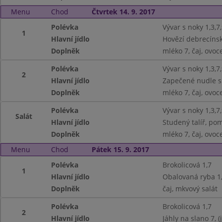
Menu
Chod
Čtvrtek 14. 9. 2017
Polévka
Vývar s noky 1,3,7
1
Hlavní jídlo
Hovězí debrecínsk
Doplněk
mléko 7, čaj, ovoc
Polévka
Vývar s noky 1,3,7
2
Hlavní jídlo
Zapečené nudle s 
Doplněk
mléko 7, čaj, ovoc
Polévka
Vývar s noky 1,3,7
Salát
Hlavní jídlo
Studený talíř, pom
Doplněk
mléko 7, čaj, ovoc
Menu
Chod
Pátek 15. 9. 2017
Polévka
Brokolicová 1,7
1
Hlavní jídlo
Obalovaná ryba 1,
Doplněk
čaj, mkvový salát
Polévka
Brokolicová 1,7
2
Hlavní jídlo
Jáhly na slano 7, (