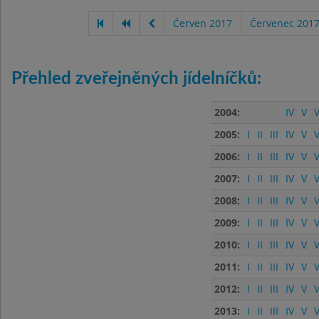
Červen 2017
Červenec 201
Přehled zveřejněných jídelníčků:
2004:
IV
V
V
2005:
I
II
III
IV
V
V
2006:
I
II
III
IV
V
V
2007:
I
II
III
IV
V
V
2008:
I
II
III
IV
V
V
2009:
I
II
III
IV
V
V
2010:
I
II
III
IV
V
V
2011:
I
II
III
IV
V
V
2012:
I
II
III
IV
V
V
2013:
I
II
III
IV
V
V