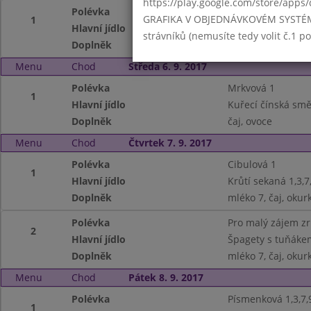
https://play.google.com/store/apps/
Polévka
Hovězí se zelenino
GRAFIKA V OBJEDNÁVKOVÉM SYSTÉMU -
1
Hlavní jídlo
Tyrolské brambory
strávníků (nemusíte tedy volit č.1 
Doplněk
mléko 7, čaj, mouč
Menu
Chod
Středa 6. 9. 2017
Polévka
Mrkvová 1
1
Hlavní jídlo
Kuřecí čínská smě
Doplněk
čaj, ovoce
Menu
Chod
Čtvrtek 7. 9. 2017
Polévka
Cibulová 1
1
Hlavní jídlo
Krůtí sekaná 1,3,
Doplněk
mléko 7, čaj, okur
Polévka
Pro malý zájem z
2
Hlavní jídlo
Špagety s tuňáke
Doplněk
mléko 7, čaj, okur
Menu
Chod
Pátek 8. 9. 2017
Polévka
Písmenková 1,3,7,
1