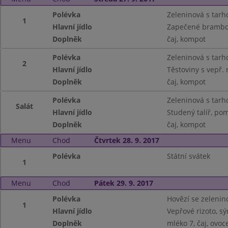
Polévka
Zeleninová s tarh
1
Hlavní jídlo
Zapečené brambor
Doplněk
čaj, kompot
Polévka
Zeleninová s tarh
2
Hlavní jídlo
Těstoviny s vepř.
Doplněk
čaj, kompot
Polévka
Zeleninová s tarh
Salát
Hlavní jídlo
Studený talíř, pom
Doplněk
čaj, kompot
Menu
Chod
Čtvrtek 28. 9. 2017
Polévka
Státní svátek
1
Menu
Chod
Pátek 29. 9. 2017
Polévka
Hovězí se zelenino
1
Hlavní jídlo
Vepřové rizoto, sý
Doplněk
mléko 7, čaj, ovoc