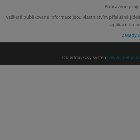
Připraveno progr
Veškeré publikované informace jsou vlastnictvím příslušné jídel
aplikace do n
Zásady 
Objednávkový systém
www.jidelna.c