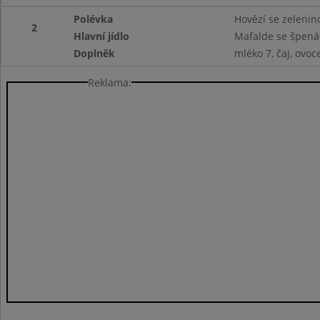
Polévka
Hovězí se zelenino
2
Hlavní jídlo
Mafalde se špená
Doplněk
mléko 7, čaj, ovoc
Reklama: