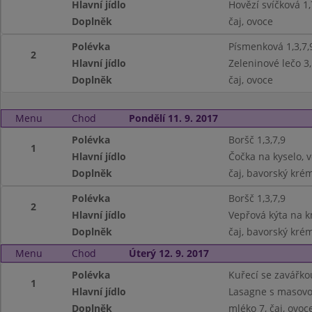
Hlavní jídlo
Hovězí svíčková 1,
Doplněk
čaj, ovoce
Polévka
Písmenková 1,3,7,
2
Hlavní jídlo
Zeleninové lečo 3
Doplněk
čaj, ovoce
Menu
Chod
Pondělí 11. 9. 2017
Polévka
Boršč 1,3,7,9
1
Hlavní jídlo
Čočka na kyselo, v
Doplněk
čaj, bavorský krém
Polévka
Boršč 1,3,7,9
2
Hlavní jídlo
Vepřová kýta na k
Doplněk
čaj, bavorský krém
Menu
Chod
Úterý 12. 9. 2017
Polévka
Kuřecí se zavářkou
1
Hlavní jídlo
Lasagne s masovo
Doplněk
mléko 7, čaj, ovoc