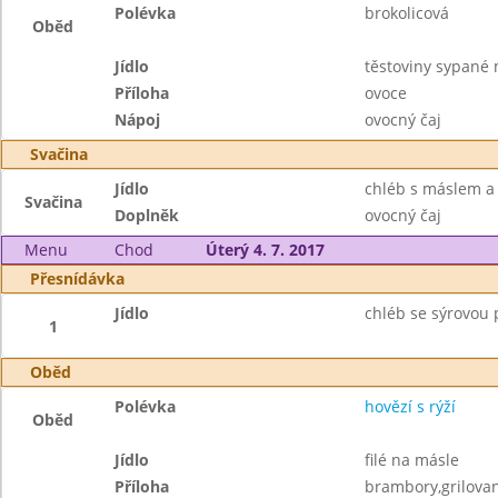
Polévka
brokolicová
Oběd
Jídlo
těstoviny sypané
Příloha
ovoce
Nápoj
ovocný čaj
Svačina
Jídlo
chléb s máslem a 
Svačina
Doplněk
ovocný čaj
Menu
Chod
Úterý 4. 7. 2017
Přesnídávka
Jídlo
chléb se sýrovou
1
Oběd
Polévka
hovězí s rýží
Oběd
Jídlo
filé na másle
Příloha
brambory,grilova