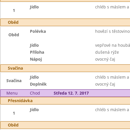
Jídlo
chléb s máslem 
1
Oběd
Polévka
hovězí s těstovin
Oběd
Jídlo
vepřové na houb
Příloha
dušená rýže
Nápoj
ovocný čaj
Svačina
Jídlo
chléb s máslem a 
Svačina
Doplněk
ovocný čaj
Menu
Chod
Středa 12. 7. 2017
Přesnídávka
Jídlo
chléb s máslem a 
1
Oběd