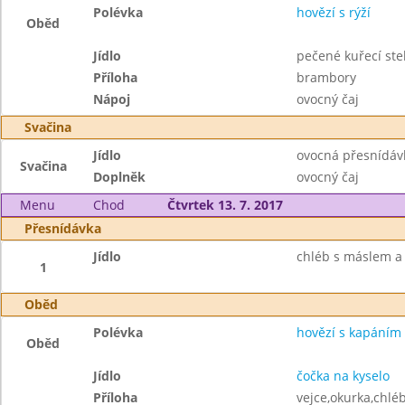
Polévka
hovězí s rýží
Oběd
Jídlo
pečené kuřecí st
Příloha
brambory
Nápoj
ovocný čaj
Svačina
Jídlo
ovocná přesnídáv
Svačina
Doplněk
ovocný čaj
Menu
Chod
Čtvrtek 13. 7. 2017
Přesnídávka
Jídlo
chléb s máslem a
1
Oběd
Polévka
hovězí s kapáním
Oběd
Jídlo
čočka na kyselo
Příloha
vejce,okurka,chléb