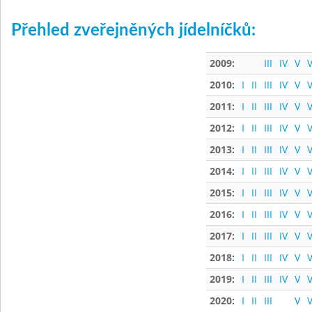
Přehled zveřejněných jídelníčků:
2009:
III
IV
V
V
2010:
I
II
III
IV
V
V
2011:
I
II
III
IV
V
V
2012:
I
II
III
IV
V
V
2013:
I
II
III
IV
V
V
2014:
I
II
III
IV
V
V
2015:
I
II
III
IV
V
V
2016:
I
II
III
IV
V
V
2017:
I
II
III
IV
V
V
2018:
I
II
III
IV
V
V
2019:
I
II
III
IV
V
V
2020:
I
II
III
V
V