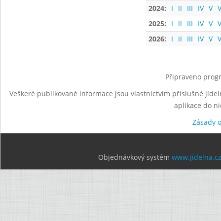
2024:
I
II
III
IV
V
V
2025:
I
II
III
IV
V
V
2026:
I
II
III
IV
V
V
Připraveno progr
Veškeré publikované informace jsou vlastnictvím příslušné jídel
aplikace do n
Zásady 
Objednávkový systém
www.jidelna.c