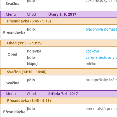
Jídlo
čokomisečky s mlé
Svačina
Menu
Chod
Úterý 6. 6. 2017
Přesnídávka (8:45 - 9:15)
Jídlo
tvarohová pomazán
Přesnídávka
Oběd (11:35 - 13:25)
Polévka
čočková
Oběd
Jídlo
vařené těstoviny
Nápoj
mléko
Svačina (14:10 - 14:40)
Jídlo
budapešťský krém 
Svačina
Menu
Chod
Středa 7. 6. 2017
Přesnídávka (8:45 - 9:15)
Jídlo
ementálská pomazá
Přesnídávka