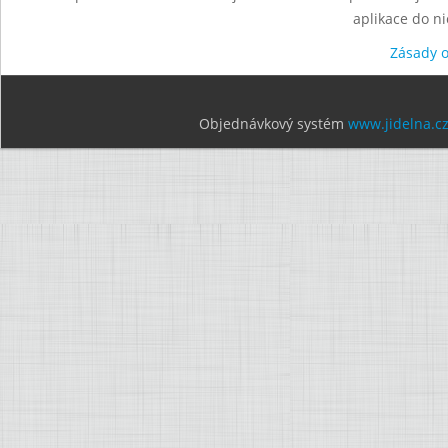
aplikace do n
Zásady 
Objednávkový systém
www.jidelna.c