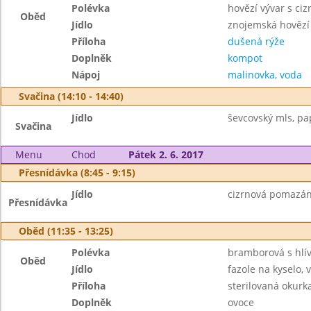
Polévka
hovězí vývar s ci
Oběd
Jídlo
znojemská hovězí
Příloha
dušená rýže
Doplněk
kompot
Nápoj
malinovka, voda
Svačina (14:10 - 14:40)
Jídlo
ševcovský mls, pa
Svačina
Menu
Chod
Pátek 2. 6. 2017
Přesnídávka (8:45 - 9:15)
Jídlo
cizrnová pomazánk
Přesnídávka
Oběd (11:35 - 13:25)
Polévka
bramborová s hlí
Oběd
Jídlo
fazole na kyselo, 
Příloha
sterilovaná okurk
Doplněk
ovoce