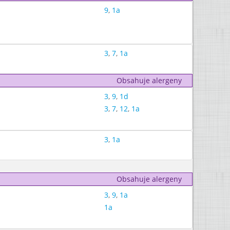
9
,
1a
3
,
7
,
1a
Obsahuje alergeny
3
,
9
,
1d
3
,
7
,
12
,
1a
3
,
1a
Obsahuje alergeny
3
,
9
,
1a
1a