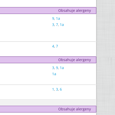
Obsahuje alergeny
9
,
1a
3
,
7
,
1a
4
,
7
Obsahuje alergeny
3
,
9
,
1a
1a
1
,
3
,
6
Obsahuje alergeny