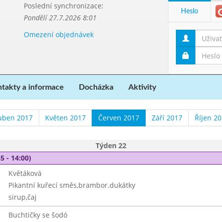
Poslední synchronizace:
Heslo
Pondělí 27.7.2026 8:01
Omezení objednávek
takty a informace
Docházka
Aktivity
uben 2017
Květen 2017
Červen 2017
Září 2017
Říjen 2
Týden 22
5 - 14:00)
Květáková
Pikantní kuřecí směs,brambor.dukátky
sirup,čaj
Buchtičky se šodó