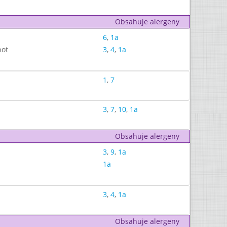
Obsahuje alergeny
6
,
1a
pot
3
,
4
,
1a
1
,
7
3
,
7
,
10
,
1a
Obsahuje alergeny
3
,
9
,
1a
1a
3
,
4
,
1a
Obsahuje alergeny