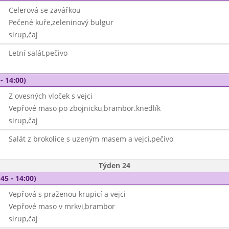
Celerová se zavářkou
Pečené kuře,zeleninový bulgur
sirup,čaj
Letní salát,pečivo
- 14:00)
Z ovesných vloček s vejci
Vepřové maso po zbojnicku,brambor.knedlík
sirup,čaj
Salát z brokolice s uzeným masem a vejci,pečivo
Týden 24
45 - 14:00)
Vepřová s praženou krupicí a vejci
Vepřové maso v mrkvi,brambor
sirup,čaj