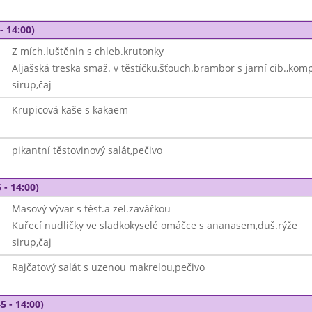
- 14:00)
Z mích.luštěnin s chleb.krutonky
Aljašská treska smaž. v těstíčku,šťouch.brambor s jarní cib.,kom
sirup,čaj
Krupicová kaše s kakaem
pikantní těstovinový salát,pečivo
 - 14:00)
Masový vývar s těst.a zel.zavářkou
Kuřecí nudličky ve sladkokyselé omáčce s ananasem,duš.rýže
sirup,čaj
Rajčatový salát s uzenou makrelou,pečivo
5 - 14:00)