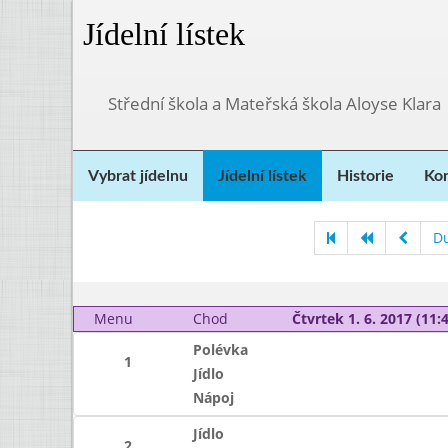
Jídelní lístek
Střední škola a Mateřská škola Aloyse Klara
Vybrat jídelnu
Jídelní lístek
Historie
Kon
D
Menu
Chod
Čtvrtek 1. 6. 2017 (11:4
Polévka
1
Jídlo
Nápoj
Jídlo
2