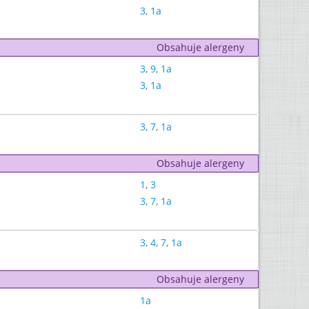
3
,
1a
Obsahuje alergeny
3
,
9
,
1a
3
,
1a
3
,
7
,
1a
Obsahuje alergeny
1
,
3
3
,
7
,
1a
3
,
4
,
7
,
1a
Obsahuje alergeny
1a