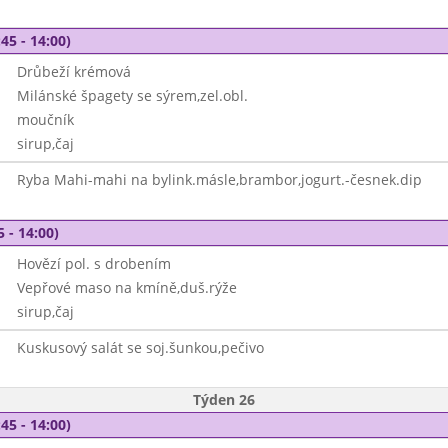
45 - 14:00)
Drůbeží krémová
Milánské špagety se sýrem,zel.obl.
moučník
sirup,čaj
Ryba Mahi-mahi na bylink.másle,brambor,jogurt.-česnek.dip
5 - 14:00)
Hovězí pol. s drobením
Vepřové maso na kmíně,duš.rýže
sirup,čaj
Kuskusový salát se soj.šunkou,pečivo
Týden 26
45 - 14:00)