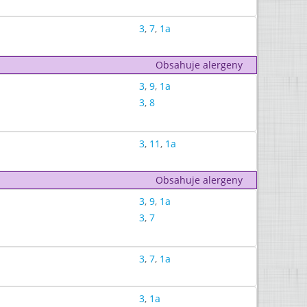
3
,
7
,
1a
Obsahuje alergeny
3
,
9
,
1a
3
,
8
3
,
11
,
1a
Obsahuje alergeny
3
,
9
,
1a
3
,
7
3
,
7
,
1a
3
,
1a