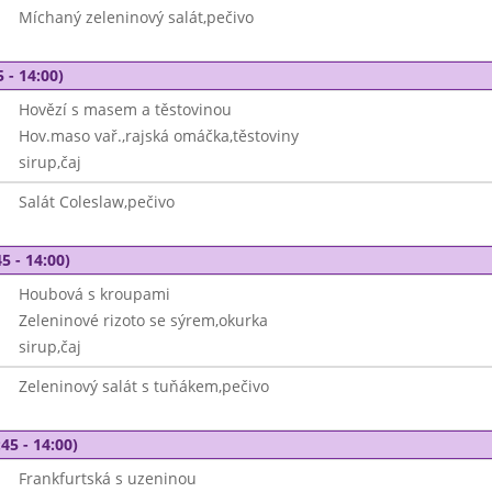
Míchaný zeleninový salát,pečivo
 - 14:00)
Hovězí s masem a těstovinou
Hov.maso vař.,rajská omáčka,těstoviny
sirup,čaj
Salát Coleslaw,pečivo
5 - 14:00)
Houbová s kroupami
Zeleninové rizoto se sýrem,okurka
sirup,čaj
Zeleninový salát s tuňákem,pečivo
45 - 14:00)
Frankfurtská s uzeninou