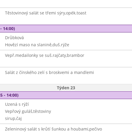
Těstovinový salát se třemi sýry,opék.toast
- 14:00)
Drůbková
Hovězí maso na slanině,duš.rýže
Vepř.medailonky se suš.rajčaty,brambor
Salát z čínského zelí s broskvemi a mandlemi
Týden 23
5 - 14:00)
Uzená s rýží
Vepřový guláš,těstoviny
sirup,čaj
Zeleninový salát s krůtí šunkou a houbami,pečivo