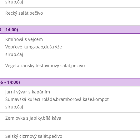
sirup,čaj
Řecký salát,pečivo
 - 14:00)
Kmínová s vejcem
Vepřové kung-pao,duš.rýže
sirup,čaj
Vegetariánský těstovinový salát,pečivo
5 - 14:00)
Jarní vývar s kapáním
Šumavská kuřecí roláda,bramborová kaše,kompot
sirup,čaj
Žemlovka s jablky,bílá káva
Selský cizrnový salát,pečivo