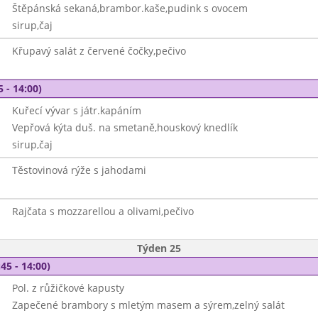
Štěpánská sekaná,brambor.kaše,pudink s ovocem
sirup,čaj
Křupavý salát z červené čočky,pečivo
5 - 14:00)
Kuřecí vývar s játr.kapáním
Vepřová kýta duš. na smetaně,houskový knedlík
sirup,čaj
Těstovinová rýže s jahodami
Rajčata s mozzarellou a olivami,pečivo
Týden 25
45 - 14:00)
Pol. z růžičkové kapusty
Zapečené brambory s mletým masem a sýrem,zelný salát