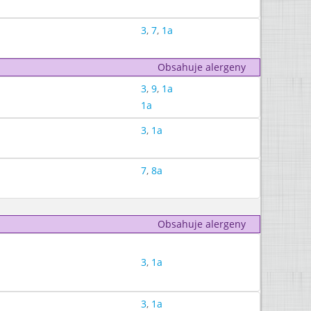
3
,
7
,
1a
Obsahuje alergeny
3
,
9
,
1a
1a
3
,
1a
7
,
8a
Obsahuje alergeny
3
,
1a
3
,
1a