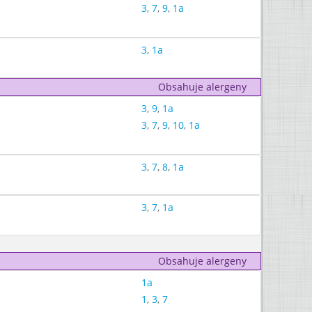
3
,
7
,
9
,
1a
3
,
1a
Obsahuje alergeny
3
,
9
,
1a
3
,
7
,
9
,
10
,
1a
3
,
7
,
8
,
1a
3
,
7
,
1a
Obsahuje alergeny
1a
1
,
3
,
7