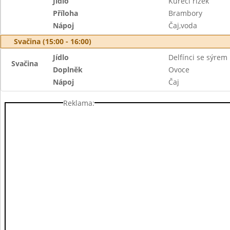
Jídlo
Kuřecí řízek
Příloha
Brambory
Nápoj
Čaj,voda
Svačina (15:00 - 16:00)
Jídlo
Delfínci se sýrem
Svačina
Doplněk
Ovoce
Nápoj
Čaj
Reklama: