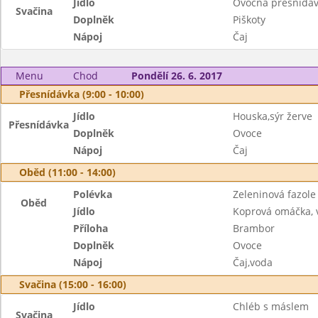
Jídlo
Ovocná přesnídá
Svačina
Doplněk
Piškoty
Nápoj
Čaj
Menu
Chod
Pondělí 26. 6. 2017
Přesnídávka (9:00 - 10:00)
Jídlo
Houska,sýr žerve
Přesnídávka
Doplněk
Ovoce
Nápoj
Čaj
Oběd (11:00 - 14:00)
Polévka
Zeleninová fazole
Oběd
Jídlo
Koprová omáčka, 
Příloha
Brambor
Doplněk
Ovoce
Nápoj
Čaj,voda
Svačina (15:00 - 16:00)
Jídlo
Chléb s máslem
Svačina