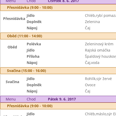
Menu
Chod
Čtvrtek 8. 6. 2017
Přesnídávka (9:00 - 10:00)
Jídlo
Chléb,rybí pomaz
Přesnídávka
Doplněk
Zelenina
Nápoj
Čaj
Oběd (11:00 - 14:00)
Polévka
Zeleninový krém
Oběd
Jídlo
Rajská omáčka
Příloha
Špaldový houskov
Nápoj
Čaj,voda
Svačina (15:00 - 16:00)
Jídlo
Rohlík,sýr žervé
Svačina
Doplněk
Ovoce
Nápoj
Čaj
Menu
Chod
Pátek 9. 6. 2017
Přesnídávka (9:00 - 10:00)
Jídlo
Chléb,máslo,sýr 