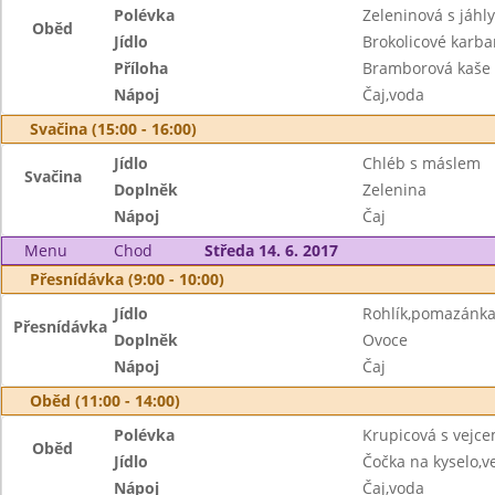
Polévka
Zeleninová s jáhly
Oběd
Jídlo
Brokolicové karba
Příloha
Bramborová kaše
Nápoj
Čaj,voda
Svačina (15:00 - 16:00)
Jídlo
Chléb s máslem
Svačina
Doplněk
Zelenina
Nápoj
Čaj
Menu
Chod
Středa 14. 6. 2017
Přesnídávka (9:00 - 10:00)
Jídlo
Rohlík,pomazánka
Přesnídávka
Doplněk
Ovoce
Nápoj
Čaj
Oběd (11:00 - 14:00)
Polévka
Krupicová s vejc
Oběd
Jídlo
Čočka na kyselo,v
Nápoj
Čaj,voda