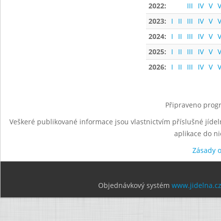
2022:
III
IV
V
V
2023:
I
II
III
IV
V
V
2024:
I
II
III
IV
V
V
2025:
I
II
III
IV
V
V
2026:
I
II
III
IV
V
V
Připraveno progr
Veškeré publikované informace jsou vlastnictvím příslušné jídel
aplikace do n
Zásady 
Objednávkový systém
www.jidelna.c