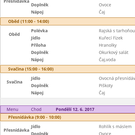
Přesnídávka
Doplněk
Ovoce
Nápoj
Čaj
Oběd (11:00 - 14:00)
Polévka
Rajská s tarhoňou
Oběd
Jídlo
Kuřecí řízek
Příloha
Hranolky
Doplněk
Okurkový salát
Nápoj
Čaj,voda
Svačina (15:00 - 16:00)
Jídlo
Ovocná přesnídá
Svačina
Doplněk
Piškoty
Nápoj
Čaj
Menu
Chod
Pondělí 12. 6. 2017
Přesnídávka (9:00 - 10:00)
Jídlo
Rohlík s máslem
Přesnídávka
Doplněk
Ovoce