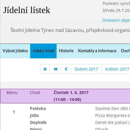
Poslední sync
Jídelní lístek
Středa 29.7.20
Omezení obje
Školní jídelna Týnec nad Sázavou, příspěvková organi
Vybrat jídelnu
Jídelní lístek
Historie
Kontakty a informace
Doch
Duben 2017
Květen 2017
Menu
Chod
Čtvrtek 1. 6. 2017
(11:00 - 14:00)
Polévka
Slavíme Den dětí i
1
Jídlo
Pizza Margareta (r
Doplněk
Dárek dle počasí 
Nápoj
Džusík