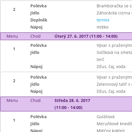
Polévka
Bramboračka se s
2
Jídlo
Záhorácká cizrna 
Doplněk
termix
Nápoj
mléko
Menu
Chod
Úterý 27. 6. 2017 (11:00 - 14:00)
Polévka
Vývar s praženým
1
Jídlo
Svíčková na smeta
terč
Nápoj
Džus, čaj, voda
Polévka
Vývar s praženým
2
Jídlo
Zeleninový talíř 
Nápoj
Džus, čaj, voda
Menu
Chod
Středa 28. 6. 2017
(11:00 - 14:00)
Polévka
Gulášová
1
Jídlo
Meruňkové knedlí
Nápoj
Mléčný koktejl