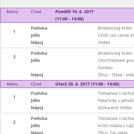
Menu
Chod
Pondělí 19. 6. 2017
(11:00 - 14:00)
Polévka
Brokolicový krém
1
Jídlo
Chilli con carne 
Nápoj
mléko
Polévka
Brokolicový krém
2
Jídlo
Chicche(malé gno
šunkou
Nápoj
Džus - šťáva - vod
Menu
Chod
Úterý 20. 6. 2017 (11:00 - 14:00)
Polévka
Tomatová s tarho
1
Jídlo
Palačinky s jaho
Nápoj
Ochucené mléko
Polévka
Tomatová s tarho
2
Jídlo
Krůtí roláda s ra
Nápoj
Džus, čaj, voda