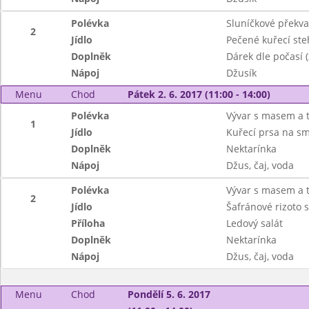
Polévka
Sluníčkové překv
2
Jídlo
Pečené kuřecí steh
Doplněk
Dárek dle počasí (
Nápoj
Džusík
Menu
Chod
Pátek 2. 6. 2017 (11:00 - 14:00)
Polévka
Vývar s masem a 
1
Jídlo
Kuřecí prsa na sm
Doplněk
Nektarínka
Nápoj
Džus, čaj, voda
Polévka
Vývar s masem a 
2
Jídlo
Šafránové rizoto 
Příloha
Ledový salát
Doplněk
Nektarínka
Nápoj
Džus, čaj, voda
Menu
Chod
Pondělí 5. 6. 2017