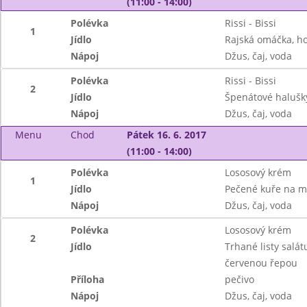
(11:00 - 14:00)
Polévka
Rissi - Bissi
1
Jídlo
Rajská omáčka, h
Nápoj
Džus, čaj, voda
Polévka
Rissi - Bissi
2
Jídlo
Špenátové halušky
Nápoj
Džus, čaj, voda
Menu
Chod
Pátek 16. 6. 2017
(11:00 - 14:00)
Polévka
Lososový krém
1
Jídlo
Pečené kuře na m
Nápoj
Džus, čaj, voda
Polévka
Lososový krém
2
Jídlo
Trhané listy sal
červenou řepou
Příloha
pečivo
Nápoj
Džus, čaj, voda