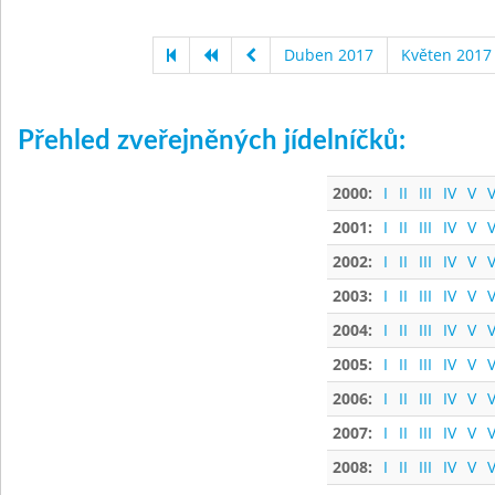
Duben 2017
Květen 2017
Přehled zveřejněných jídelníčků:
2000:
I
II
III
IV
V
V
2001:
I
II
III
IV
V
V
2002:
I
II
III
IV
V
V
2003:
I
II
III
IV
V
V
2004:
I
II
III
IV
V
V
2005:
I
II
III
IV
V
V
2006:
I
II
III
IV
V
V
2007:
I
II
III
IV
V
V
2008:
I
II
III
IV
V
V