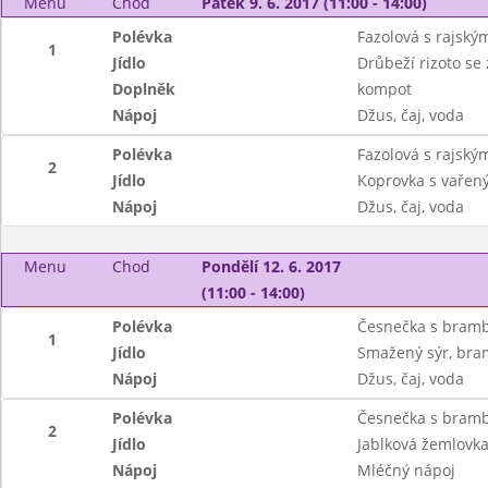
Menu
Chod
Pátek 9. 6. 2017 (11:00 - 14:00)
Polévka
Fazolová s rajský
1
Jídlo
Drůbeží rizoto se
Doplněk
kompot
Nápoj
Džus, čaj, voda
Polévka
Fazolová s rajský
2
Jídlo
Koprovka s vařen
Nápoj
Džus, čaj, voda
Menu
Chod
Pondělí 12. 6. 2017
(11:00 - 14:00)
Polévka
Česnečka s bram
1
Jídlo
Smažený sýr, bra
Nápoj
Džus, čaj, voda
Polévka
Česnečka s bram
2
Jídlo
Jablková žemlovk
Nápoj
Mléčný nápoj