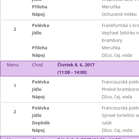
Příloha
Meruňka
Nápoj
Ochucené mléko
Polévka
Frankfurtská s b
2
Jídlo
Vepřové žebírko n
brambory
Příloha
Meruňka
Nápoj
Džus, čaj, voda
Menu
Chod
Čtvrtek 8. 6. 2017
(11:00 - 14:00)
Polévka
Francouzská polé
1
Jídlo
Plněné bramborové
Nápoj
Džus, čaj, voda
Polévka
Francouzská polé
2
Jídlo
Sýrové tortellini
Doplněk
salát
Nápoj
Džus, čaj, voda