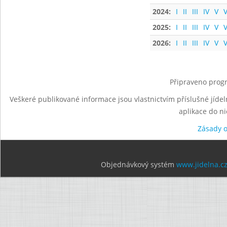
2024:
I
II
III
IV
V
V
2025:
I
II
III
IV
V
V
2026:
I
II
III
IV
V
V
Připraveno progr
Veškeré publikované informace jsou vlastnictvím příslušné jídel
aplikace do n
Zásady 
Objednávkový systém
www.jidelna.c