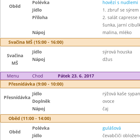
Polévka
hovězí s nudlemi
Oběd
Jídlo
1. zbruf se sýrem
Příloha
2. salát capresse 
šunka, jarní cibu
Nápoj
malina, mléko
Svačina MŠ (15:00 - 16:00)
Jídlo
sýrová houska
Svačina
Nápoj
džus
MŠ
Menu
Chod
Pátek 23. 6. 2017
Přesnídávka (9:00 - 10:00)
Jídlo
rýžová kaše sypa
Přesnídávka
Doplněk
ovoce
Nápoj
čaj
Oběd (11:00 - 14:00)
Polévka
gulášová
Oběd
Jídlo
čevabčiči obložen