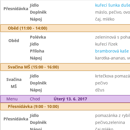
Jídlo
kuřecí šunka duš
Přesnídávka
Doplněk
máslo, pečivo, ov
Nápoj
čaj, mléko
Oběd (11:00 - 14:00)
Polévka
zeleninová s poh
Oběd
Jídlo
kuřecí řízek
Příloha
bramborová kaše
Nápoj
karotka-ananas, 
Svačina MŠ (15:00 - 16:00)
Jídlo
krtečkova pomaz
Svačina
Doplněk
pečivo
MŠ
Nápoj
džus
Menu
Chod
Úterý 13. 6. 2017
Přesnídávka (9:00 - 10:00)
Jídlo
pomazánka z rybíh
Přesnídávka
Doplněk
pečivo,zelenina
Nápoj
čaj,mléko