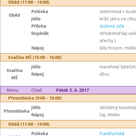
Oběd (11:00 - 14:00)
Polévka
zeleninová s kus
Oběd
Jídlo
krůtí játra na cibu
Příloha
dušená rýže
Doplněk
středomořský salát
ořechy )
Nápoj
bílý hrozen, mlék
Svačina MŠ (15:00 - 16:00)
Jídlo
tvarohový šáteček
Svačina
Nápoj
džus
MŠ
Menu
Chod
Pátek 2. 6. 2017
Přesnídávka (9:00 - 10:00)
Jídlo
obložený toustový
Přesnídávka
Nápoj
čaj, mléko
Oběd (11:00 - 14:00)
Polévka
frankfurtská