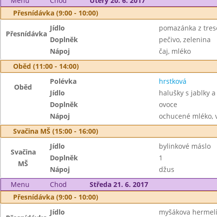
Menu
Chod
Úterý 20. 6. 2017
Přesnídávka (9:00 - 10:00)
Jídlo
pomazánka z tresč
Přesnídávka
Doplněk
pečivo, zelenina
Nápoj
čaj, mléko
Oběd (11:00 - 14:00)
Polévka
hrstková
Oběd
Jídlo
halušky s jablky 
Doplněk
ovoce
Nápoj
ochucené mléko, 
Svačina MŠ (15:00 - 16:00)
Jídlo
bylinkové máslo
Svačina
Doplněk
1
MŠ
Nápoj
džus
Menu
Chod
Středa 21. 6. 2017
Přesnídávka (9:00 - 10:00)
Jídlo
myšákova hermel