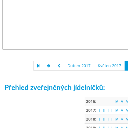
Duben 2017
Květen 2017
Přehled zveřejněných jídelníčků:
2016:
IV
V
V
2017:
I
II
III
IV
V
V
2018:
I
II
III
IV
V
V
2019:
I
II
III
IV
V
V