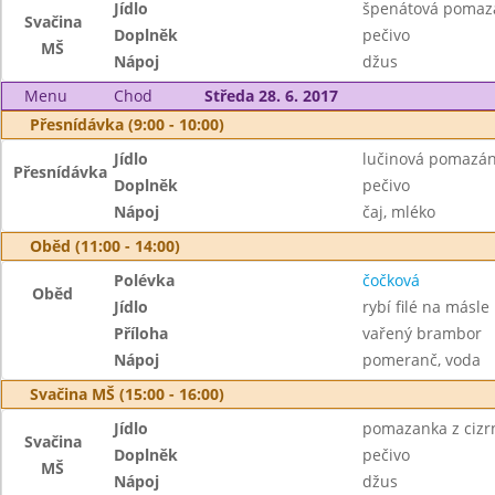
Jídlo
špenátová pomaz
Svačina
Doplněk
pečivo
MŠ
Nápoj
džus
Menu
Chod
Středa 28. 6. 2017
Přesnídávka (9:00 - 10:00)
Jídlo
lučinová pomazánk
Přesnídávka
Doplněk
pečivo
Nápoj
čaj, mléko
Oběd (11:00 - 14:00)
Polévka
čočková
Oběd
Jídlo
rybí filé na másle
Příloha
vařený brambor
Nápoj
pomeranč, voda
Svačina MŠ (15:00 - 16:00)
Jídlo
pomazanka z cizr
Svačina
Doplněk
pečivo
MŠ
Nápoj
džus