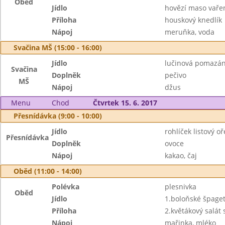
Oběd
Jídlo
hovězí maso vaře
Příloha
houskový knedlík
Nápoj
meruňka, voda
Svačina MŠ (15:00 - 16:00)
Jídlo
lučinová pomazán
Svačina
Doplněk
pečivo
MŠ
Nápoj
džus
Menu
Chod
Čtvrtek 15. 6. 2017
Přesnídávka (9:00 - 10:00)
Jídlo
rohlíček listový o
Přesnídávka
Doplněk
ovoce
Nápoj
kakao, čaj
Oběd (11:00 - 14:00)
Polévka
plesnivka
Oběd
Jídlo
1.boloňské špage
Příloha
2.květákový salát 
Nápoj
mařinka, mléko