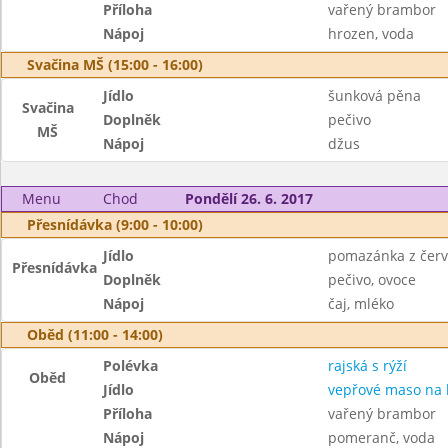
Příloha
vařený brambor
Nápoj
hrozen, voda
Svačina MŠ (15:00 - 16:00)
Jídlo
šunková pěna
Svačina
Doplněk
pečivo
MŠ
Nápoj
džus
Menu
Chod
Pondělí 26. 6. 2017
Přesnídávka (9:00 - 10:00)
Jídlo
pomazánka z červ
Přesnídávka
Doplněk
pečivo, ovoce
Nápoj
čaj, mléko
Oběd (11:00 - 14:00)
Polévka
rajská s rýží
Oběd
Jídlo
vepřové maso na
Příloha
vařený brambor
Nápoj
pomeranč, voda