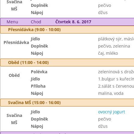
Svačina
Doplněk
pečivo
MŠ
Nápoj
džus
Menu
Chod
Čtvrtek 8. 6. 2017
Přesnídávka (9:00 - 10:00)
Jídlo
plátkový sýr, másl
Přesnídávka
Doplněk
pečivo, zelenina
Nápoj
čaj, mléko
Oběd (11:00 - 14:00)
Polévka
zeleninová s drož
Oběd
Jídlo
1.bulgur s kuřec
Příloha
2.sálát s červenou
Nápoj
malina, voda
Svačina MŠ (15:00 - 16:00)
Jídlo
ovocný jogurt
Svačina
Doplněk
pečivo
MŠ
Nápoj
džus