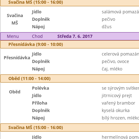
Svačina MŠ (15:00 - 16:00)
Jídlo
salámová pomazá
Svačina
Doplněk
pečivo
MŠ
Nápoj
džus
Menu
Chod
Středa 7. 6. 2017
Přesnídávka (9:00 - 10:00)
Jídlo
celerová pomazá
Přesnídávka
Doplněk
pečivo, ovoce
Nápoj
čaj, mléko
Oběd (11:00 - 14:00)
Polévka
se sýrovým svítk
Oběd
Jídlo
jitrnicový prejt
Příloha
vařený brambor
Doplněk
kyselá okurka
Nápoj
bílý hrozen, mlék
Svačina MŠ (15:00 - 16:00)
Jídlo
hermelínová pom