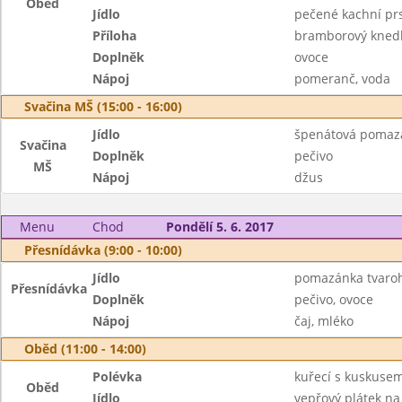
Oběd
Jídlo
pečené kachní pr
Příloha
bramborový knedlí
Doplněk
ovoce
Nápoj
pomeranč, voda
Svačina MŠ (15:00 - 16:00)
Jídlo
špenátová pomaz
Svačina
Doplněk
pečivo
MŠ
Nápoj
džus
Menu
Chod
Pondělí 5. 6. 2017
Přesnídávka (9:00 - 10:00)
Jídlo
pomazánka tvaroh
Přesnídávka
Doplněk
pečivo, ovoce
Nápoj
čaj, mléko
Oběd (11:00 - 14:00)
Polévka
kuřecí s kuskuse
Oběd
Jídlo
vepřový plátek na