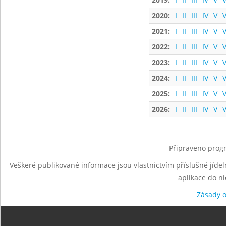
2020:
I
II
III
IV
V
V
2021:
I
II
III
IV
V
V
2022:
I
II
III
IV
V
V
2023:
I
II
III
IV
V
V
2024:
I
II
III
IV
V
V
2025:
I
II
III
IV
V
V
2026:
I
II
III
IV
V
V
Připraveno progr
Veškeré publikované informace jsou vlastnictvím příslušné jídel
aplikace do n
Zásady 