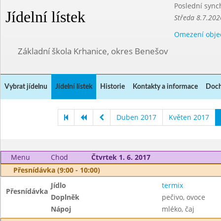
Poslední sync
Jídelní lístek
Středa 8.7.202
Omezení obje
Základní škola Krhanice, okres Benešov
Vybrat jídelnu
Jídelní lístek
Historie
Kontakty a informace
Doch
Duben 2017
Květen 2017
Menu
Chod
Čtvrtek 1. 6. 2017
Přesnídávka (9:00 - 10:00)
Jídlo
termix
Přesnídávka
Doplněk
pečivo, ovoce
Nápoj
mléko, čaj