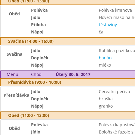
Oběd (11:00 - 13:00)
Polévka
Polévka kmínová
Oběd
Jídlo
Hovězí maso na 
Příloha
těstoviny
Nápoj
čaj
Svačina (14:00 - 15:00)
Jídlo
Rohlík a pažitko
Svačina
Doplněk
banán
Nápoj
mléko
Menu
Chod
Úterý 30. 5. 2017
Přesnídávka (9:00 - 10:00)
Jídlo
Cereální pečivo
Přesnídávka
Doplněk
hruška
Nápoj
granko
Oběd (11:00 - 13:00)
Polévka
Polévka kapustová
Oběd
Jídlo
Boloňské fazole 