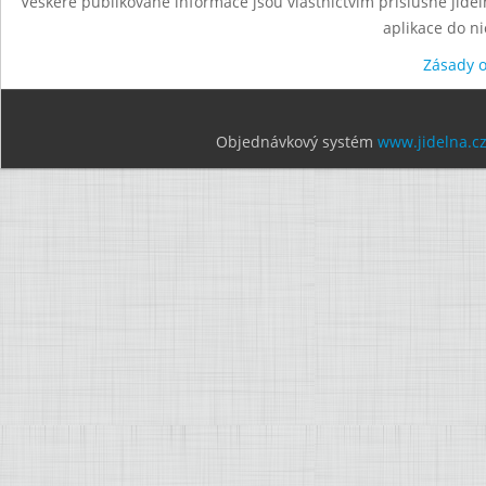
Veškeré publikované informace jsou vlastnictvím příslušné jídel
aplikace do n
Zásady 
Objednávkový systém
www.jidelna.c