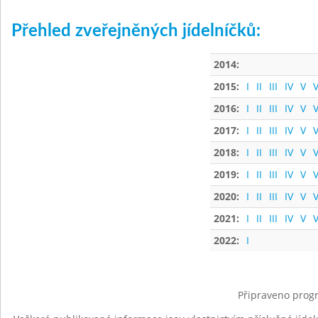
Přehled zveřejněných jídelníčků:
2014:
2015:
I
II
III
IV
V
V
2016:
I
II
III
IV
V
V
2017:
I
II
III
IV
V
V
2018:
I
II
III
IV
V
V
2019:
I
II
III
IV
V
V
2020:
I
II
III
IV
V
V
2021:
I
II
III
IV
V
V
2022:
I
Připraveno progr