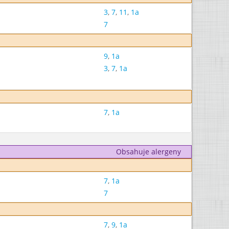
3
,
7
,
11
,
1a
7
9
,
1a
3
,
7
,
1a
7
,
1a
Obsahuje alergeny
7
,
1a
7
7
,
9
,
1a