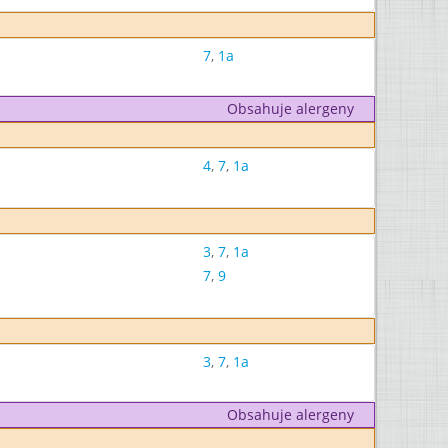
7
,
1a
Obsahuje alergeny
4
,
7
,
1a
3
,
7
,
1a
7
,
9
3
,
7
,
1a
Obsahuje alergeny