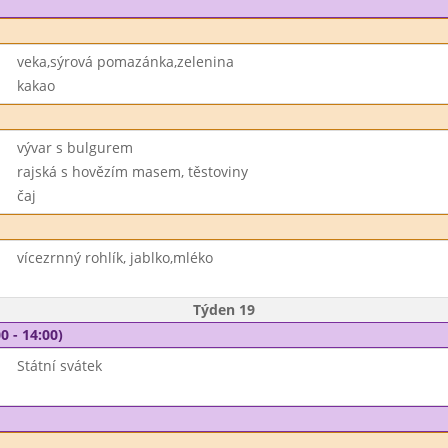
veka,sýrová pomazánka,zelenina
kakao
vývar s bulgurem
rajská s hovězím masem, těstoviny
čaj
vícezrnný rohlík, jablko,mléko
Týden 19
0 - 14:00)
Státní svátek