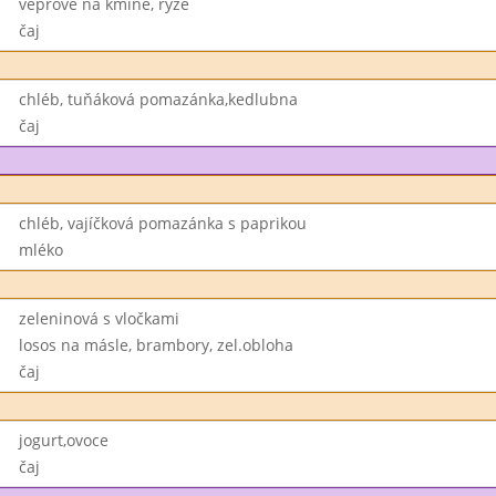
vepřové na kmíně, rýže
čaj
chléb, tuňáková pomazánka,kedlubna
čaj
chléb, vajíčková pomazánka s paprikou
mléko
zeleninová s vločkami
losos na másle, brambory, zel.obloha
čaj
jogurt,ovoce
čaj