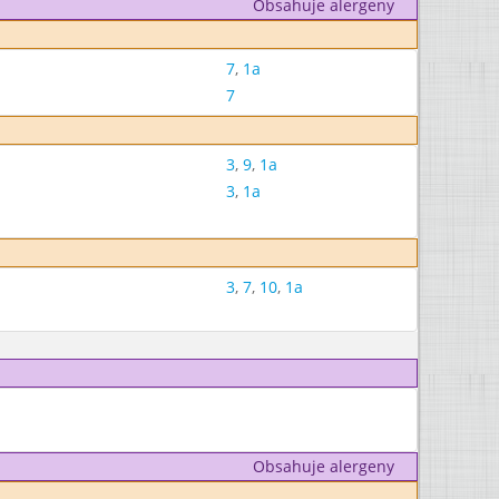
Obsahuje alergeny
7
,
1a
7
3
,
9
,
1a
3
,
1a
3
,
7
,
10
,
1a
Obsahuje alergeny