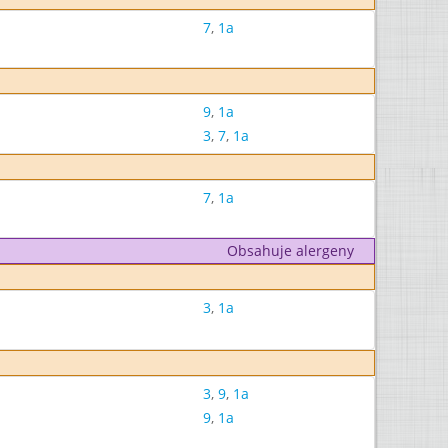
7
,
1a
9
,
1a
3
,
7
,
1a
7
,
1a
Obsahuje alergeny
3
,
1a
3
,
9
,
1a
9
,
1a