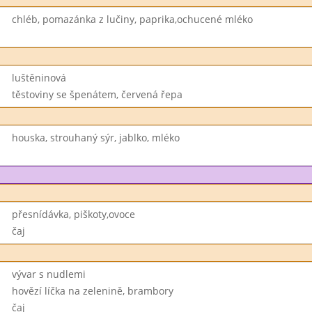
chléb, pomazánka z lučiny, paprika,ochucené mléko
luštěninová
těstoviny se špenátem, červená řepa
houska, strouhaný sýr, jablko, mléko
přesnídávka, piškoty,ovoce
čaj
vývar s nudlemi
hovězí líčka na zelenině, brambory
čaj