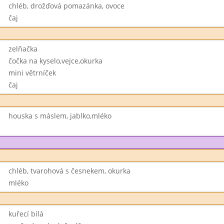
chléb, drožďová pomazánka, ovoce
čaj
zelňačka
čočka na kyselo,vejce,okurka
mini větrníček
čaj
houska s máslem, jablko,mléko
chléb, tvarohová s česnekem, okurka
mléko
kuřecí bílá