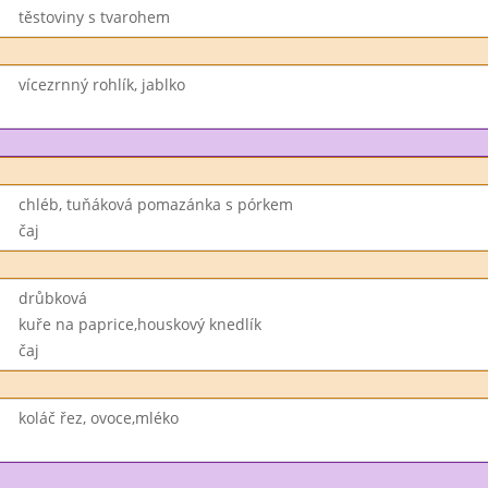
těstoviny s tvarohem
vícezrnný rohlík, jablko
chléb, tuňáková pomazánka s pórkem
čaj
drůbková
kuře na paprice,houskový knedlík
čaj
koláč řez, ovoce,mléko