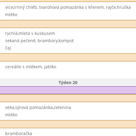
vícezrnný chléb, tvarohová pomazánka s křenem, rajče,hruška
mléko
rychlá,mletá s kuskusem
sekaná pečeně, brambory,kompot
čaj
cereálie s mlékem, jablko
Týden 20
veka,sýrová pomazánka,zelenina
mléko
bramboračka