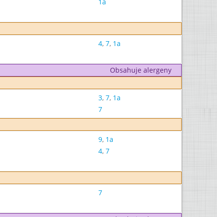
1a
4
,
7
,
1a
Obsahuje alergeny
3
,
7
,
1a
7
9
,
1a
4
,
7
7