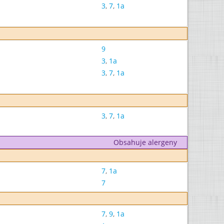
3
,
7
,
1a
9
3
,
1a
3
,
7
,
1a
3
,
7
,
1a
Obsahuje alergeny
7
,
1a
7
7
,
9
,
1a