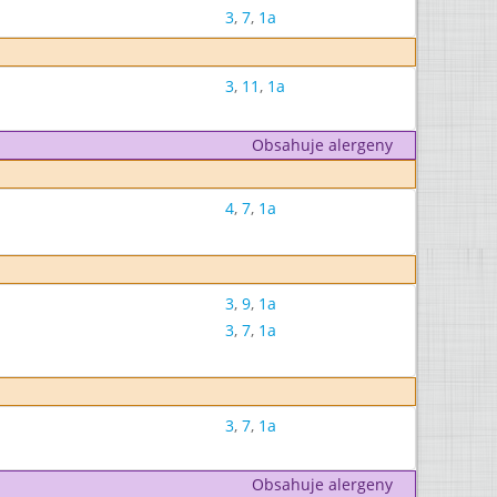
3
,
7
,
1a
3
,
11
,
1a
Obsahuje alergeny
4
,
7
,
1a
3
,
9
,
1a
3
,
7
,
1a
3
,
7
,
1a
Obsahuje alergeny