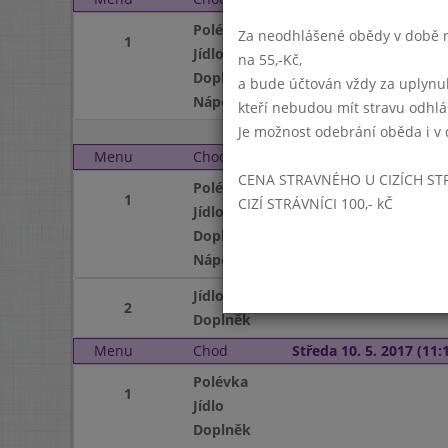
Polévka
Za neodhlášené obědy v době ne
1
Jídlo
na 55,-Kč,
Doplněk
a bude účtován vždy za uplynu
Nápoj
kteří nebudou mít stravu odhl
Je možnost odebrání oběda i v 
Menu
Chod
Úterý 9. 5. 2017 (11:15 
CENA STRAVNÉHO U CIZÍCH ST
Polévka
1
CIZÍ STRÁVNÍCI 100,- kČ
Jídlo
Doplněk
Nápoj
Jídlo
2
Doplněk
Menu
Chod
Středa 10. 5. 2017 (11:1
Polévka
1
Jídlo
Doplněk