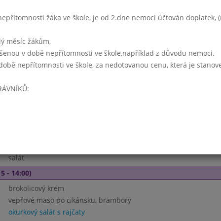
zeleninová
přítomnosti žáka ve škole, je od 2.dne nemoci účtován doplatek, (r
teplá šunka, bramborová kaše
kompot/salát
lý měsíc žákům,
koncentrát, sirup, voda s citronem, mléko
ášenou v době nepřítomnosti ve škole,například z důvodu nemoci.
době nepřítomnosti ve škole, za nedotovanou cenu, která je stanov
Týden 19
- 14:00)
RÁVNÍKŮ:
hrstková (míchané luštěniny)
zapečené těstoviny s uzeninou
kompot míchaný/ ledový salát
koncentrát, sirup, voda s citronem
kuřecí plátek přírodní, těstoviny
salát
5 - 14:00)
brokolicový krém
vepřové maso po cikánsku, brambory
okurkový salát s rajčaty