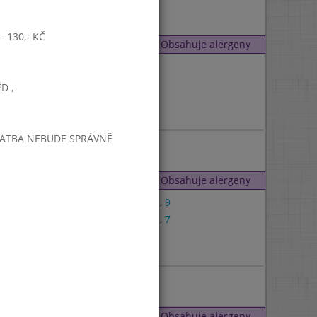
1
,
3
 130,- KČ
Obsahuje alergeny
1
,
7
1
,
3
D ,
PLATBA NEBUDE SPRÁVNĚ
7
Obsahuje alergeny
1
,
3
,
9
1
,
3
,
7
7
Obsahuje alergeny