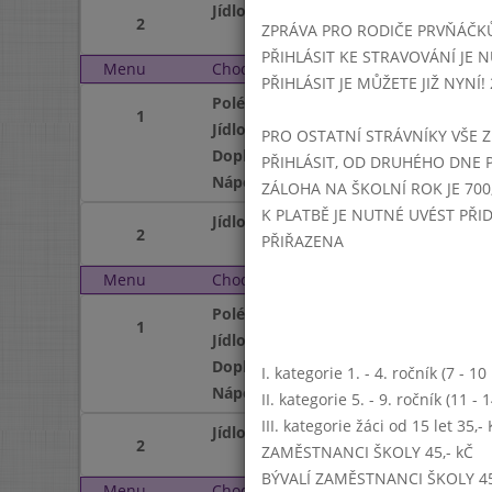
Jídlo
2
ZPRÁVA PRO RODIČE PRVŇÁČK
PŘIHLÁSIT KE STRAVOVÁNÍ JE N
Menu
Chod
Středa 3. 5. 2017 (11:15
PŘIHLÁSIT JE MŮŽETE JIŽ NYNÍ! 25
Polévka
1
Jídlo
PRO OSTATNÍ STRÁVNÍKY VŠE Z
Doplněk
PŘIHLÁSIT, OD DRUHÉHO DNE 
Nápoj
ZÁLOHA NA ŠKOLNÍ ROK JE 700,
K PLATBĚ JE NUTNÉ UVÉST PŘ
Jídlo
2
PŘIŘAZENA
Menu
Chod
Čtvrtek 4. 5. 2017 (11:1
Polévka
1
Jídlo
Doplněk
I. kategorie 1. - 4. ročník (7 - 1
Nápoj
II. kategorie 5. - 9. ročník (11 -
III. kategorie žáci od 15 let 35,
Jídlo
2
ZAMĚSTNANCI ŠKOLY 45,- kČ
BÝVALÍ ZAMĚSTNANCI ŠKOLY 45
Menu
Chod
Pátek 5. 5. 2017 (11:15 