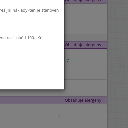
1
,
9
ežijní náklady),ten je stanoven
7
7
ena na 1 oběd 100,- Kč
Obsahuje alergeny
1
1
,
3
,
7
1
Obsahuje alergeny
1