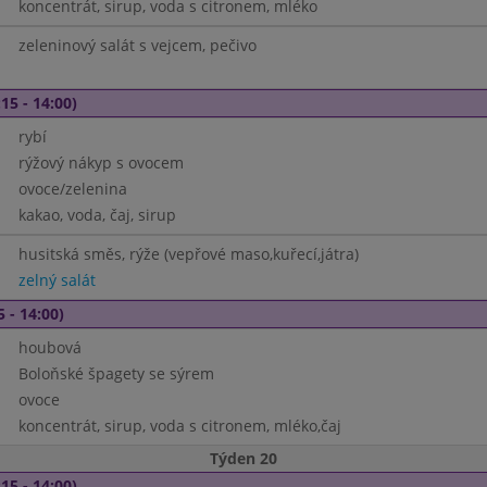
koncentrát, sirup, voda s citronem, mléko
zeleninový salát s vejcem, pečivo
15 - 14:00)
rybí
rýžový nákyp s ovocem
ovoce/zelenina
kakao, voda, čaj, sirup
husitská směs, rýže (vepřové maso,kuřecí,játra)
zelný salát
5 - 14:00)
houbová
Boloňské špagety se sýrem
ovoce
koncentrát, sirup, voda s citronem, mléko,čaj
Týden 20
15 - 14:00)