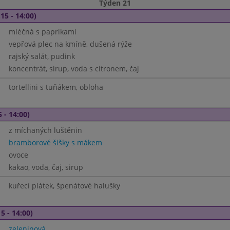
Týden 21
15 - 14:00)
mléčná s paprikami
vepřová plec na kmíně, dušená rýže
rajský salát, pudink
koncentrát, sirup, voda s citronem, čaj
tortellini s tuňákem, obloha
 - 14:00)
z míchaných luštěnin
bramborové šišky s mákem
ovoce
kakao, voda, čaj, sirup
kuřecí plátek, špenátové halušky
5 - 14:00)
zeleninová