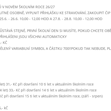
smažené cibulové kroužky, brambory
Ů V NOVÉM ŠKOLNÍM ROCE 26/27
UTNÉ OSOBNĚ, VYPLNIT PŘIHLÁŠKU KE STRAVOVÁNÍ, ZAKOUPIT ČIP -
 - 14:00)
.6. - 26.6. 10,00 - 12,00 HOD A 27.8. - 28.8. 10,00 - 12,00 HOD
jáhlová se zeleninou
frankfurtská hovězí pečeně, těstoviny
ŮSTÁVÁ STEJNÉ, PRVNÍ ŠKOLNÍ DEN SI MUSÍTE, POKUD CHCETE OBĚ
zelný salát
PŘIHLÁŠENI JSOU VŠICHNI AUTOMATICKY
koncentrát, sirup, voda s citronem
- KČ
IDĚLENÝ VARIABILNÍ SYMBOL A ČÁSTKU 700!!POKUD TAK NEBUDE, 
pohádka mládí (dětská krupička)
5 - 14:00)
kuřecí vývar s těstovinami
krůtí maso na smetaně, houskový knedlík
pomeranč
0 let) 31,- Kč při dovršení 10 ti let v aktuálním školním roce
koncentrát, sirup, voda s citronem
 14 let) 33,- Kč při dovršení 14 ti let v aktuálním školním roce
- Kč při dovršení 15 ti let v aktuálním školním roce, (září - srpen)
ukrajinský salát (brambory,ředkvička,smetana)
,- kČ
- 14:00)