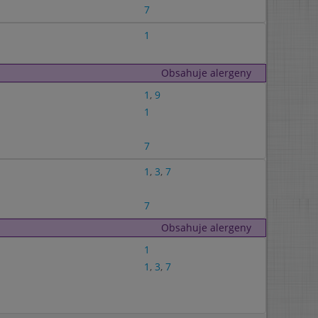
7
1
Obsahuje alergeny
1
,
9
1
7
1
,
3
,
7
7
Obsahuje alergeny
1
1
,
3
,
7