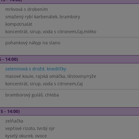
mrkvová s drobením
smažený rybí karbenátek, brambory
kompot/salát
koncentrát, sirup, voda s citronem,čaj,mléko
pohankový nákyp na slano
 - 14:00)
zeleninová s drožd. knedlíčky
masové koule, rajská omáčka, těstoviny/rýže
koncentrát, sirup, voda s citronem,čaj
bramborový guláš, chleba
5 - 14:00)
zelňačka
vepřové rizoto, tvrdý sýr
kyselý okurek, ovoce