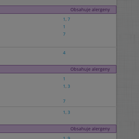
Obsahuje alergeny
1
,
7
1
7
4
Obsahuje alergeny
1
1
,
3
7
1
,
3
Obsahuje alergeny
1
,
9