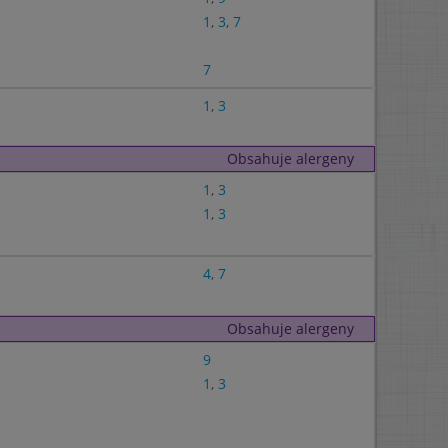
1
,
3
,
7
7
1
,
3
Obsahuje alergeny
1
,
3
1
,
3
4
,
7
Obsahuje alergeny
9
1
,
3