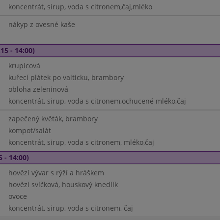
koncentrát, sirup, voda s citronem,čaj,mléko
nákyp z ovesné kaše
15 - 14:00)
krupicová
kuřecí plátek po valticku, brambory
obloha zeleninová
koncentrát, sirup, voda s citronem,ochucené mléko,čaj
zapečený květák, brambory
kompot/salát
koncentrát, sirup, voda s citronem, mléko,čaj
5 - 14:00)
hovězí vývar s rýží a hráškem
hovězí svíčková, houskový knedlík
ovoce
koncentrát, sirup, voda s citronem, čaj