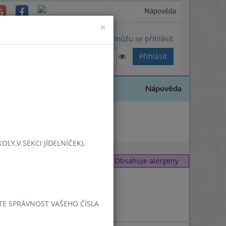
Nápověda
Close
×
Nemůžu se přihlásit
Nápověda
2017
Y,V SEKCI JÍDELNÍČEK),
Obsahuje alergeny
1
,
9
4
JTE SPRÁVNOST VAŠEHO ČÍSLA
7