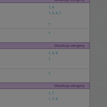
1
,
9
1
,
3
,
4
,
7
7
1
Obsahuje alergeny
1
,
3
,
9
1
1
Obsahuje alergeny
1
,
7
1
,
7
,
9