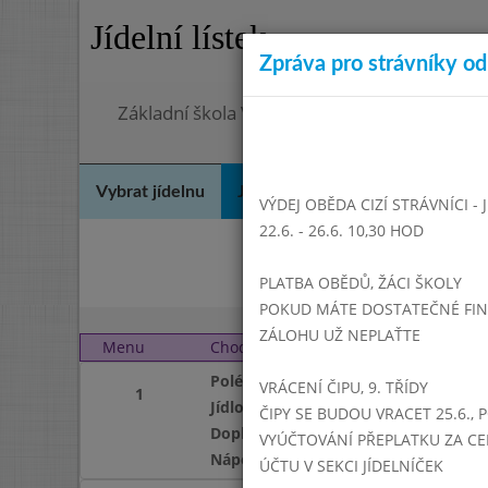
Jídelní lístek
Zpráva pro strávníky od 
Základní škola Vrbno pod Pradědem, okres 
Vybrat jídelnu
Jídelní lístek
Historie
Kon
VÝDEJ OBĚDA CIZÍ STRÁVNÍCI -
22.6. - 26.6. 10,30 HOD
Bř
PLATBA OBĚDŮ, ŽÁCI ŠKOLY
POKUD MÁTE DOSTATEČNÉ FINAN
ZÁLOHU UŽ NEPLAŤTE
Menu
Chod
Úterý 2. 5. 2017 (11:15 
Polévka
VRÁCENÍ ČIPU, 9. TŘÍDY
1
Jídlo
ČIPY SE BUDOU VRACET 25.6., 
Doplněk
VYÚČTOVÁNÍ PŘEPLATKU ZA CE
Nápoj
ÚČTU V SEKCI JÍDELNÍČEK