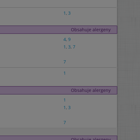
1
,
3
Obsahuje alergeny
4
,
9
1
,
3
,
7
7
1
Obsahuje alergeny
1
1
,
3
7
Obsahuje alergeny