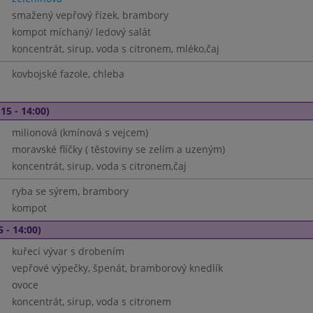
smažený vepřový řízek, brambory
kompot míchaný/ ledový salát
koncentrát, sirup, voda s citronem, mléko,čaj
kovbojské fazole, chleba
15 - 14:00)
milionová (kmínová s vejcem)
moravské flíčky ( těstoviny se zelím a uzeným)
koncentrát, sirup, voda s citronem,čaj
ryba se sýrem, brambory
kompot
5 - 14:00)
kuřecí vývar s drobením
vepřové výpečky, špenát, bramborový knedlík
ovoce
koncentrát, sirup, voda s citronem