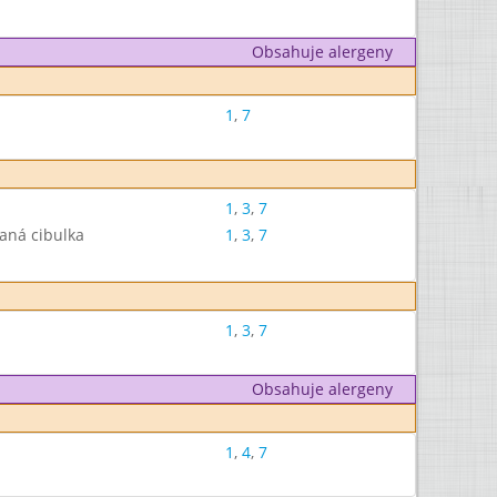
Obsahuje alergeny
1
,
7
1
,
3
,
7
aná cibulka
1
,
3
,
7
1
,
3
,
7
Obsahuje alergeny
1
,
4
,
7