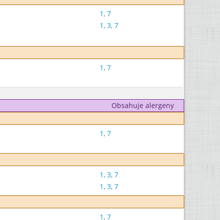
1
,
7
1
,
3
,
7
1
,
7
Obsahuje alergeny
1
,
7
1
,
3
,
7
1
,
3
,
7
1
,
7