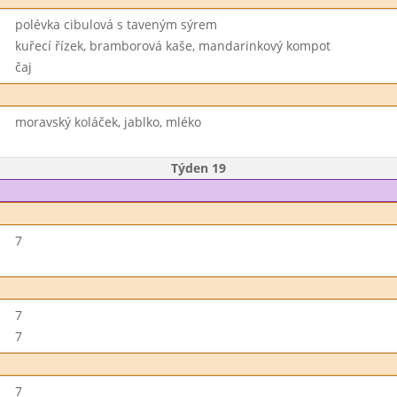
polévka cibulová s taveným sýrem
kuřecí řízek, bramborová kaše, mandarinkový kompot
čaj
moravský koláček, jablko, mléko
Týden 19
7
7
7
7