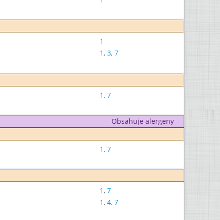
1
1
,
3
,
7
1
,
7
Obsahuje alergeny
1
,
7
1
,
7
1
,
4
,
7