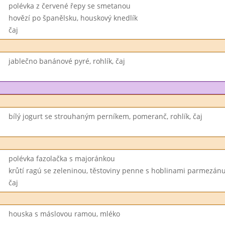
polévka z červené řepy se smetanou
hovězí po španělsku, houskový knedlík
čaj
jablečno banánové pyré, rohlík, čaj
bílý jogurt se strouhaným perníkem, pomeranč, rohlík, čaj
polévka fazolačka s majoránkou
krůtí ragú se zeleninou, těstoviny penne s hoblinami parmezán
čaj
houska s máslovou ramou, mléko