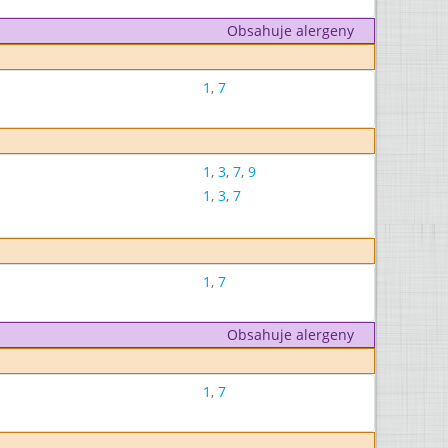
Obsahuje alergeny
1
,
7
1
,
3
,
7
,
9
1
,
3
,
7
1
,
7
Obsahuje alergeny
1
,
7