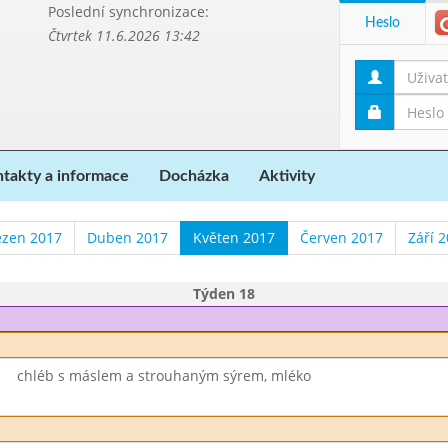
Poslední synchronizace:
Heslo
Čtvrtek 11.6.2026 13:42
takty a informace
Docházka
Aktivity
ezen 2017
Duben 2017
Květen 2017
Červen 2017
Září 
Týden 18
chléb s máslem a strouhaným sýrem, mléko