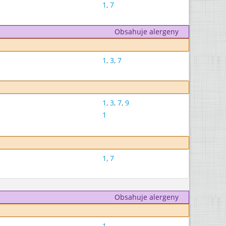
1
,
7
Obsahuje alergeny
1
,
3
,
7
1
,
3
,
7
,
9
1
1
,
7
Obsahuje alergeny
1