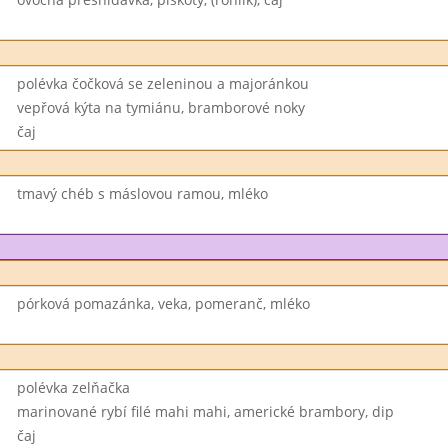
polévka čočková se zeleninou a majoránkou
vepřová kýta na tymiánu, bramborové noky
čaj
tmavý chéb s máslovou ramou, mléko
pórková pomazánka, veka, pomeranč, mléko
polévka zelňačka
marinované rybí filé mahi mahi, americké brambory, dip
čaj