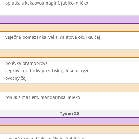
oplatka s kakaovou náplní, jablko, mléko
vaječná pomazánka, veka, salátová okurka, čaj
polévka bramborová
vepřové nudličky po srbsku, dušená rýže
ovocný čaj
rohlík s máslem, mandarinka, mléko
Týden 20
ovocná přesnídávka, piškoty, (rohlík), čaj