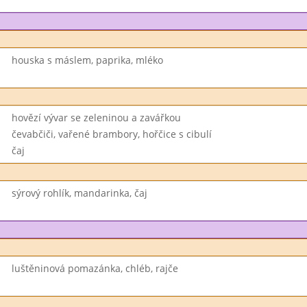
houska s máslem, paprika, mléko
hovězí vývar se zeleninou a zavářkou
čevabčiči, vařené brambory, hořčice s cibulí
čaj
sýrový rohlík, mandarinka, čaj
luštěninová pomazánka, chléb, rajče