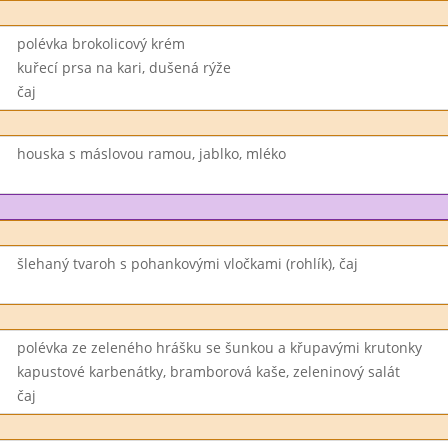
polévka brokolicový krém
kuřecí prsa na kari, dušená rýže
čaj
houska s máslovou ramou, jablko, mléko
šlehaný tvaroh s pohankovými vločkami (rohlík), čaj
polévka ze zeleného hrášku se šunkou a křupavými krutonky
kapustové karbenátky, bramborová kaše, zeleninový salát
čaj