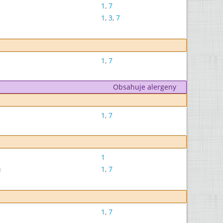
1
,
7
1
,
3
,
7
1
,
7
Obsahuje alergeny
1
,
7
1
u
1
,
7
1
,
7