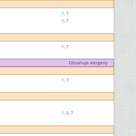
1
,
7
1
,
7
1
,
7
Obsahuje alergeny
1
,
7
1
,
3
,
7