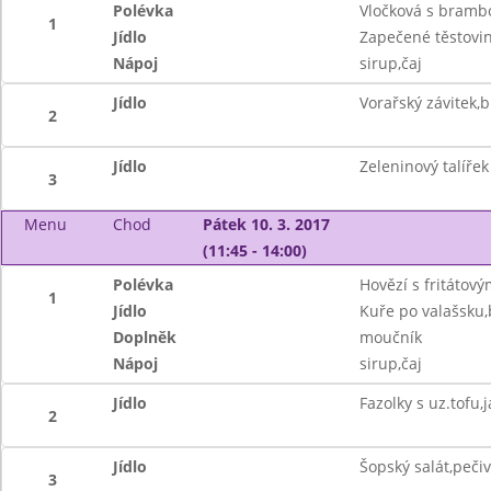
Polévka
Vločková s bramb
1
Jídlo
Zapečené těstovin
Nápoj
sirup,čaj
Jídlo
Vorařský závitek,
2
Jídlo
Zeleninový talíře
3
Menu
Chod
Pátek 10. 3. 2017
(11:45 - 14:00)
Polévka
Hovězí s fritátov
1
Jídlo
Kuře po valašsku
Doplněk
moučník
Nápoj
sirup,čaj
Jídlo
Fazolky s uz.tofu,
2
Jídlo
Šopský salát,peči
3