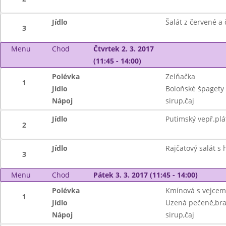
Jídlo
Šalát z červené a
3
Menu
Chod
Čtvrtek 2. 3. 2017
(11:45 - 14:00)
Polévka
Zelňačka
1
Jídlo
Boloňské špagety 
Nápoj
sirup,čaj
Jídlo
Putimský vepř.plá
2
Jídlo
Rajčatový salát s
3
Menu
Chod
Pátek 3. 3. 2017 (11:45 - 14:00)
Polévka
Kmínová s vejcem
1
Jídlo
Uzená pečeně,bra
Nápoj
sirup,čaj