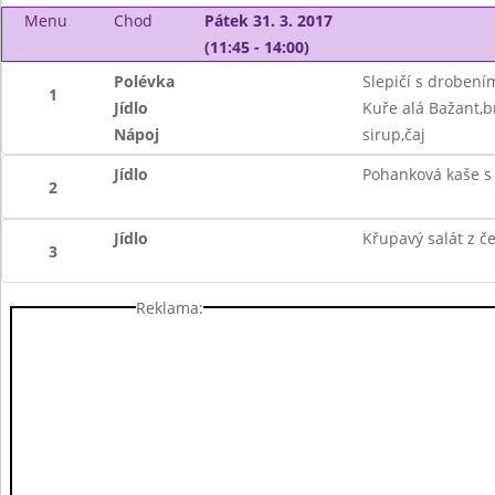
Menu
Chod
Pátek 31. 3. 2017
(11:45 - 14:00)
Polévka
Slepičí s drobení
1
Jídlo
Kuře alá Bažant,b
Nápoj
sirup,čaj
Jídlo
Pohanková kaše s 
2
Jídlo
Křupavý salát z č
3
Reklama: