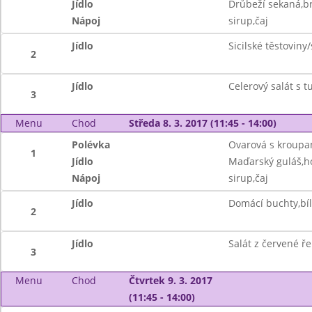
Jídlo
Drůbeží sekaná,b
Nápoj
sirup,čaj
Jídlo
Sicilské těstoviny
2
Jídlo
Celerový salát s 
3
Menu
Chod
Středa 8. 3. 2017 (11:45 - 14:00)
Polévka
Ovarová s kroupa
1
Jídlo
Maďarský guláš,h
Nápoj
sirup,čaj
Jídlo
Domácí buchty,bíl
2
Jídlo
Salát z červené ře
3
Menu
Chod
Čtvrtek 9. 3. 2017
(11:45 - 14:00)