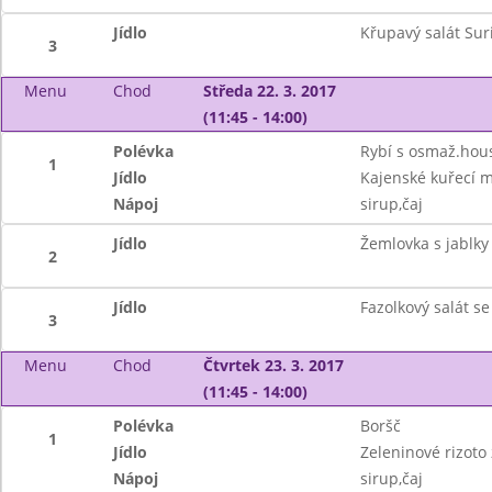
Jídlo
Křupavý salát Suri
3
Menu
Chod
Středa 22. 3. 2017
(11:45 - 14:00)
Polévka
Rybí s osmaž.hou
1
Jídlo
Kajenské kuřecí m
Nápoj
sirup,čaj
Jídlo
Žemlovka s jablk
2
Jídlo
Fazolkový salát s
3
Menu
Chod
Čtvrtek 23. 3. 2017
(11:45 - 14:00)
Polévka
Boršč
1
Jídlo
Zeleninové rizoto
Nápoj
sirup,čaj