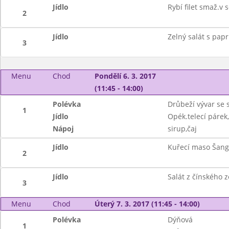
Jídlo
Rybí filet smaž.
2
Jídlo
Zelný salát s papr
3
Menu
Chod
Pondělí 6. 3. 2017
(11:45 - 14:00)
Polévka
Drůbeží vývar se 
1
Jídlo
Opék.telecí párek
Nápoj
sirup,čaj
Jídlo
Kuřecí maso Šangh
2
Jídlo
Salát z čínského z
3
Menu
Chod
Úterý 7. 3. 2017 (11:45 - 14:00)
Polévka
Dýňová
1