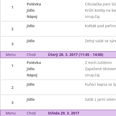
Polévka
Cibulačka paní Sl
1
Jídlo
Krůtí kostky na ka
Nápoj
sirup,čaj
Jídlo
Květák pod peřin
2
Jídlo
Zelný salát se s
3
Menu
Chod
Úterý 28. 3. 2017 (11:45 - 14:00)
Polévka
Z mích.luštěnin
1
Jídlo
Zapečené těstovi
Nápoj
sirup,čaj
Jídlo
Kuřecí kapsa se 
2
Jídlo
Salát z jarní zele
3
Menu
Chod
Středa 29. 3. 2017