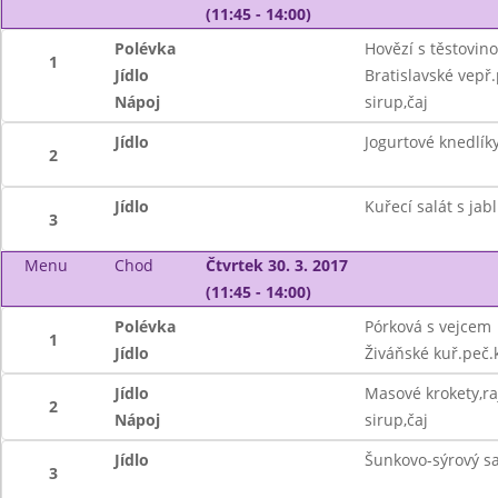
(11:45 - 14:00)
Polévka
Hovězí s těstovin
1
Jídlo
Bratislavské vepř
Nápoj
sirup,čaj
Jídlo
Jogurtové knedlík
2
Jídlo
Kuřecí salát s jab
3
Menu
Chod
Čtvrtek 30. 3. 2017
(11:45 - 14:00)
Polévka
Pórková s vejcem
1
Jídlo
Živáňské kuř.peč.
Jídlo
Masové krokety,ra
2
Nápoj
sirup,čaj
Jídlo
Šunkovo-sýrový sa
3