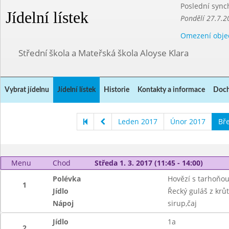
Poslední sync
Jídelní lístek
Pondělí 27.7.2
Omezení obje
Střední škola a Mateřská škola Aloyse Klara
Vybrat jídelnu
Jídelní lístek
Historie
Kontakty a informace
Doch
Leden 2017
Únor 2017
Bř
Menu
Chod
Středa 1. 3. 2017 (11:45 - 14:00)
Polévka
Hovězí s tarhoňo
1
Jídlo
Řecký guláš z krů
Nápoj
sirup,čaj
Jídlo
1a
2