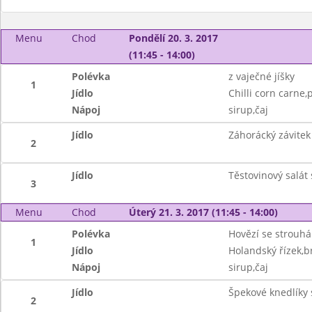
Menu
Chod
Pondělí 20. 3. 2017
(11:45 - 14:00)
Polévka
z vaječné jíšky
1
Jídlo
Chilli corn carne,
Nápoj
sirup,čaj
Jídlo
Záhorácký závite
2
Jídlo
Těstovinový salát
3
Menu
Chod
Úterý 21. 3. 2017 (11:45 - 14:00)
Polévka
Hovězí se strouh
1
Jídlo
Holandský řízek,
Nápoj
sirup,čaj
Jídlo
Špekové knedlíky
2