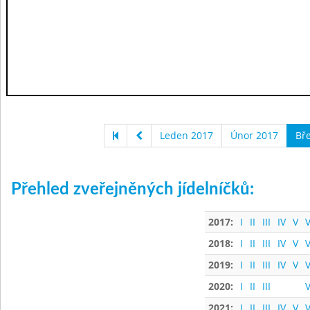
Leden 2017
Únor 2017
Bř
Přehled zveřejněných jídelníčků:
2017:
I
II
III
IV
V
V
2018:
I
II
III
IV
V
V
2019:
I
II
III
IV
V
V
2020:
I
II
III
V
2021:
I
II
III
IV
V
V