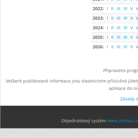
2022:
I
II
III
IV
V
V
2023:
I
II
III
IV
V
V
2024:
I
II
III
IV
V
V
2025:
I
II
III
IV
V
V
2026:
I
II
III
IV
V
V
Připraveno progr
Veškeré publikované informace jsou vlastnictvím příslušné jídel
aplikace do n
Zásady 
Objednávkový systém
www.jidelna.c