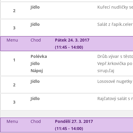
Jídlo
Kuřecí nudličky 
2
Jídlo
Salát z řapík.cel
3
Menu
Chod
Pátek 24. 3. 2017
(11:45 - 14:00)
Polévka
Drůb.vývar s těsto
1
Jídlo
Vepř.krkovička po
Nápoj
sirup,čaj
Jídlo
Lososové nugetky 
2
Jídlo
Rajčatový salát s
3
Menu
Chod
Pondělí 27. 3. 2017
(11:45 - 14:00)