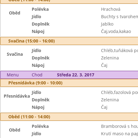
Polévka
Hrachová
Oběd
Jídlo
Buchty s tvarohem
Doplněk
Jablko
Nápoj
Čaj,voda,kakao
Svačina (15:00 - 16:00)
Jídlo
Chléb,tuňáková 
Svačina
Doplněk
Zelenina
Nápoj
Čaj
Menu
Chod
Středa 22. 3. 2017
Přesnídávka (9:00 - 10:00)
Jídlo
Chléb,fazolová p
Přesnídávka
Doplněk
Zelenina
Nápoj
Čaj
Oběd (11:00 - 14:00)
Polévka
Bramborová s ho
Oběd
Jídlo
Krutí maso na pa