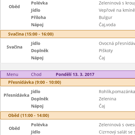
Polévka
Zeleninová s kro
Oběd
Jídlo
Vepřové na kmíně
Příloha
Bulgur
Nápoj
Čaj,voda
Svačina (15:00 - 16:00)
Jídlo
Ovocná přesnídá
Svačina
Doplněk
Piškoty
Nápoj
Čaj
Menu
Chod
Pondělí 13. 3. 2017
Přesnídávka (9:00 - 10:00)
Jídlo
Rohlík,pomazánka
Přesnídávka
Doplněk
Zelenina
Nápoj
Čaj
Oběd (11:00 - 14:00)
Polévka
Zeleninová s ove
Oběd
Jídlo
Cizrnový salát se 