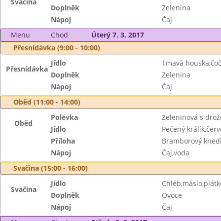
Svačina
Doplněk
Zelenina
Nápoj
Čaj
Menu
Chod
Úterý 7. 3. 2017
Přesnídávka (9:00 - 10:00)
Jídlo
Tmavá houska,čo
Přesnídávka
Doplněk
Zelenina
Nápoj
Čaj
Oběd (11:00 - 14:00)
Polévka
Zeleninová s dro
Oběd
Jídlo
Pečený králík,červ
Příloha
Bramborový knedl
Nápoj
Čaj,voda
Svačina (15:00 - 16:00)
Jídlo
Chléb,máslo,plátk
Svačina
Doplněk
Ovoce
Nápoj
Čaj