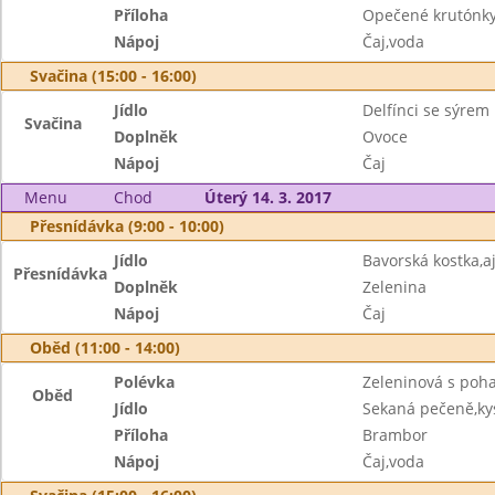
Příloha
Opečené krutónk
Nápoj
Čaj,voda
Svačina (15:00 - 16:00)
Jídlo
Delfínci se sýrem
Svačina
Doplněk
Ovoce
Nápoj
Čaj
Menu
Chod
Úterý 14. 3. 2017
Přesnídávka (9:00 - 10:00)
Jídlo
Bavorská kostka,
Přesnídávka
Doplněk
Zelenina
Nápoj
Čaj
Oběd (11:00 - 14:00)
Polévka
Zeleninová s poh
Oběd
Jídlo
Sekaná pečeně,kys
Příloha
Brambor
Nápoj
Čaj,voda