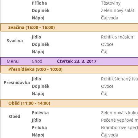
Příloha
Těstoviny
Doplněk
Zeleninový salát
Nápoj
Čaj,voda
Svačina (15:00 - 16:00)
Jídlo
Rohlík s máslem
Svačina
Doplněk
Ovoce
Nápoj
Čaj
Menu
Chod
Čtvrtek 23. 3. 2017
Přesnídávka (9:00 - 10:00)
Jídlo
Rohlík,šlehaný tv
Přesnídávka
Doplněk
Ovoce
Nápoj
Čaj
Oběd (11:00 - 14:00)
Polévka
Zeleninová s kuk
Oběd
Jídlo
Pečené vepřové 
Příloha
Bramborové špec
Nápoj
Čaj,voda