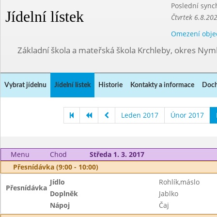
Poslední sync
Jídelní lístek
Čtvrtek 6.8.20
Omezení obje
Základní škola a mateřská škola Krchleby, okres Ny
Vybrat jídelnu
Jídelní lístek
Historie
Kontakty a informace
Doch
Leden 2017
Únor 2017
Menu
Chod
Středa 1. 3. 2017
Přesnídávka (9:00 - 10:00)
Jídlo
Rohlík,máslo
Přesnídávka
Doplněk
Jablko
Nápoj
Čaj