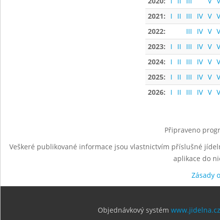
2020:
I
II
III
V
V
2021:
I
II
III
IV
V
V
2022:
III
IV
V
V
2023:
I
II
III
IV
V
V
2024:
I
II
III
IV
V
V
2025:
I
II
III
IV
V
V
2026:
I
II
III
IV
V
V
Připraveno progr
Veškeré publikované informace jsou vlastnictvím příslušné jídel
aplikace do n
Zásady 
Objednávkový systém
www.jidelna.c