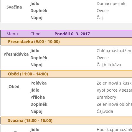
Jídlo
Domácí perník
Svačina
Doplněk
Ovoce
Nápoj
Čaj
Menu
Chod
Pondělí 6. 3. 2017
Přesnídávka (9:00 - 10:00)
Jídlo
Chléb,máslo,dže
Přesnídávka
Doplněk
Ovoce
Nápoj
Čaj,bílá káva
Oběd (11:00 - 14:00)
Polévka
Zeleninová s kus
Oběd
Jídlo
Rybí porce v sez
Příloha
Brambory
Doplněk
Zeleninová obloh
Nápoj
Čaj,voda
Svačina (15:00 - 16:00)
Jídlo
Houska,pomazánka