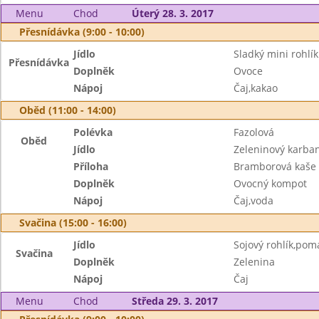
Menu
Chod
Úterý 28. 3. 2017
Přesnídávka (9:00 - 10:00)
Jídlo
Sladký mini rohlík
Přesnídávka
Doplněk
Ovoce
Nápoj
Čaj,kakao
Oběd (11:00 - 14:00)
Polévka
Fazolová
Oběd
Jídlo
Zeleninový karba
Příloha
Bramborová kaše
Doplněk
Ovocný kompot
Nápoj
Čaj,voda
Svačina (15:00 - 16:00)
Jídlo
Sojový rohlík,po
Svačina
Doplněk
Zelenina
Nápoj
Čaj
Menu
Chod
Středa 29. 3. 2017