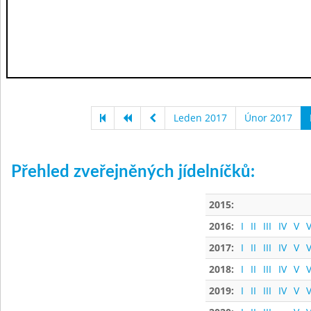
Leden 2017
Únor 2017
Přehled zveřejněných jídelníčků:
2015:
2016:
I
II
III
IV
V
V
2017:
I
II
III
IV
V
V
2018:
I
II
III
IV
V
V
2019:
I
II
III
IV
V
V