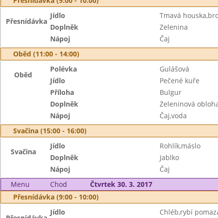
Přesnídávka (9:00 - 10:00)
Jídlo
Tmavá houska,br
Přesnídávka
Doplněk
Zelenina
Nápoj
Čaj
Oběd (11:00 - 14:00)
Polévka
Gulášová
Oběd
Jídlo
Pečené kuře
Příloha
Bulgur
Doplněk
Zeleninová obloh
Nápoj
Čaj,voda
Svačina (15:00 - 16:00)
Jídlo
Rohlík,máslo
Svačina
Doplněk
Jablko
Nápoj
Čaj
Menu
Chod
Čtvrtek 30. 3. 2017
Přesnídávka (9:00 - 10:00)
Jídlo
Chléb,rybí pomaz
Přesnídávka