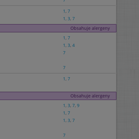
1
,
7
1
,
3
,
7
Obsahuje alergeny
1
,
7
1
,
3
,
4
7
7
1
,
7
Obsahuje alergeny
1
,
3
,
7
,
9
1
,
7
1
,
3
,
7
7