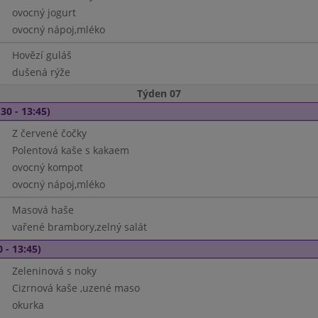
ovocný jogurt
ovocný nápoj,mléko
Hovězí guláš
dušená rýže
Týden 07
30 - 13:45)
Z červené čočky
Polentová kaše s kakaem
ovocný kompot
ovocný nápoj,mléko
Masová haše
vařené brambory,zelný salát
 - 13:45)
Zeleninová s noky
Cizrnová kaše ,uzené maso
okurka