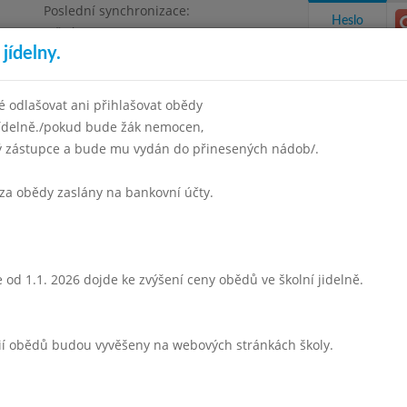
Poslední synchronizace:
Heslo
Středa 5.8.2026 6:57
jídelny.
 odlašovat ani přihlašovat obědy
jídelně./pokud bude žák nemocen,
ný zástupce a bude mu vydán do přinesených nádob/.
takty a informace
Docházka
Aktivity
za obědy zaslány na bankovní účty.
sinec 2016
Leden 2017
Únor 2017
Březen 2017
Duben 
Týden 05
 od 1.1. 2026 dojde ke zvýšení ceny obědů ve školní jidelně.
 - 13:45)
Drožďová se zeleninou
Vepřové v mrkvi
rií obědů budou vyvěšeny na webových stránkách školy.
vařené brambory
ovocný jogurt
ovocný nápoj,mléko