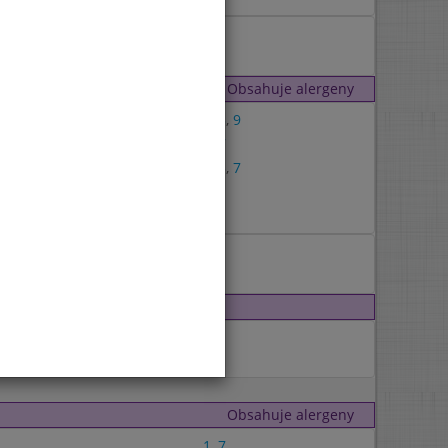
Obsahuje alergeny
1
,
3
,
9
1
,
7
1
,
3
,
7
7
7
Obsahuje alergeny
1
,
7