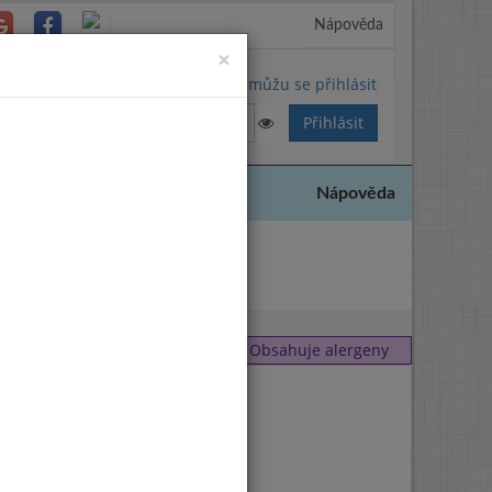
Nápověda
Close
×
Nemůžu se přihlásit
Nápověda
2017
Obsahuje alergeny
1
,
9
1
,
7
7
7