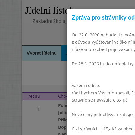
Jídelní lístek
Zpráva pro strávníky od 
Základní škola, Praha 4, Na Líše 16
Od 22.6. 2026 nebude již možné
z důvodu vyúčtování ve školní 
může si pro oběd přijít zákon
Vybrat jídelnu
Jídelní lístek
Historie
Kon
Do 28.6. 2026 budou přeplatky 
Pro
Vážení rodiče,
rádi bychom Vás informovali, že
Menu
Chod
Středa 1. 2. 2017 (11:30
Stravné se navyšuje o 3,- Kč
Polévka
1
Jídlo
Nové ceny jednotlivých katego
Příloha
Doplněk
Cizí strávníci : 115,- Kč za oběd
Nápoj