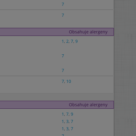
7
7
Obsahuje alergeny
1
,
2
,
7
,
9
7
7
7
,
10
Obsahuje alergeny
1
,
7
,
9
1
,
3
,
7
1
,
3
,
7
7