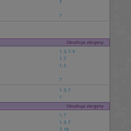
7
7
Obsahuje alergeny
1
,
3
,
7
,
9
1
,
7
1
,
3
7
1
,
3
,
7
1
Obsahuje alergeny
1
,
7
1
,
3
,
7
7
,
10