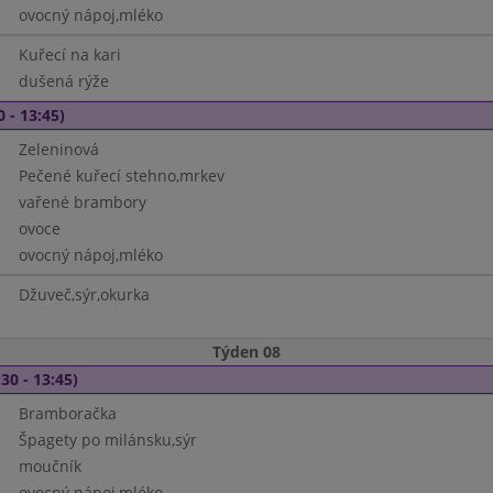
ovocný nápoj,mléko
Kuřecí na kari
dušená rýže
0 - 13:45)
Zeleninová
Pečené kuřecí stehno,mrkev
vařené brambory
ovoce
ovocný nápoj,mléko
Džuveč,sýr,okurka
Týden 08
30 - 13:45)
Bramboračka
Špagety po milánsku,sýr
moučník
ovocný nápoj,mléko