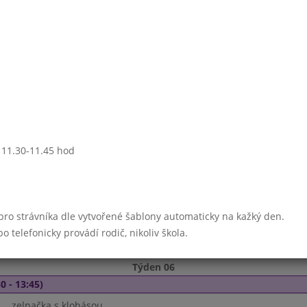
Kuřecí na zelenině
dušená rýže
0 - 13:45)
Masový vývar s játrovou rýží
Poděbradské maso
těstoviny
ovoce
ovocný nápoj,mléko
: 11.30-11.45 hod
Smažený sýr
vařené brambory, tatarka
- 13:45)
 pro strávníka dle vytvořené šablony automaticky na kažký den.
Prázdniny
telefonicky provádí rodič, nikoliv škola.
Týden 06
0 - 13:45)
zelnačka s klobásou