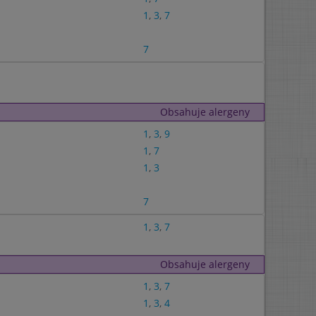
1
,
3
,
7
7
Obsahuje alergeny
1
,
3
,
9
1
,
7
1
,
3
7
1
,
3
,
7
Obsahuje alergeny
1
,
3
,
7
1
,
3
,
4