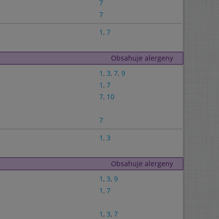
7
7
1
,
7
Obsahuje alergeny
1
,
3
,
7
,
9
1
,
7
7
,
10
7
1
,
3
Obsahuje alergeny
1
,
3
,
9
1
,
7
1
,
3
,
7