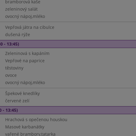
bramborová kaše
zeleninový salát
ovocný nápoj,mléko
Vepřová játra na cibulce
dušená rýže
0 - 13:45)
Zeleninová s kapáním
Vepřové na paprice
těstoviny
ovoce
ovocný nápoj,mléko
Špekové knedlíky
červené zelí
0 - 13:45)
Hrachová s opečenou houskou
Masové karbanátky
vařené brambory,tatarka