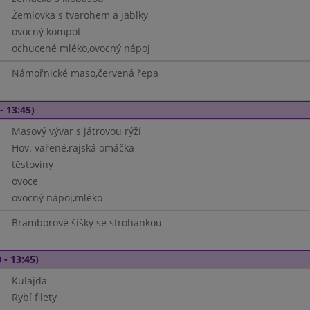
Žemlovka s tvarohem a jablky
ovocný kompot
ochucené mléko,ovocný nápoj
Námořnické maso,červená řepa
- 13:45)
Masový vývar s játrovou rýží
Hov. vařené,rajská omáčka
těstoviny
ovoce
ovocný nápoj,mléko
Bramborové šišky se strohankou
 - 13:45)
Kulajda
Rybí filety