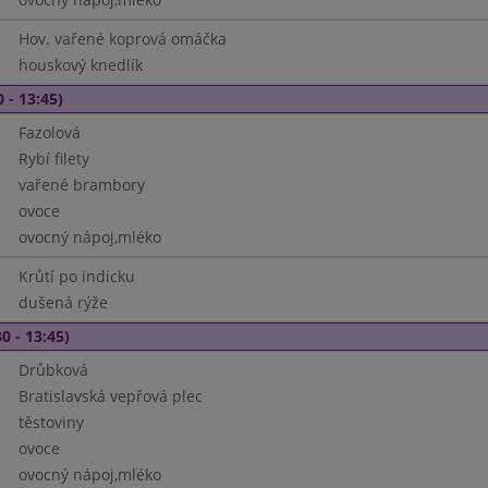
Hov. vařené koprová omáčka
houskový knedlík
 - 13:45)
Fazolová
Rybí filety
vařené brambory
ovoce
ovocný nápoj,mléko
Krůtí po indicku
dušená rýže
0 - 13:45)
Drůbková
Bratislavská vepřová plec
těstoviny
ovoce
ovocný nápoj,mléko