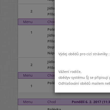
Jídlo
2
Příloha
Menu
Chod
Čtvrtek 2. 2. 2017 (11:3
Polévka
1
Jídlo
Příloha
Doplněk
Nápoj
Výdej obědů pro cizí strávníky 
Jídlo
2
Příloha
Vážení rodiče,
Menu
Chod
Pátek 3. 2. 2017 (11:30 
obědyv systému ŠJ se připisují
Polévka
Odhlašování obědů mailem nebo 
1
Menu
Chod
Pondělí 6. 2. 2017 (11:3
Polévka