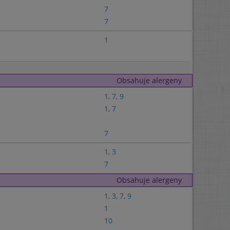
7
7
1
Obsahuje alergeny
1
,
7
,
9
1
,
7
7
1
,
3
7
Obsahuje alergeny
1
,
3
,
7
,
9
1
10