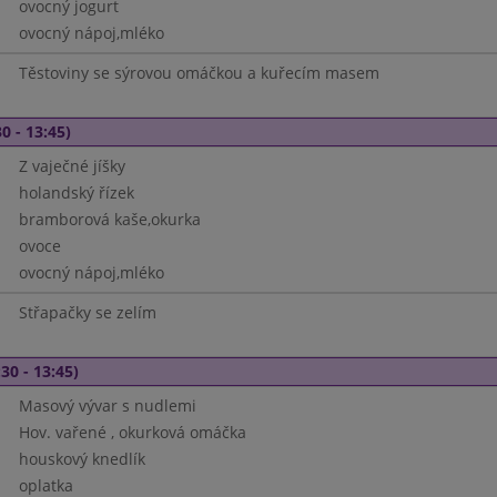
ovocný jogurt
ovocný nápoj,mléko
Těstoviny se sýrovou omáčkou a kuřecím masem
0 - 13:45)
Z vaječné jíšky
holandský řízek
bramborová kaše,okurka
ovoce
ovocný nápoj,mléko
Střapačky se zelím
30 - 13:45)
Masový vývar s nudlemi
Hov. vařené , okurková omáčka
houskový knedlík
oplatka