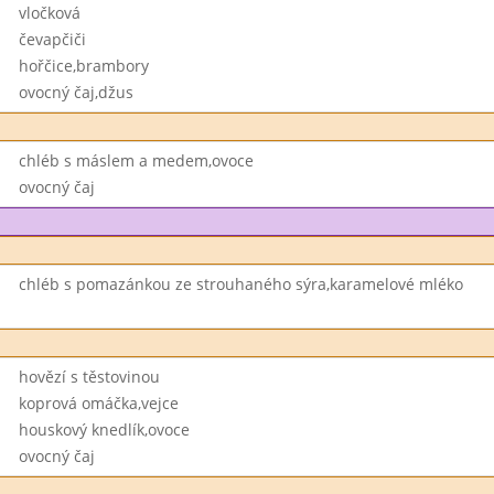
vločková
čevapčiči
hořčice,brambory
ovocný čaj,džus
chléb s máslem a medem,ovoce
ovocný čaj
chléb s pomazánkou ze strouhaného sýra,karamelové mléko
hovězí s těstovinou
koprová omáčka,vejce
houskový knedlík,ovoce
ovocný čaj