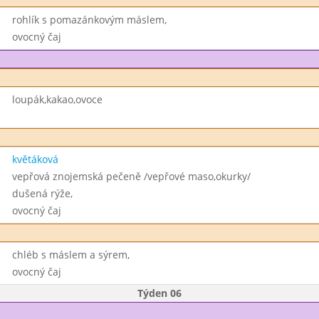
rohlík s pomazánkovým máslem,
ovocný čaj
loupák,kakao,ovoce
květáková
vepřová znojemská pečeně /vepřové maso,okurky/
dušená rýže,
ovocný čaj
chléb s máslem a sýrem,
ovocný čaj
Týden 06