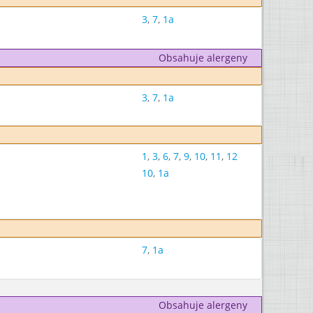
3
,
7
,
1a
Obsahuje alergeny
3
,
7
,
1a
1
,
3
,
6
,
7
,
9
,
10
,
11
,
12
10
,
1a
7
,
1a
Obsahuje alergeny