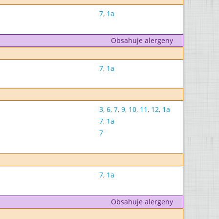
7
,
1a
Obsahuje alergeny
7
,
1a
3
,
6
,
7
,
9
,
10
,
11
,
12
,
1a
7
,
1a
7
7
,
1a
Obsahuje alergeny