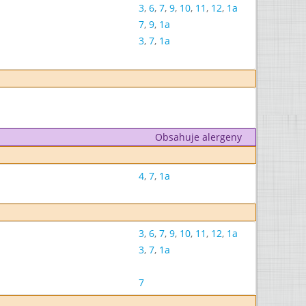
3
,
6
,
7
,
9
,
10
,
11
,
12
,
1a
7
,
9
,
1a
3
,
7
,
1a
Obsahuje alergeny
4
,
7
,
1a
3
,
6
,
7
,
9
,
10
,
11
,
12
,
1a
3
,
7
,
1a
7