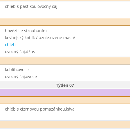
chléb s paštikou,ovocný čaj
hovězí se strouháním
kovbojský kotlík /fazole.uzené maso/
chléb
ovocný čaj,džus
koblih,ovoce
ovocný čaj,ovoce
Týden 07
chléb s cizrnovou pomazánkou,káva