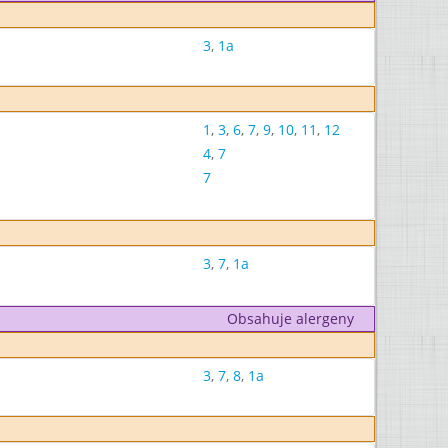
3
,
1a
1
,
3
,
6
,
7
,
9
,
10
,
11
,
12
4
,
7
7
3
,
7
,
1a
Obsahuje alergeny
3
,
7
,
8
,
1a