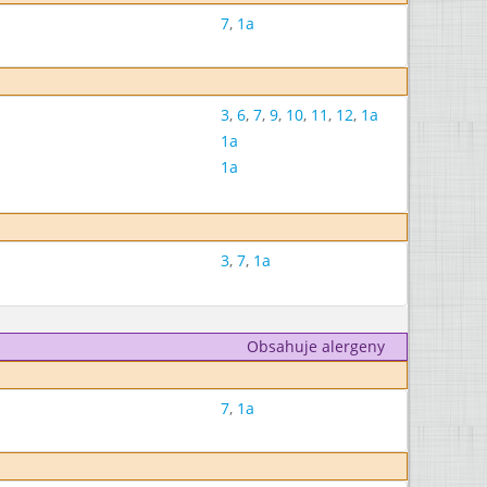
7
,
1a
3
,
6
,
7
,
9
,
10
,
11
,
12
,
1a
1a
1a
3
,
7
,
1a
Obsahuje alergeny
7
,
1a