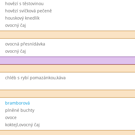
hovězí s těstovinou
hovězí svíčková pečeně
houskový knedlík
ovocný čaj
ovocná přesnídávka
ovocný čaj
chléb s rybí pomazánkou,káva
bramborová
plněné buchty
ovoce
koktejl,ovocný čaj