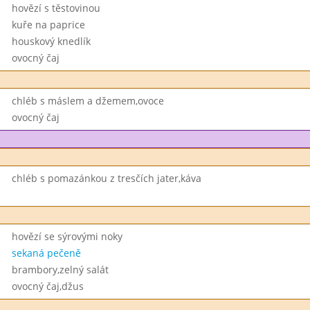
hovězí s těstovinou
kuře na paprice
houskový knedlík
ovocný čaj
chléb s máslem a džemem,ovoce
ovocný čaj
chléb s pomazánkou z tresčích jater,káva
hovězí se sýrovými noky
sekaná pečeně
brambory,zelný salát
ovocný čaj,džus