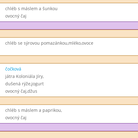
chléb s máslem a šunkou
ovocný čaj
chléb se sýrovou pomazánkou,mléko,ovoce
čočková
játra Koloniála Jíry,
dušená rýže,jogurt
ovocný čaj,džus
chléb s máslem a paprikou,
ovocný čaj