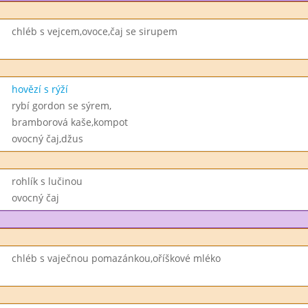
chléb s vejcem,ovoce,čaj se sirupem
hovězí s rýží
rybí gordon se sýrem,
bramborová kaše,kompot
ovocný čaj,džus
rohlík s lučinou
ovocný čaj
chléb s vaječnou pomazánkou,oříškové mléko