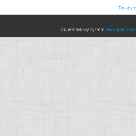
Zásady 
Objednávkový systém
www.jidelna.c