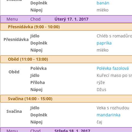
Doplněk
banán
Nápoj
mléko
Menu
Chod
Úterý 17. 1. 2017
Přesnídávka (9:00 - 10:00)
Jídlo
Chléb s romadůr
Přesnídávka
Doplněk
paprika
Nápoj
mléko
Oběd (11:00 - 13:00)
Polévka
Polévka fazolová
Oběd
Jídlo
Kuřecí maso po s
Příloha
rýže
Nápoj
Džus
Svačina (14:00 - 15:00)
Jídlo
Veka s rozhudou
Svačina
Doplněk
mandarinka
Nápoj
čaj
Menu
Chod
Středa 18. 1. 2017