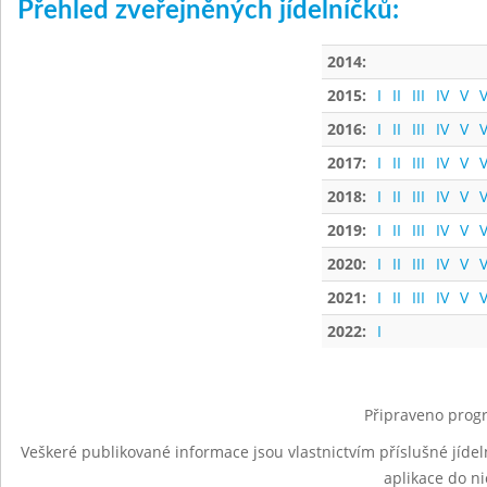
Přehled zveřejněných jídelníčků:
2014:
2015:
I
II
III
IV
V
V
2016:
I
II
III
IV
V
V
2017:
I
II
III
IV
V
V
2018:
I
II
III
IV
V
V
2019:
I
II
III
IV
V
V
2020:
I
II
III
IV
V
V
2021:
I
II
III
IV
V
V
2022:
I
Připraveno progr
Veškeré publikované informace jsou vlastnictvím příslušné jídel
aplikace do n