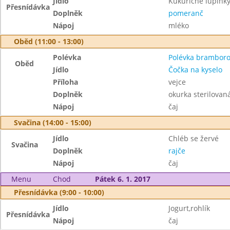
Jídlo
Kukuřičné lupínk
Přesnídávka
Doplněk
pomeranč
Nápoj
mléko
Oběd (11:00 - 13:00)
Polévka
Polévka brambor
Oběd
Jídlo
Čočka na kyselo
Příloha
vejce
Doplněk
okurka sterilovan
Nápoj
čaj
Svačina (14:00 - 15:00)
Jídlo
Chléb se žervé
Svačina
Doplněk
rajče
Nápoj
čaj
Menu
Chod
Pátek 6. 1. 2017
Přesnídávka (9:00 - 10:00)
Jídlo
Jogurt,rohlík
Přesnídávka
Nápoj
čaj