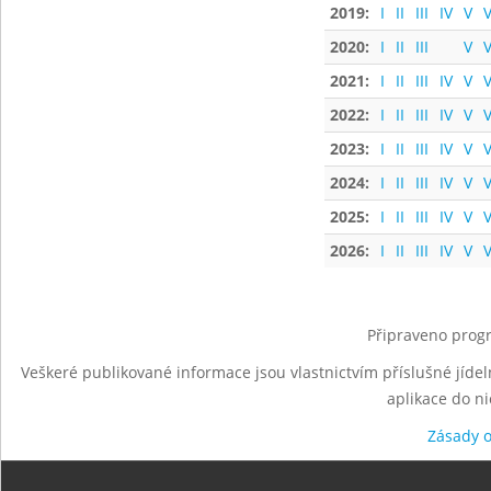
2019:
I
II
III
IV
V
V
2020:
I
II
III
V
V
2021:
I
II
III
IV
V
V
2022:
I
II
III
IV
V
V
2023:
I
II
III
IV
V
V
2024:
I
II
III
IV
V
V
2025:
I
II
III
IV
V
V
2026:
I
II
III
IV
V
V
Připraveno progr
Veškeré publikované informace jsou vlastnictvím příslušné jídel
aplikace do n
Zásady 