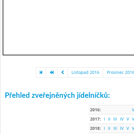
Listopad 2016
Prosinec 201
Přehled zveřejněných jídelníčků:
2016:
V
2017:
I
II
III
IV
V
V
2018:
I
II
III
IV
V
V