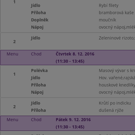
1
Jídlo
Rybí filety
Příloha
bramborová kaše
Doplněk
moučník
Nápoj
ovocný nápoj,mlé
Jídlo
Zeleninové rizoto,
2
Menu
Chod
Čtvrtek 8. 12. 2016
(11:30 - 13:45)
Polévka
Masový vývar s kr
1
Jídlo
Hov. vařené,rajsk
Příloha
houskové knedlík
Nápoj
ovocný nápoj,mlé
Jídlo
Krůtí po indicku
2
Příloha
dušená rýže
Menu
Chod
Pátek 9. 12. 2016
(11:30 - 13:45)