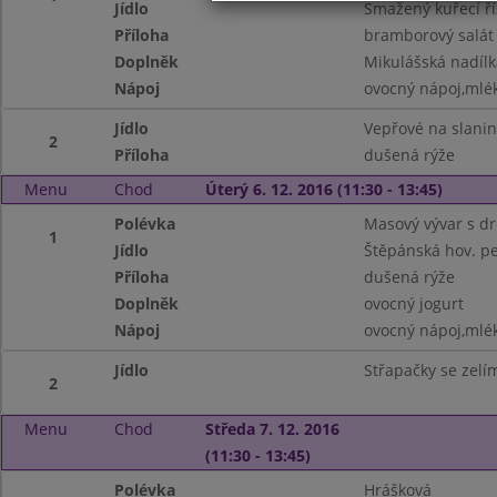
Jídlo
Smažený kuřecí ří
Příloha
bramborový salát
Doplněk
Mikulášská nadílk
Nápoj
ovocný nápoj,mlé
Jídlo
Vepřové na slani
2
Příloha
dušená rýže
Menu
Chod
Úterý 6. 12. 2016 (11:30 - 13:45)
Polévka
Masový vývar s d
1
Jídlo
Štěpánská hov. p
Příloha
dušená rýže
Doplněk
ovocný jogurt
Nápoj
ovocný nápoj,mlé
Jídlo
Střapačky se zelí
2
Menu
Chod
Středa 7. 12. 2016
(11:30 - 13:45)
Polévka
Hrášková