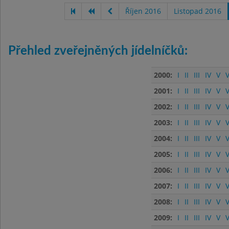
Říjen 2016
Listopad 2016
Přehled zveřejněných jídelníčků:
2000:
I
II
III
IV
V
V
2001:
I
II
III
IV
V
V
2002:
I
II
III
IV
V
V
2003:
I
II
III
IV
V
V
2004:
I
II
III
IV
V
V
2005:
I
II
III
IV
V
V
2006:
I
II
III
IV
V
V
2007:
I
II
III
IV
V
V
2008:
I
II
III
IV
V
V
2009:
I
II
III
IV
V
V