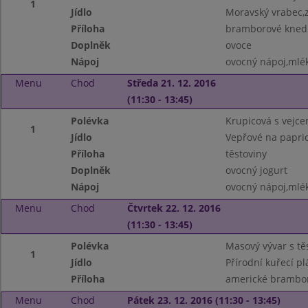
1
Jídlo
Moravský vrabec,z
Příloha
bramborové knedl
Doplněk
ovoce
Nápoj
ovocný nápoj,mlé
Menu
Chod
Středa 21. 12. 2016
(11:30 - 13:45)
Polévka
Krupicová s vejc
1
Jídlo
Vepřové na papri
Příloha
těstoviny
Doplněk
ovocný jogurt
Nápoj
ovocný nápoj,mlé
Menu
Chod
Čtvrtek 22. 12. 2016
(11:30 - 13:45)
Polévka
Masový vývar s tě
1
Jídlo
Přírodní kuřecí pl
Příloha
americké brambor
Menu
Chod
Pátek 23. 12. 2016 (11:30 - 13:45)