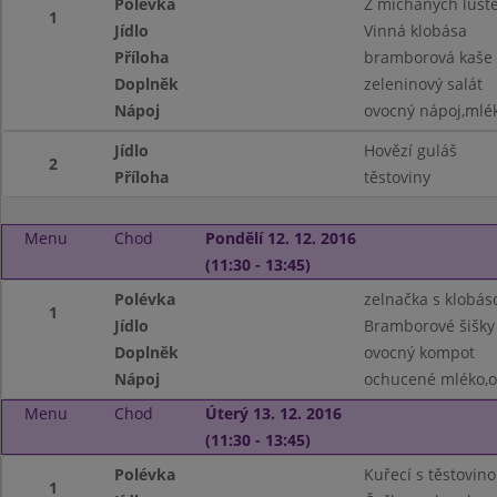
Polévka
Z míchaných lušt
1
Jídlo
Vinná klobása
Příloha
bramborová kaše
Doplněk
zeleninový salát
Nápoj
ovocný nápoj,mlé
Jídlo
Hovězí guláš
2
Příloha
těstoviny
Menu
Chod
Pondělí 12. 12. 2016
(11:30 - 13:45)
Polévka
zelnačka s klobás
1
Jídlo
Bramborové šišk
Doplněk
ovocný kompot
Nápoj
ochucené mléko,o
Menu
Chod
Úterý 13. 12. 2016
(11:30 - 13:45)
Polévka
Kuřecí s těstovin
1