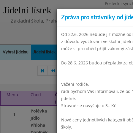
Poslední sync
Jídelní lístek
Středa 5.8.202
Zpráva pro strávníky od jíd
Základní škola, Praha 4, Na Líše 16
Od 22.6. 2026 nebude již možné odl
z důvodu vyúčtování ve školní jíde
může si pro oběd přijít zákonný zá
Vybrat jídelnu
Jídelní lístek
Historie
Kontakty a informace
Doch
Do 28.6. 2026 budou přeplatky za o
Říjen 2016
Listopad 2016
Vážení rodiče,
rádi bychom Vás informovali, že od 
Menu
Chod
Čtvrtek 1. 12. 2016
jidelně.
(11:30 - 13:45)
Stravné se navyšuje o 3,- Kč
Polévka
Vločková se zelen
1
Jídlo
Španělský ptáček
Nové ceny jednotlivých kategorií 
Příloha
dušená rýže
školy.
Doplněk
ovoce