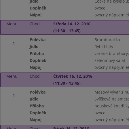
Jídlo
Čočka na kyselo,
Doplněk
ovoce
Nápoj
ovocný nápoj,mlé
Menu
Chod
Středa 14. 12. 2016
(11:30 - 13:45)
Polévka
Bramboračka
1
Jídlo
Rybí filety
Příloha
vařené brambory,
Doplněk
zeleninový salát
Nápoj
ovocný nápoj,mlé
Menu
Chod
Čtvrtek 15. 12. 2016
(11:30 - 13:45)
Polévka
Masový vývar s n
1
Jídlo
Svíčková na smet
Příloha
houskové knedlík
Doplněk
ovoce
Nápoj
ovocný nápoj,mlé
Menu
Chod
Pátek 16. 12. 2016