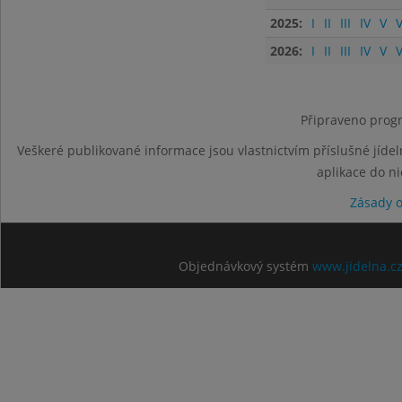
2025:
I
II
III
IV
V
V
2026:
I
II
III
IV
V
V
Připraveno progr
Veškeré publikované informace jsou vlastnictvím příslušné jídel
aplikace do n
Zásady 
Objednávkový systém
www.jidelna.c