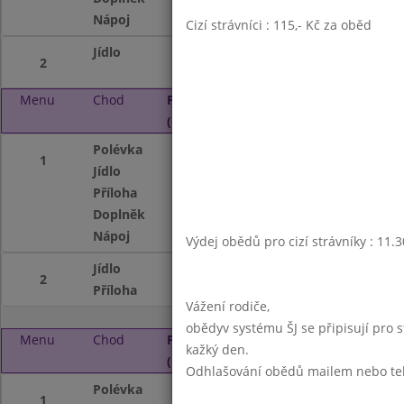
Nápoj
ovocný nápoj,mlé
Cizí strávníci : 115,- Kč za oběd
Jídlo
Polentová kaše s
2
Menu
Chod
Pátek 2. 12. 2016
(11:30 - 13:45)
Polévka
Pórková s vejcem
1
Jídlo
čevapčiči,okurka
Příloha
vařený brambor,t
Doplněk
oplatka
Nápoj
ovocný nápoj,mlé
Výdej obědů pro cizí strávníky : 11.
Jídlo
Kuřecí na zelenin
2
Příloha
dušená rýže
Vážení rodiče,
obědyv systému ŠJ se připisují pro 
Menu
Chod
Pondělí 5. 12. 2016
kažký den.
(11:30 - 13:45)
Odhlašování obědů mailem nebo telef
Polévka
Zeleninová
1