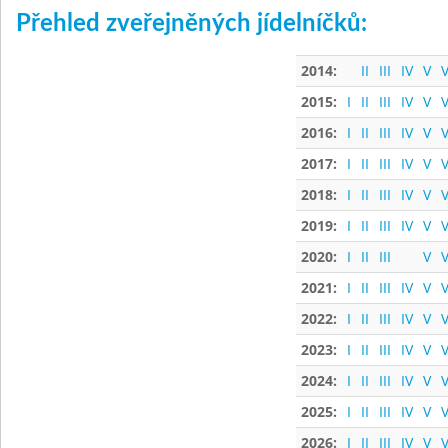
Přehled zveřejněných jídelníčků:
2014:
II
III
IV
V
V
2015:
I
II
III
IV
V
V
2016:
I
II
III
IV
V
V
2017:
I
II
III
IV
V
V
2018:
I
II
III
IV
V
V
2019:
I
II
III
IV
V
V
2020:
I
II
III
V
V
2021:
I
II
III
IV
V
V
2022:
I
II
III
IV
V
V
2023:
I
II
III
IV
V
V
2024:
I
II
III
IV
V
V
2025:
I
II
III
IV
V
V
2026:
I
II
III
IV
V
V