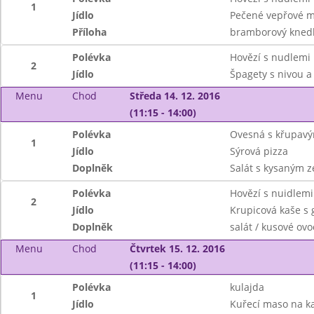
1
Jídlo
Pečené vepřové m
Příloha
bramborový knedl
Polévka
Hovězí s nudlemi
2
Jídlo
Špagety s nivou a
Menu
Chod
Středa 14. 12. 2016
(11:15 - 14:00)
Polévka
Ovesná s křupav
1
Jídlo
Sýrová pizza
Doplněk
Salát s kysaným z
Polévka
Hovězí s nuidlemi
2
Jídlo
Krupicová kaše s
Doplněk
salát / kusové ovo
Menu
Chod
Čtvrtek 15. 12. 2016
(11:15 - 14:00)
Polévka
kulajda
1
Jídlo
Kuřecí maso na ka