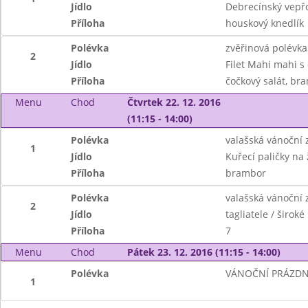
Jídlo
Debrecínský vepř
Příloha
houskový knedlík
Polévka
zvěřinová polévka
2
Jídlo
Filet Mahi mahi 
Příloha
čočkový salát, br
Menu
Chod
Čtvrtek 22. 12. 2016
(11:15 - 14:00)
Polévka
valašská vánoční 
1
Jídlo
Kuřecí paličky n
Příloha
brambor
Polévka
valašská vánoční 
2
Jídlo
tagliatele / širok
Příloha
7
Menu
Chod
Pátek 23. 12. 2016 (11:15 - 14:00)
Polévka
VÁNOČNÍ PRÁZDN
1