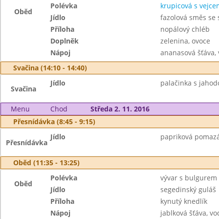
Polévka
krupicová s vejce
Oběd
Jídlo
fazolová směs se
Příloha
nopálový chléb
Doplněk
zelenina, ovoce
Nápoj
ananasová šťáva,
Svačina (14:10 - 14:40)
Jídlo
palačinka s jaho
Svačina
Menu
Chod
Středa 2. 11. 2016
Přesnídávka (8:45 - 9:15)
Jídlo
papriková pomazán
Přesnídávka
Oběd (11:35 - 13:25)
Polévka
vývar s bulgurem
Oběd
Jídlo
segedinský guláš
Příloha
kynutý knedlík
Nápoj
jablková šťáva, vo