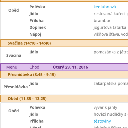
Polévka
kedlubnová
Oběd
Jídlo
restovaná kuřecí 
Příloha
brambor
Doplněk
jogurtová tatarka
Nápoj
višňová šťáva, vo
Svačina (14:10 - 14:40)
Jídlo
pomazánka z játrov
Svačina
Menu
Chod
Úterý 29. 11. 2016
Přesnídávka (8:45 - 9:15)
Jídlo
zakarpatská pomaz
Přesnídávka
Oběd (11:35 - 13:25)
Polévka
vývar s jáhly
Oběd
Jídlo
hovězí nudličky 
Příloha
těstoviny
Nápoj
jablečná šťáva, v