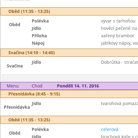
Oběd (11:35 - 13:25)
Polévka
vývar s tarhoňou
Oběd
Jídlo
hovězí pečeně na
Příloha
vařený brambor
Nápoj
jablkový nápoj, v
Svačina (14:10 - 14:40)
Jídlo
Dobrůtka - stračat
Svačina
Menu
Chod
Pondělí 14. 11. 2016
Přesnídávka (8:45 - 9:15)
Jídlo
tvarohová pomazán
Přesnídávka
Oběd (11:35 - 13:25)
Polévka
celerová
Oběd
Jídlo
hrachová kaše s c