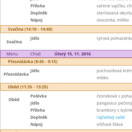
Příloha
vařené vajíčko, ch
Doplněk
sterilovaná okurk
Nápoj
ovocenka, mléko
Svačina (14:10 - 14:40)
Jídlo
sýrová pomazánka s
Svačina
Menu
Chod
Úterý 15. 11. 2016
Přesnídávka (8:45 - 9:15)
Jídlo
pochoutková krém
Přesnídávka
mléko
Oběd (11:35 - 13:25)
Polévka
česneková s poha
Oběd
Jídlo
pangasius pečený
Příloha
brambory s byli
Doplněk
rajčatový salát
Nápoj
višňová šťáva