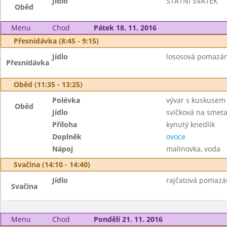
Jídlo
STÁTNÍ SVÁTEK
Oběd
Menu
Chod
Pátek 18. 11. 2016
Přesnídávka (8:45 - 9:15)
Jídlo
lososová pomazánka
Přesnídávka
Oběd (11:35 - 13:25)
Polévka
vývar s kuskusem
Oběd
Jídlo
svíčková na smet
Příloha
kynutý knedlík
Doplněk
ovoce
Nápoj
malinovka, voda
Svačina (14:10 - 14:40)
Jídlo
rajčatová pomazánk
Svačina
Menu
Chod
Pondělí 21. 11. 2016