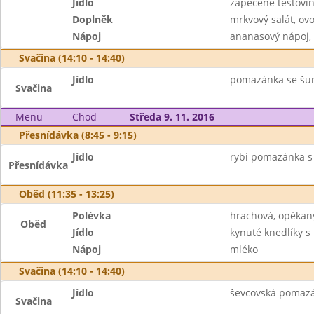
Jídlo
zapečené těstovi
Doplněk
mrkvový salát, ov
Nápoj
ananasový nápoj,
Svačina (14:10 - 14:40)
Jídlo
pomazánka se šunk
Svačina
Menu
Chod
Středa 9. 11. 2016
Přesnídávka (8:45 - 9:15)
Jídlo
rybí pomazánka s 
Přesnídávka
Oběd (11:35 - 13:25)
Polévka
hrachová, opékan
Oběd
Jídlo
kynuté knedlíky 
Nápoj
mléko
Svačina (14:10 - 14:40)
Jídlo
ševcovská pomazán
Svačina