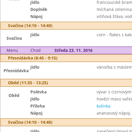
Jídlo
francouzské bra
Doplněk
míchaná zelenina
Nápoj
višňová šťáva, vo
Svačina (14:10 - 14:40)
Jídlo
corn - flakes s ka
Svačina
Menu
Chod
Středa 23. 11. 2016
Přesnídávka (8:45 - 9:15)
Jídlo
vánočka s máslem
Přesnídávka
Oběd (11:35 - 13:25)
Polévka
vývar s cizrnovým
Oběd
Jídlo
hovězí maso vaře
Příloha
kolínka
Nápoj
ananasový nápoj,
Svačina (14:10 - 14:40)
Jídlo
zapečený tmavý to