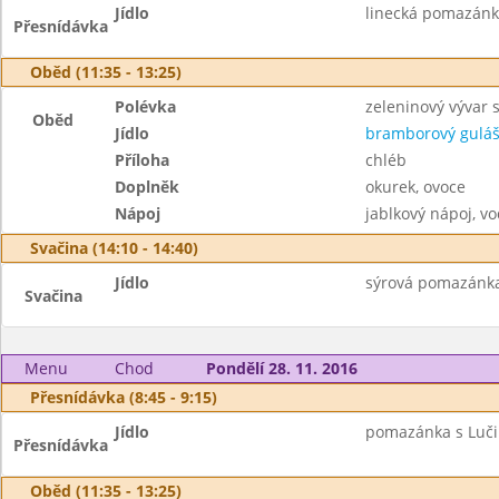
Jídlo
linecká pomazánka
Přesnídávka
Oběd (11:35 - 13:25)
Polévka
zeleninový vývar 
Oběd
Jídlo
bramborový gulá
Příloha
chléb
Doplněk
okurek, ovoce
Nápoj
jablkový nápoj, v
Svačina (14:10 - 14:40)
Jídlo
sýrová pomazánka s
Svačina
Menu
Chod
Pondělí 28. 11. 2016
Přesnídávka (8:45 - 9:15)
Jídlo
pomazánka s Luči
Přesnídávka
Oběd (11:35 - 13:25)