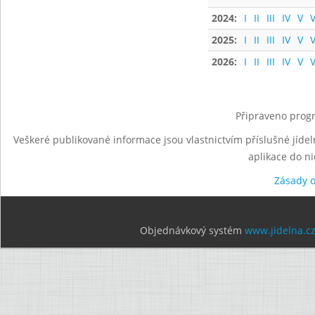
2024:
I
II
III
IV
V
V
2025:
I
II
III
IV
V
V
2026:
I
II
III
IV
V
V
Připraveno progr
Veškeré publikované informace jsou vlastnictvím příslušné jídel
aplikace do n
Zásady 
Objednávkový systém
www.jidelna.c