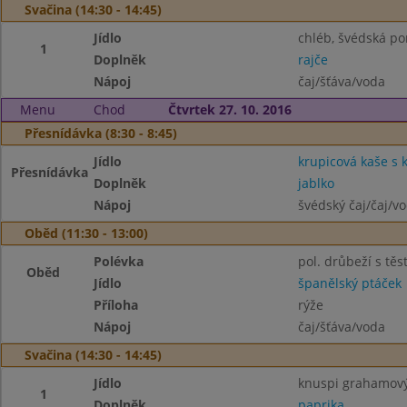
Svačina (14:30 - 14:45)
Jídlo
chléb, švédská p
1
Doplněk
rajče
Nápoj
čaj/šťáva/voda
Menu
Chod
Čtvrtek 27. 10. 2016
Přesnídávka (8:30 - 8:45)
Jídlo
krupicová kaše s
Přesnídávka
Doplněk
jablko
Nápoj
švédský čaj/čaj/v
Oběd (11:30 - 13:00)
Polévka
pol. drůbeží s tě
Oběd
Jídlo
španělský ptáček
Příloha
rýže
Nápoj
čaj/šťáva/voda
Svačina (14:30 - 14:45)
Jídlo
knuspi grahamový
1
Doplněk
paprika