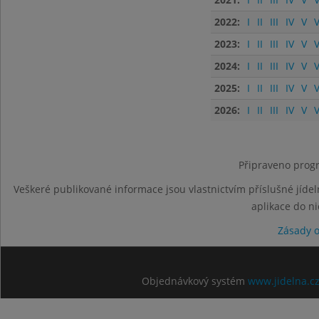
2022:
I
II
III
IV
V
V
2023:
I
II
III
IV
V
V
2024:
I
II
III
IV
V
V
2025:
I
II
III
IV
V
V
2026:
I
II
III
IV
V
V
Připraveno progr
Veškeré publikované informace jsou vlastnictvím příslušné jídel
aplikace do n
Zásady 
Objednávkový systém
www.jidelna.c