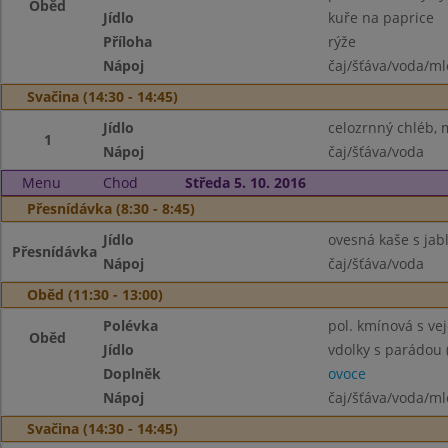
Oběd
Jídlo
kuře na paprice
Příloha
rýže
Nápoj
čaj/šťáva/voda/ml
Svačina (14:30 - 14:45)
Jídlo
celozrnný chléb,
1
Nápoj
čaj/šťáva/voda
Menu
Chod
Středa 5. 10. 2016
Přesnídávka (8:30 - 8:45)
Jídlo
ovesná kaše s jab
Přesnídávka
Nápoj
čaj/šťáva/voda
Oběd (11:30 - 13:00)
Polévka
pol. kmínová s vej
Oběd
Jídlo
vdolky s parádou 
Doplněk
ovoce
Nápoj
čaj/šťáva/voda/m
Svačina (14:30 - 14:45)