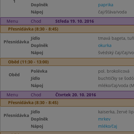
1
Doplněk
paprika
Nápoj
čaj/šťáva/voda
Menu
Chod
Středa 19. 10. 2016
Přesnídávka (8:30 - 8:45)
Jídlo
tmavá bageta, tu
Přesnídávka
Doplněk
okurka
Nápoj
švédský čaj/čaj/v
Oběd (11:30 - 13:00)
Polévka
pol. brokolicová
Oběd
Jídlo
buchtičky se šodó
Nápoj
mléko/čaj/voda (M
Menu
Chod
Čtvrtek 20. 10. 2016
Přesnídávka (8:30 - 8:45)
Jídlo
kaiserka, žervé li
Přesnídávka
Doplněk
mrkev
Nápoj
mléko/čaj