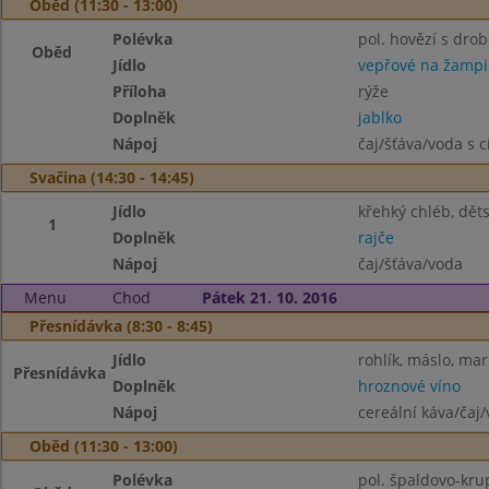
Oběd (11:30 - 13:00)
Polévka
pol. hovězí s dro
Oběd
Jídlo
vepřové na žamp
Příloha
rýže
Doplněk
jablko
Nápoj
čaj/šťáva/voda s 
Svačina (14:30 - 14:45)
Jídlo
křehký chléb, dět
1
Doplněk
rajče
Nápoj
čaj/šťáva/voda
Menu
Chod
Pátek 21. 10. 2016
Přesnídávka (8:30 - 8:45)
Jídlo
rohlík, máslo, ma
Přesnídávka
Doplněk
hroznové víno
Nápoj
cereální káva/čaj
Oběd (11:30 - 13:00)
Polévka
pol. špaldovo-krup