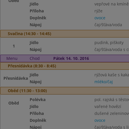
Oběd
Jídlo
vepřové na kmíně
Příloha
rýže
Doplněk
ovoce
Nápoj
čaj/šťáva/voda
Svačina (14:30 - 14:45)
Jídlo
pudink, piškoty
1
Nápoj
čaj/šťáva/voda s 
Menu
Chod
Pátek 14. 10. 2016
Přesnídávka (8:30 - 8:45)
Jídlo
rýžová kaše s ka
Přesnídávka
Nápoj
mléko/čaj
Oběd (11:30 - 13:00)
Polévka
pol. rajská s těst
Oběd
Jídlo
vařené hovězí
Příloha
dušené zeleninové
Doplněk
ovoce
Nápoj
čaj/šťáva/voda s 