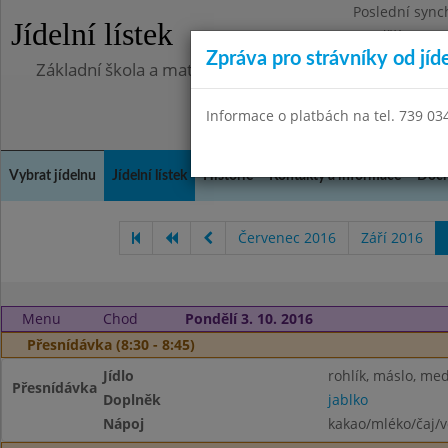
Poslední sync
Jídelní lístek
Pondělí 13.7.2
Zpráva pro strávníky od jíd
Základní škola a mateřská škola Chlumín, okres Měln
Informace o platbách na tel. 739 03
Vybrat jídelnu
Jídelní lístek
Historie
Kontakty a informace
Doch
Červenec 2016
Září 2016
Menu
Chod
Pondělí 3. 10. 2016
Přesnídávka (8:30 - 8:45)
Jídlo
rohlík, máslo, me
Přesnídávka
Doplněk
jablko
Nápoj
kakao/mléko/čaj/