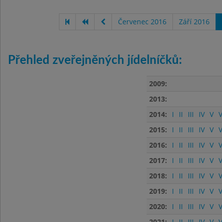
Červenec 2016
Září 2016
Přehled zveřejněných jídelníčků:
2009:
2013:
2014:
I
II
III
IV
V
V
2015:
I
II
III
IV
V
V
2016:
I
II
III
IV
V
V
2017:
I
II
III
IV
V
V
2018:
I
II
III
IV
V
V
2019:
I
II
III
IV
V
V
2020:
I
II
III
IV
V
V
2021:
I
II
III
IV
V
V