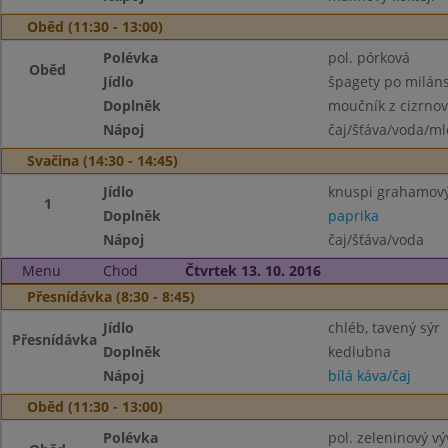
Oběd (11:30 - 13:00)
Polévka
pol. pórková
Oběd
Jídlo
špagety po milán
Doplněk
moučník z cizrno
Nápoj
čaj/šťáva/voda/ml
Svačina (14:30 - 14:45)
Jídlo
knuspi grahamový
1
Doplněk
paprika
Nápoj
čaj/šťáva/voda
Menu
Chod
Čtvrtek 13. 10. 2016
Přesnídávka (8:30 - 8:45)
Jídlo
chléb, tavený sýr
Přesnídávka
Doplněk
kedlubna
Nápoj
bílá káva/čaj
Oběd (11:30 - 13:00)
Polévka
pol. zeleninový v