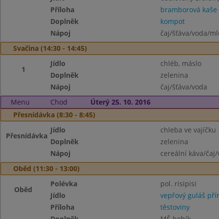
Příloha
bramborová kaše
Doplněk
kompot
Nápoj
čaj/šťáva/voda/ml
Svačina (14:30 - 14:45)
Jídlo
chléb, máslo
1
Doplněk
zelenina
Nápoj
čaj/šťáva/voda
Menu
Chod
Úterý 25. 10. 2016
Přesnídávka (8:30 - 8:45)
Jídlo
chleba ve vajíčku
Přesnídávka
Doplněk
zelenina
Nápoj
cereální káva/čaj
Oběd (11:30 - 13:00)
Polévka
pol. risipisi
Oběd
Jídlo
vepřový guláš pří
Příloha
těstoviny
Doplněk
MŠ bobík