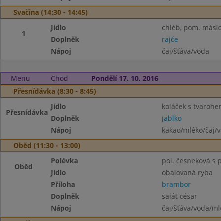
Svačina (14:30 - 14:45)
Jídlo
chléb, pom. másl
1
Doplněk
rajče
Nápoj
čaj/šťáva/voda
Menu
Chod
Pondělí 17. 10. 2016
Přesnídávka (8:30 - 8:45)
Jídlo
koláček s tvaroh
Přesnídávka
Doplněk
jablko
Nápoj
kakao/mléko/čaj/
Oběd (11:30 - 13:00)
Polévka
pol. česneková s
Oběd
Jídlo
obalovaná ryba
Příloha
brambor
Doplněk
salát césar
Nápoj
čaj/šťáva/voda/ml