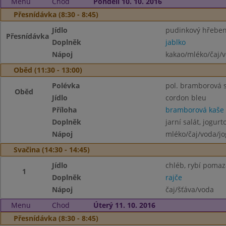
Menu
Chod
Pondělí 10. 10. 2016
Přesnídávka (8:30 - 8:45)
Jídlo
pudinkový hřebe
Přesnídávka
Doplněk
jablko
Nápoj
kakao/mléko/čaj/
Oběd (11:30 - 13:00)
Polévka
pol. bramborová 
Oběd
Jídlo
cordon bleu
Příloha
bramborová kaše
Doplněk
jarní salát, jogur
Nápoj
mléko/čaj/voda/jo
Svačina (14:30 - 14:45)
Jídlo
chléb, rybí poma
1
Doplněk
rajče
Nápoj
čaj/šťáva/voda
Menu
Chod
Úterý 11. 10. 2016
Přesnídávka (8:30 - 8:45)