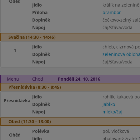
Oběd
Jídlo
králík na zelenině
Příloha
brambor
Doplněk
čočkovo-zelný sal
Nápoj
čaj/šťáva/voda
Svačina (14:30 - 14:45)
Jídlo
chléb, cizrnová 
1
Doplněk
zeleninová obloh
Nápoj
čaj/šťáva/voda
Menu
Chod
Pondělí 24. 10. 2016
Přesnídávka (8:30 - 8:45)
Jídlo
rohlík, kakaová p
Přesnídávka
Doplněk
jablko
Nápoj
mléko/čaj
Oběd (11:30 - 13:00)
Polévka
pol. vločková
Oběd
Jídlo
obalovaný žralok 