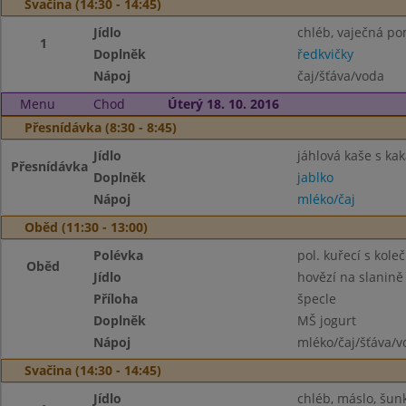
Svačina (14:30 - 14:45)
Jídlo
chléb, vaječná p
1
Doplněk
ředkvičky
Nápoj
čaj/šťáva/voda
Menu
Chod
Úterý 18. 10. 2016
Přesnídávka (8:30 - 8:45)
Jídlo
jáhlová kaše s k
Přesnídávka
Doplněk
jablko
Nápoj
mléko/čaj
Oběd (11:30 - 13:00)
Polévka
pol. kuřecí s koleč
Oběd
Jídlo
hovězí na slanině
Příloha
špecle
Doplněk
MŠ jogurt
Nápoj
mléko/čaj/šťáva/v
Svačina (14:30 - 14:45)
Jídlo
chléb, máslo, šun