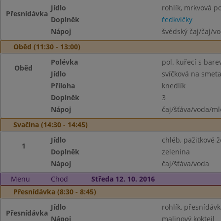
Jídlo
rohlík, mrkvová 
Přesnídávka
Doplněk
ředkvičky
Nápoj
švédský čaj/čaj/v
Oběd (11:30 - 13:00)
Polévka
pol. kuřecí s bar
Oběd
Jídlo
svíčková na smet
Příloha
knedlík
Doplněk
3
Nápoj
čaj/šťáva/voda/ml
Svačina (14:30 - 14:45)
Jídlo
chléb, pažitkové ž
1
Doplněk
zelenina
Nápoj
čaj/šťáva/voda
Menu
Chod
Středa 12. 10. 2016
Přesnídávka (8:30 - 8:45)
Jídlo
rohlík, přesnídávk
Přesnídávka
Nápoj
malinový koktejl