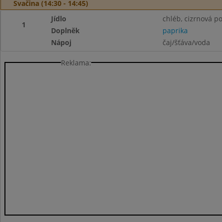
Svačina (14:30 - 14:45)
Jídlo
chléb, cizrnová 
1
Doplněk
paprika
Nápoj
čaj/šťáva/voda
Reklama: