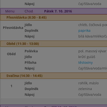
Nápoj
čaj/šťáva/voda
Menu
Chod
Pátek 7. 10. 2016
Přesnídávka (8:30 - 8:45)
Jídlo
chléb, čočková p
Přesnídávka
Doplněk
paprika
Nápoj
bílá káva/mléko/č
Oběd (11:30 - 13:00)
Polévka
pol. masový vývar
Oběd
Jídlo
krůtí guláš
Příloha
těstoviny
Nápoj
čaj/šťáva/voda/ml
Svačina (14:30 - 14:45)
Jídlo
rohlík, máslo
1
Doplněk
zelenina
Nápoj
čaj/šťáva/voda