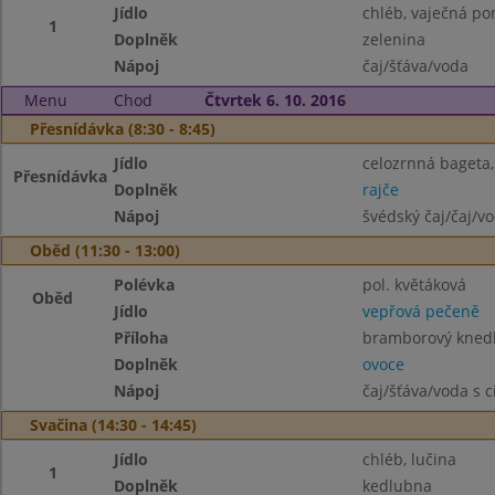
Jídlo
chléb, vaječná p
1
Doplněk
zelenina
Nápoj
čaj/šťáva/voda
Menu
Chod
Čtvrtek 6. 10. 2016
Přesnídávka (8:30 - 8:45)
Jídlo
celozrnná bageta
Přesnídávka
Doplněk
rajče
Nápoj
švédský čaj/čaj/v
Oběd (11:30 - 13:00)
Polévka
pol. květáková
Oběd
Jídlo
vepřová pečeně
Příloha
bramborový knedl
Doplněk
ovoce
Nápoj
čaj/šťáva/voda s 
Svačina (14:30 - 14:45)
Jídlo
chléb, lučina
1
Doplněk
kedlubna