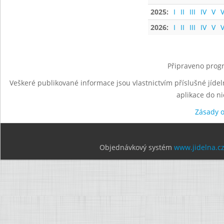
2025:
I
II
III
IV
V
V
2026:
I
II
III
IV
V
V
Připraveno progr
Veškeré publikované informace jsou vlastnictvím příslušné jídel
aplikace do n
Zásady 
Objednávkový systém
www.jidelna.c