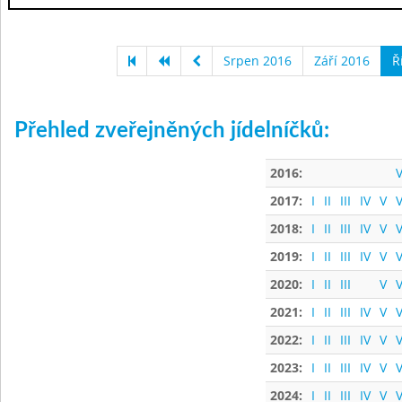
Srpen 2016
Září 2016
Ř
Přehled zveřejněných jídelníčků:
2016:
V
2017:
I
II
III
IV
V
V
2018:
I
II
III
IV
V
V
2019:
I
II
III
IV
V
V
2020:
I
II
III
V
V
2021:
I
II
III
IV
V
V
2022:
I
II
III
IV
V
V
2023:
I
II
III
IV
V
V
2024:
I
II
III
IV
V
V