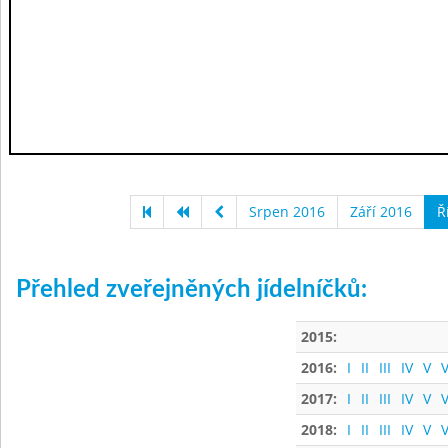
Srpen 2016
Září 2016
Ř
Přehled zveřejněných jídelníčků:
2015:
2016:
I
II
III
IV
V
V
2017:
I
II
III
IV
V
V
2018:
I
II
III
IV
V
V