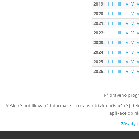
2019:
I
II
III
IV
V
V
2020:
I
II
III
V
V
2021:
I
II
III
IV
V
V
2022:
III
IV
V
V
2023:
I
II
III
IV
V
V
2024:
I
II
III
IV
V
V
2025:
I
II
III
IV
V
V
2026:
I
II
III
IV
V
V
Připraveno progr
Veškeré publikované informace jsou vlastnictvím příslušné jídel
aplikace do n
Zásady 