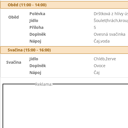
Oběd (11:00 - 14:00)
Polévka
Drštková z hlívy ú
Oběd
Jídlo
Šoulet(hrách,krou
Příloha
5
Doplněk
Ovesná svačinka
Nápoj
Čaj,voda
Svačina (15:00 - 16:00)
Jídlo
Chléb,žerve
Svačina
Doplněk
Ovoce
Nápoj
Čaj
Reklama: