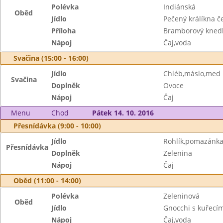
Polévka
Indiánská
Oběd
Jídlo
Pečený králíkna č
Příloha
Bramborový knedl
Nápoj
Čaj,voda
Svačina (15:00 - 16:00)
Jídlo
Chléb,máslo,med
Svačina
Doplněk
Ovoce
Nápoj
Čaj
Menu
Chod
Pátek 14. 10. 2016
Přesnídávka (9:00 - 10:00)
Jídlo
Rohlík,pomazánka
Přesnídávka
Doplněk
Zelenina
Nápoj
Čaj
Oběd (11:00 - 14:00)
Polévka
Zeleninová
Oběd
Jídlo
Gnocchi s kuřec
Nápoj
Čaj,voda