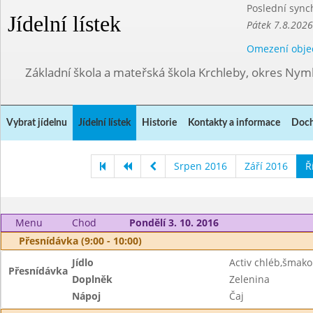
Poslední sync
Jídelní lístek
Pátek 7.8.2026
Omezení obje
Základní škola a mateřská škola Krchleby, okres Ny
Vybrat jídelnu
Jídelní lístek
Historie
Kontakty a informace
Doch
Srpen 2016
Září 2016
Ř
Menu
Chod
Pondělí 3. 10. 2016
Přesnídávka (9:00 - 10:00)
Jídlo
Activ chléb,šma
Přesnídávka
Doplněk
Zelenina
Nápoj
Čaj