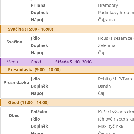
Příloha
Brambory
Doplněk
Pudinkový hřebe
Nápoj
Čaj,voda
Svačina (15:00 - 16:00)
Jídlo
Houska sezam,ze
Svačina
Doplněk
Zelenina
Nápoj
Čaj
Menu
Chod
Středa 5. 10. 2016
Přesnídávka (9:00 - 10:00)
Jídlo
Rohlík,(MLP-Tvaro
Přesnídávka
Doplněk
Banán
Nápoj
Čaj
Oběd (11:00 - 14:00)
Polévka
Kuřecí vývar s d
Oběd
Jídlo
Jáhlové rizoto s 
Doplněk
Maxi tyčinka
Nápoj
Čaj,voda