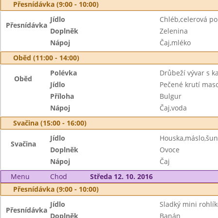
Přesnídávka (9:00 - 10:00)
Jídlo
Chléb,celerová p
Přesnídávka
Doplněk
Zelenina
Nápoj
Čaj,mléko
Oběd (11:00 - 14:00)
Polévka
Drůbeží vývar s 
Oběd
Jídlo
Pečené krutí mas
Příloha
Bulgur
Nápoj
Čaj,voda
Svačina (15:00 - 16:00)
Jídlo
Houska,máslo,šun
Svačina
Doplněk
Ovoce
Nápoj
Čaj
Menu
Chod
Středa 12. 10. 2016
Přesnídávka (9:00 - 10:00)
Jídlo
Sladký mini rohlík
Přesnídávka
Doplněk
Banán