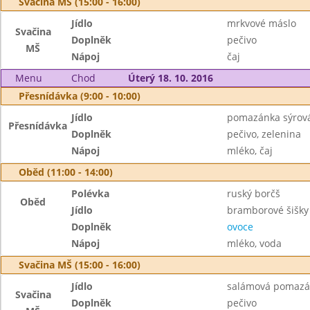
Svačina MŠ (15:00 - 16:00)
Jídlo
mrkvové máslo
Svačina
Doplněk
pečivo
MŠ
Nápoj
čaj
Menu
Chod
Úterý 18. 10. 2016
Přesnídávka (9:00 - 10:00)
Jídlo
pomazánka sýrová
Přesnídávka
Doplněk
pečivo, zelenina
Nápoj
mléko, čaj
Oběd (11:00 - 14:00)
Polévka
ruský borčš
Oběd
Jídlo
bramborové šišky
Doplněk
ovoce
Nápoj
mléko, voda
Svačina MŠ (15:00 - 16:00)
Jídlo
salámová pomazá
Svačina
Doplněk
pečivo