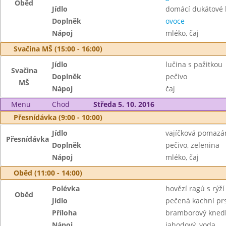
Oběd
Jídlo
domácí dukátové 
Doplněk
ovoce
Nápoj
mléko, čaj
Svačina MŠ (15:00 - 16:00)
Jídlo
lučina s pažitkou
Svačina
Doplněk
pečivo
MŠ
Nápoj
čaj
Menu
Chod
Středa 5. 10. 2016
Přesnídávka (9:00 - 10:00)
Jídlo
vajíčková pomazá
Přesnídávka
Doplněk
pečivo, zelenina
Nápoj
mléko, čaj
Oběd (11:00 - 14:00)
Polévka
hovězí ragú s rýží
Oběd
Jídlo
pečená kachní pr
Příloha
bramborový knedlí
Nápoj
jahodový, voda