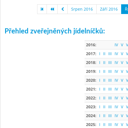
Srpen 2016
Září 2016
Ř
Přehled zveřejněných jídelníčků:
2016:
IV
V
V
2017:
I
II
III
IV
V
V
2018:
I
II
III
IV
V
V
2019:
I
II
III
IV
V
V
2020:
I
II
III
IV
V
V
2021:
I
II
III
IV
V
V
2022:
I
II
III
IV
V
V
2023:
I
II
III
IV
V
V
2024:
I
II
III
IV
V
V
2025:
I
II
III
IV
V
V