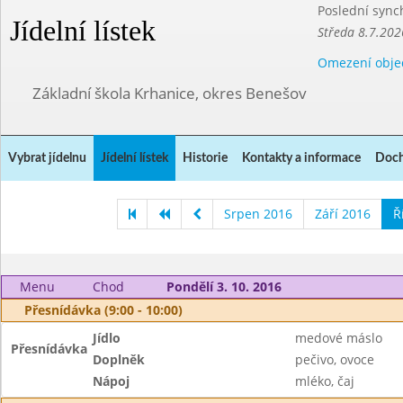
Poslední sync
Jídelní lístek
Středa 8.7.202
Omezení obje
Základní škola Krhanice, okres Benešov
Vybrat jídelnu
Jídelní lístek
Historie
Kontakty a informace
Doch
Srpen 2016
Září 2016
Ř
Menu
Chod
Pondělí 3. 10. 2016
Přesnídávka (9:00 - 10:00)
Jídlo
medové máslo
Přesnídávka
Doplněk
pečivo, ovoce
Nápoj
mléko, čaj