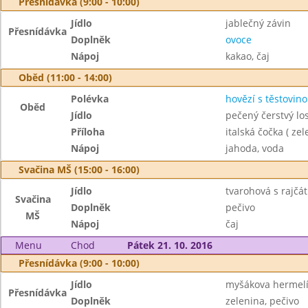
Přesnídávka (9:00 - 10:00)
Jídlo
jablečný závin
Přesnídávka
Doplněk
ovoce
Nápoj
kakao, čaj
Oběd (11:00 - 14:00)
Polévka
hovězí s těstovin
Oběd
Jídlo
pečený čerstvý lo
Příloha
italská čočka ( zel
Nápoj
jahoda, voda
Svačina MŠ (15:00 - 16:00)
Jídlo
tvarohová s rajčá
Svačina
Doplněk
pečivo
MŠ
Nápoj
čaj
Menu
Chod
Pátek 21. 10. 2016
Přesnídávka (9:00 - 10:00)
Jídlo
myšákova hermel
Přesnídávka
Doplněk
zelenina, pečivo