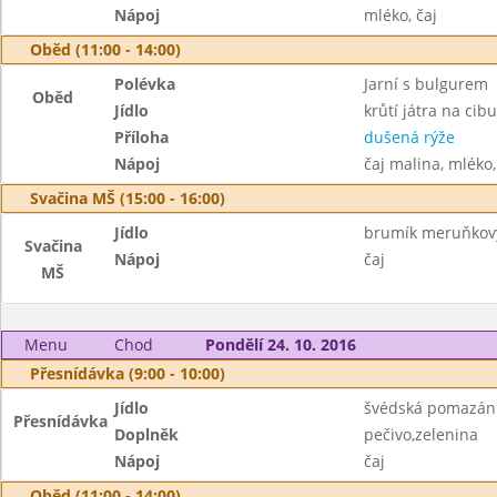
Nápoj
mléko, čaj
Oběd (11:00 - 14:00)
Polévka
Jarní s bulgurem
Oběd
Jídlo
krůtí játra na cibu
Příloha
dušená rýže
Nápoj
čaj malina, mléko
Svačina MŠ (15:00 - 16:00)
Jídlo
brumík meruňkov
Svačina
Nápoj
čaj
MŠ
Menu
Chod
Pondělí 24. 10. 2016
Přesnídávka (9:00 - 10:00)
Jídlo
švédská pomazán
Přesnídávka
Doplněk
pečivo,zelenina
Nápoj
čaj
Oběd (11:00 - 14:00)