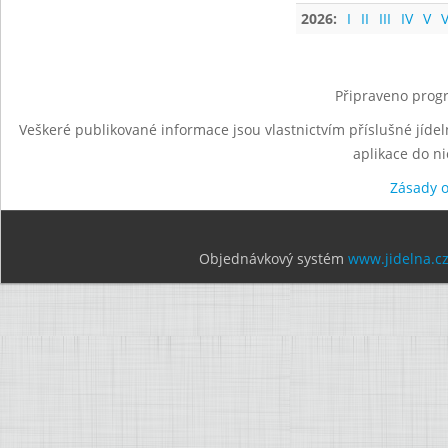
2026:
I
II
III
IV
V
V
Připraveno progr
Veškeré publikované informace jsou vlastnictvím příslušné jídel
aplikace do n
Zásady 
Objednávkový systém
www.jidelna.c