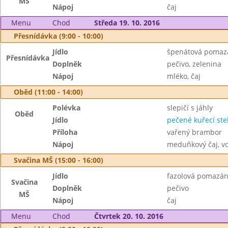
MŠ
Nápoj
čaj
Menu
Chod
Středa 19. 10. 2016
Přesnídávka (9:00 - 10:00)
Jídlo
špenátová pomaz
Přesnídávka
Doplněk
pečivo, zelenina
Nápoj
mléko, čaj
Oběd (11:00 - 14:00)
Polévka
slepičí s jáhly
Oběd
Jídlo
pečené kuřecí st
Příloha
vařený brambor
Nápoj
meduňkový čaj, v
Svačina MŠ (15:00 - 16:00)
Jídlo
fazolová pomazá
Svačina
Doplněk
pečivo
MŠ
Nápoj
čaj
Menu
Chod
Čtvrtek 20. 10. 2016