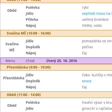
Polévka
rybí
Oběd
Jídlo
vepřové maso na
Příloha
vařený brambor
Nápoj
mléko, voda
Svačina MŠ (15:00 - 16:00)
Jídlo
pomazánka ze str
Svačina
Doplněk
pečivo
MŠ
Nápoj
čaj
Menu
Chod
Úterý 25. 10. 2016
Přesnídávka (9:00 - 10:00)
Jídlo
čoko- kuličky s m
Přesnídávka
Doplněk
ovoce
Nápoj
čaj
Oběd (11:00 - 14:00)
Polévka
hovězí vývar s kr
Oběd
Jídlo
gnocchi s rajčat