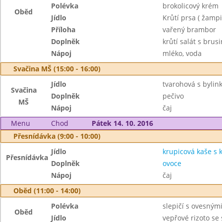
Polévka
brokolicový krém
Oběd
Jídlo
Krůtí prsa ( žampi
Příloha
vařený brambor
Doplněk
krůtí salát s bru
Nápoj
mléko, voda
Svačina MŠ (15:00 - 16:00)
Jídlo
tvarohová s bylin
Svačina
Doplněk
pečivo
MŠ
Nápoj
čaj
Menu
Chod
Pátek 14. 10. 2016
Přesnídávka (9:00 - 10:00)
Jídlo
krupicová kaše s
Přesnídávka
Doplněk
ovoce
Nápoj
čaj
Oběd (11:00 - 14:00)
Polévka
slepičí s ovesným
Oběd
Jídlo
vepřové rizoto se