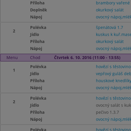
Příloha
brambory vařené
Doplněk
okurkový salát
Nápoj
ovocný nápoj,mlé
Polévka
špenátová 1.7
2
Jídlo
kuskus k kuř.mas
Příloha
okurkový salát
Nápoj
ovocný nápoj,mlé
Menu
Chod
Čtvrtek 6. 10. 2016 (11:00 - 13:55)
Polévka
hovězí s těstovino
1
Jídlo
vepřový guláš deb
Příloha
houskové knedlíky
Nápoj
ovocný nápoj,mlé
Polévka
hovězí s těstovino
2
Jídlo
ovocný salát s ku
Příloha
pečivo 1.3.7
Nápoj
ovocný nápoj,mlé
Polévka
hovězí s těstovino