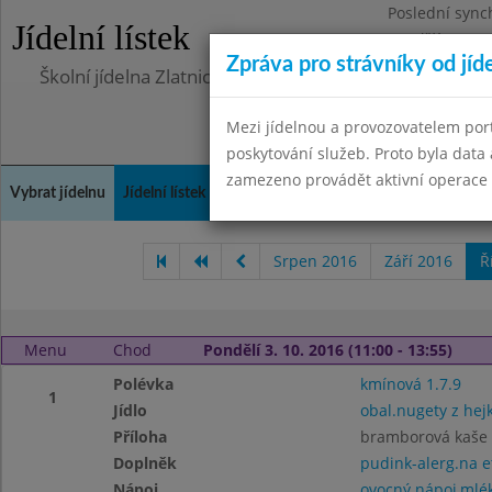
Poslední sync
Jídelní lístek
Pondělí 10.7.2
Zpráva pro strávníky od jíd
Školní jídelna Zlatnická
Mezi jídelnou a provozovatelem por
poskytování služeb. Proto byla dat
zamezeno provádět aktivní operace (
Vybrat jídelnu
Jídelní lístek
Historie
Kontakty a informace
Doch
Srpen 2016
Září 2016
Ř
Menu
Chod
Pondělí 3. 10. 2016 (11:00 - 13:55)
Polévka
kmínová 1.7.9
1
Jídlo
obal.nugety z hej
Příloha
bramborová kaše 
Doplněk
pudink-alerg.na e
Nápoj
ovocný nápoj,mlé