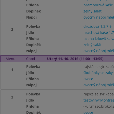
Příloha
bramborová kaše
Doplněk
zelný salát
Nápoj
ovocný nápoj,mlé
Polévka
drožďová 1.3.7.9
2
Jídlo
hrachová kaše 1.7
Příloha
uzená krkovička 
Doplněk
zelný salát
Nápoj
ovocný nápoj,mlé
Menu
Chod
Úterý 11. 10. 2016 (11:00 - 13:55)
Polévka
rajská se sýr.kapá
1
Jídlo
škubánky se zakys
Příloha
ovoce
Nápoj
ovocný nápoj,mlé
Polévka
rajská se sýr.kapá
2
Jídlo
těstoviny"Montrea
Příloha
(kuř.maso,brokol,
Doplněk
ovoce