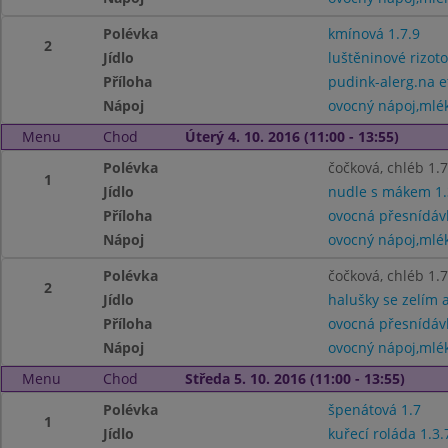
Polévka
kmínová 1.7.9
2
Jídlo
luštěninové rizoto
Příloha
pudink-alerg.na e
Nápoj
ovocný nápoj,mlé
Menu
Chod
Úterý 4. 10. 2016 (11:00 - 13:55)
Polévka
čočková, chléb 1.7
1
Jídlo
nudle s mákem 1.
Příloha
ovocná přesnídáv
Nápoj
ovocný nápoj,mlé
Polévka
čočková, chléb 1.7
2
Jídlo
halušky se zelím a
Příloha
ovocná přesnídáv
Nápoj
ovocný nápoj,mlé
Menu
Chod
Středa 5. 10. 2016 (11:00 - 13:55)
Polévka
špenátová 1.7
1
Jídlo
kuřecí roláda 1.3.