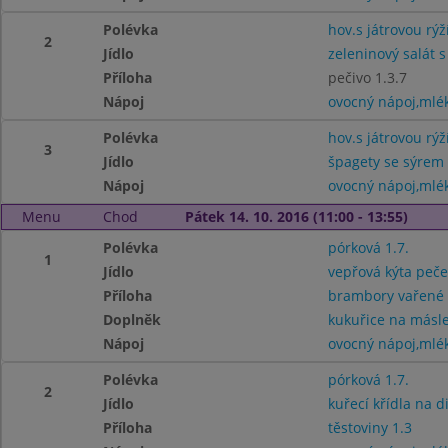
Polévka
hov.s játrovou rýží
2
Jídlo
zeleninový salát s
Příloha
pečivo 1.3.7
Nápoj
ovocný nápoj,mlé
Polévka
hov.s játrovou rýží
3
Jídlo
špagety se sýrem
Nápoj
ovocný nápoj,mlé
Menu
Chod
Pátek 14. 10. 2016 (11:00 - 13:55)
Polévka
pórková 1.7.
1
Jídlo
vepřová kýta peč
Příloha
brambory vařené
Doplněk
kukuřice na másle
Nápoj
ovocný nápoj,mlé
Polévka
pórková 1.7.
2
Jídlo
kuřecí křídla na d
Příloha
těstoviny 1.3