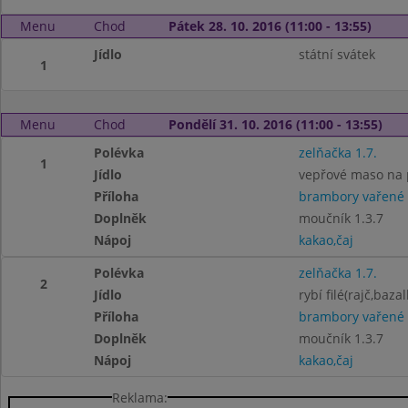
Menu
Chod
Pátek 28. 10. 2016 (11:00 - 13:55)
Jídlo
státní svátek
1
Menu
Chod
Pondělí 31. 10. 2016 (11:00 - 13:55)
Polévka
zelňačka 1.7.
1
Jídlo
vepřové maso na 
Příloha
brambory vařené
Doplněk
moučník 1.3.7
Nápoj
kakao,čaj
Polévka
zelňačka 1.7.
2
Jídlo
rybí filé(rajč,baza
Příloha
brambory vařené
Doplněk
moučník 1.3.7
Nápoj
kakao,čaj
Reklama: