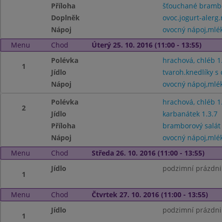
Příloha
šťouchané bramb
Doplněk
ovoc.jogurt-alerg.
Nápoj
ovocný nápoj,mlé
Menu
Chod
Úterý 25. 10. 2016 (11:00 - 13:55)
Polévka
hrachová, chléb 1
1
Jídlo
tvaroh.knedlíky s
Nápoj
ovocný nápoj,mlé
Polévka
hrachová, chléb 1
2
Jídlo
karbanátek 1.3.7
Příloha
bramborový salát 
Nápoj
ovocný nápoj,mlé
Menu
Chod
Středa 26. 10. 2016 (11:00 - 13:55)
Jídlo
podzimní prázdni
1
Menu
Chod
Čtvrtek 27. 10. 2016 (11:00 - 13:55)
Jídlo
podzimní prázdni
1