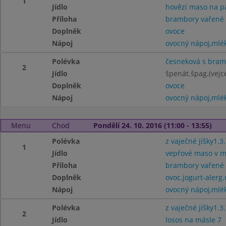
1
Jídlo
hovězí maso na p
Příloha
brambory vařené
Doplněk
ovoce
Nápoj
ovocný nápoj,mlé
Polévka
česneková s bra
2
Jídlo
špenát.špag.(vejc
Doplněk
ovoce
Nápoj
ovocný nápoj,mlé
Menu
Chod
Pondělí 24. 10. 2016 (11:00 - 13:55)
Polévka
z vaječné jíšky1.3.
1
Jídlo
vepřové maso v mr
Příloha
brambory vařené
Doplněk
ovoc.jogurt-alerg.
Nápoj
ovocný nápoj,mlé
Polévka
z vaječné jíšky1.3.
2
Jídlo
losos na másle 7