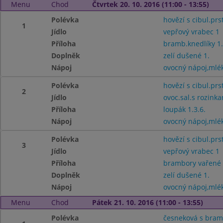
Menu
Chod
Čtvrtek 20. 10. 2016 (11:00 - 13:55)
Polévka
hovězí s cibul.prs
1
Jídlo
vepřový vrabec 1
Příloha
bramb.knedlíky 1.
Doplněk
zelí dušené 1.
Nápoj
ovocný nápoj,mlé
Polévka
hovězí s cibul.prs
2
Jídlo
ovoc.sal.s rozin
Příloha
loupák 1.3.6.
Nápoj
ovocný nápoj,mlé
Polévka
hovězí s cibul.prs
3
Jídlo
vepřový vrabec 1
Příloha
brambory vařené
Doplněk
zelí dušené 1.
Nápoj
ovocný nápoj,mlé
Menu
Chod
Pátek 21. 10. 2016 (11:00 - 13:55)
Polévka
česneková s bra