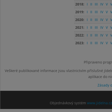
2018:
I
II
III
IV
V
V
2019:
I
II
III
IV
V
V
2020:
I
II
III
IV
V
V
2021:
I
II
III
IV
V
V
2022:
I
II
III
IV
V
V
2023:
I
II
III
IV
V
V
Připraveno progr
Veškeré publikované informace jsou vlastnictvím příslušné jídel
aplikace do n
Zásady 
Objednávkový systém
www.jidelna.c