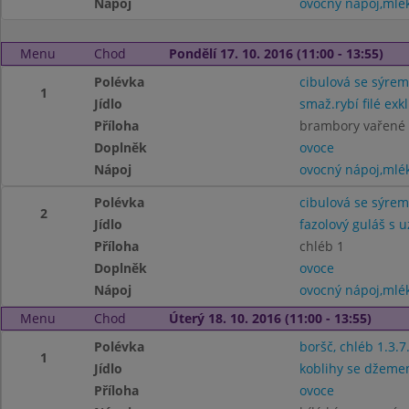
Nápoj
ovocný nápoj,mlé
Menu
Chod
Pondělí 17. 10. 2016 (11:00 - 13:55)
Polévka
cibulová se sýrem
1
Jídlo
smaž.rybí filé exkl
Příloha
brambory vařené 7
Doplněk
ovoce
Nápoj
ovocný nápoj,mlé
Polévka
cibulová se sýrem
2
Jídlo
fazolový guláš s 
Příloha
chléb 1
Doplněk
ovoce
Nápoj
ovocný nápoj,mlé
Menu
Chod
Úterý 18. 10. 2016 (11:00 - 13:55)
Polévka
boršč, chléb 1.3.7
1
Jídlo
koblihy se džeme
Příloha
ovoce