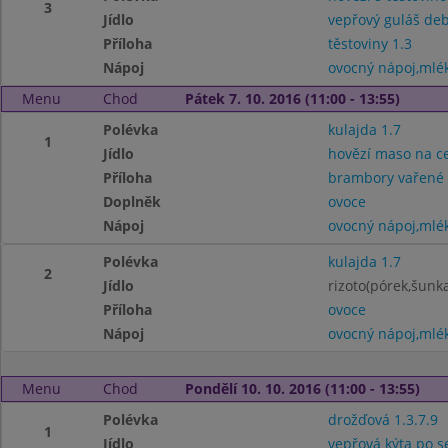
3
Jídlo
vepřový guláš deb
Příloha
těstoviny 1.3
Nápoj
ovocný nápoj,mlé
Menu
Chod
Pátek 7. 10. 2016 (11:00 - 13:55)
Polévka
kulajda 1.7
1
Jídlo
hovězí maso na ce
Příloha
brambory vařené
Doplněk
ovoce
Nápoj
ovocný nápoj,mlé
Polévka
kulajda 1.7
2
Jídlo
rizoto(pórek,šunka
Příloha
ovoce
Nápoj
ovocný nápoj,mlé
Menu
Chod
Pondělí 10. 10. 2016 (11:00 - 13:55)
Polévka
drožďová 1.3.7.9
1
Jídlo
vepřová kýta po s