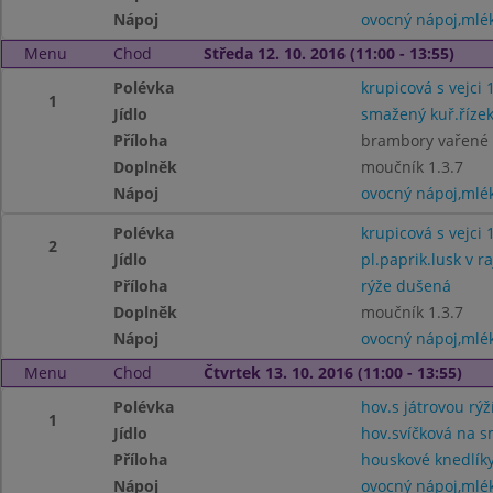
Nápoj
ovocný nápoj,mlé
Menu
Chod
Středa 12. 10. 2016 (11:00 - 13:55)
Polévka
krupicová s vejci 1
1
Jídlo
smažený kuř.řízek
Příloha
brambory vařené 
Doplněk
moučník 1.3.7
Nápoj
ovocný nápoj,mlé
Polévka
krupicová s vejci 1
2
Jídlo
pl.paprik.lusk v r
Příloha
rýže dušená
Doplněk
moučník 1.3.7
Nápoj
ovocný nápoj,mlé
Menu
Chod
Čtvrtek 13. 10. 2016 (11:00 - 13:55)
Polévka
hov.s játrovou rýží
1
Jídlo
hov.svíčková na s
Příloha
houskové knedlíky
Nápoj
ovocný nápoj,mlé