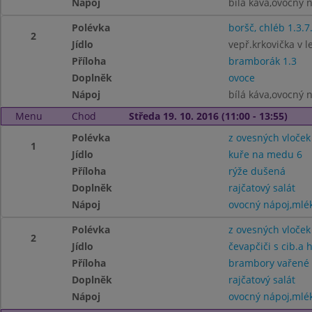
Nápoj
bílá káva,ovocný 
Polévka
boršč, chléb 1.3.7
2
Jídlo
vepř.krkovička v l
Příloha
bramborák 1.3
Doplněk
ovoce
Nápoj
bílá káva,ovocný 
Menu
Chod
Středa 19. 10. 2016 (11:00 - 13:55)
Polévka
z ovesných vloček
1
Jídlo
kuře na medu 6
Příloha
rýže dušená
Doplněk
rajčatový salát
Nápoj
ovocný nápoj,mlé
Polévka
z ovesných vloček
2
Jídlo
čevapčiči s cib.a 
Příloha
brambory vařené
Doplněk
rajčatový salát
Nápoj
ovocný nápoj,mlé