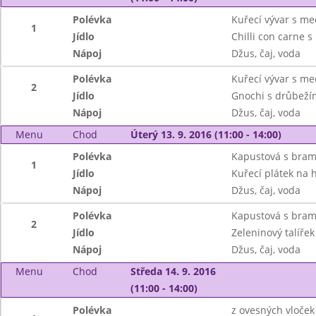
Polévka
Kuřecí vývar s med
1
Jídlo
Chilli con carne 
Nápoj
Džus, čaj, voda
Polévka
Kuřecí vývar s med
2
Jídlo
Gnochi s drůbeží
Nápoj
Džus, čaj, voda
Menu
Chod
Úterý 13. 9. 2016 (11:00 - 14:00)
Polévka
Kapustová s bra
1
Jídlo
Kuřecí plátek na h
Nápoj
Džus, čaj, voda
Polévka
Kapustová s bra
2
Jídlo
Zeleninový talířek
Nápoj
Džus, čaj, voda
Menu
Chod
Středa 14. 9. 2016
(11:00 - 14:00)
Polévka
z ovesných vloček