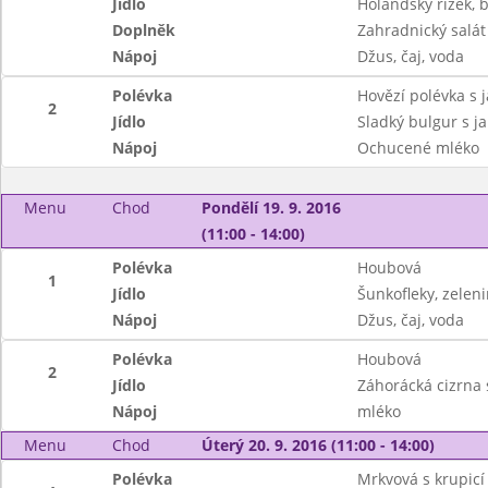
Jídlo
Holandský řízek,
Doplněk
Zahradnický salát
Nápoj
Džus, čaj, voda
Polévka
Hovězí polévka s 
2
Jídlo
Sladký bulgur s j
Nápoj
Ochucené mléko
Menu
Chod
Pondělí 19. 9. 2016
(11:00 - 14:00)
Polévka
Houbová
1
Jídlo
Šunkofleky, zeleni
Nápoj
Džus, čaj, voda
Polévka
Houbová
2
Jídlo
Záhorácká cizrna
Nápoj
mléko
Menu
Chod
Úterý 20. 9. 2016 (11:00 - 14:00)
Polévka
Mrkvová s krupicí