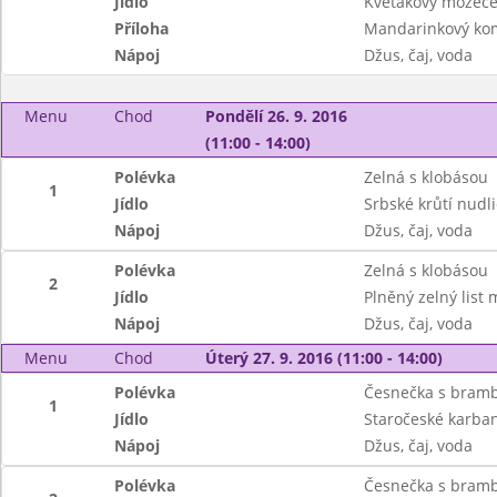
Jídlo
Květákový mozeče
Příloha
Mandarinkový ko
Nápoj
Džus, čaj, voda
Menu
Chod
Pondělí 26. 9. 2016
(11:00 - 14:00)
Polévka
Zelná s klobásou
1
Jídlo
Srbské krůtí nudli
Nápoj
Džus, čaj, voda
Polévka
Zelná s klobásou
2
Jídlo
Plněný zelný lis
Nápoj
Džus, čaj, voda
Menu
Chod
Úterý 27. 9. 2016 (11:00 - 14:00)
Polévka
Česnečka s bramb
1
Jídlo
Staročeské karban
Nápoj
Džus, čaj, voda
Polévka
Česnečka s bramb