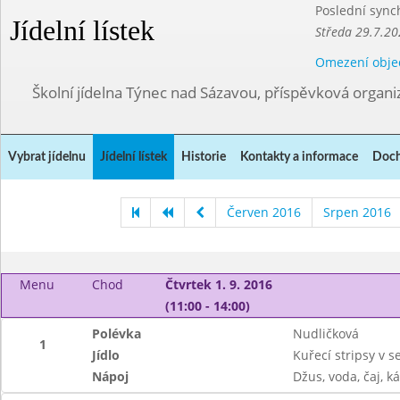
Poslední sync
Jídelní lístek
Středa 29.7.20
Omezení obje
Školní jídelna Týnec nad Sázavou, příspěvková organi
Vybrat jídelnu
Jídelní lístek
Historie
Kontakty a informace
Doch
Červen 2016
Srpen 2016
Menu
Chod
Čtvrtek 1. 9. 2016
(11:00 - 14:00)
Polévka
Nudličková
1
Jídlo
Kuřecí stripsy v 
Nápoj
Džus, voda, čaj, k