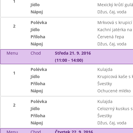
1
Jídlo
Mexický krůtí gulá
Nápoj
Džus, čaj, voda
Polévka
Mrkvová s krupicí
2
Jídlo
Kachní jatérka na
Příloha
Červená řepa
Nápoj
Džus, čaj, voda
Menu
Chod
Středa 21. 9. 2016
(11:00 - 14:00)
Polévka
Kulajda
1
Jídlo
Krupicová kaše s
Příloha
Švestky
Nápoj
Ochucené mléko
Polévka
Kulajda
2
Jídlo
Celozrný kuskus 
Příloha
Švestky
Nápoj
Džus, čaj, voda
Menu
Chod
Čtvrtek 22. 9. 2016