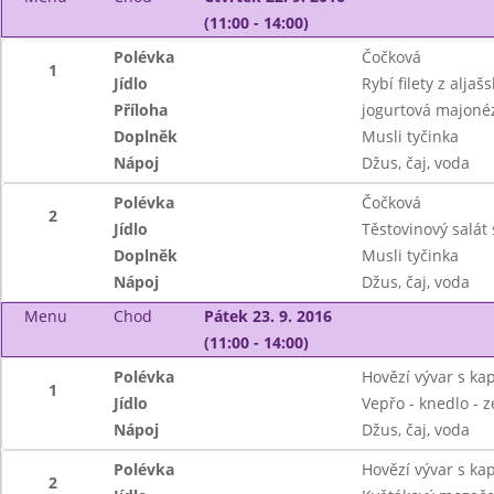
(11:00 - 14:00)
Polévka
Čočková
1
Jídlo
Rybí filety z alja
Příloha
jogurtová majoné
Doplněk
Musli tyčinka
Nápoj
Džus, čaj, voda
Polévka
Čočková
2
Jídlo
Těstovinový salát
Doplněk
Musli tyčinka
Nápoj
Džus, čaj, voda
Menu
Chod
Pátek 23. 9. 2016
(11:00 - 14:00)
Polévka
Hovězí vývar s k
1
Jídlo
Vepřo - knedlo - z
Nápoj
Džus, čaj, voda
Polévka
Hovězí vývar s k
2