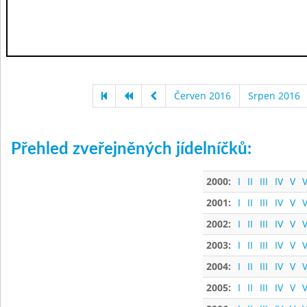
Červen 2016
Srpen 2016
Přehled zveřejněných jídelníčků:
2000:
I
II
III
IV
V
V
2001:
I
II
III
IV
V
V
2002:
I
II
III
IV
V
V
2003:
I
II
III
IV
V
V
2004:
I
II
III
IV
V
V
2005:
I
II
III
IV
V
V