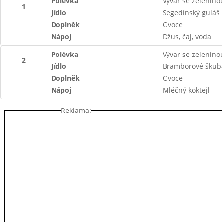
Polévka
Vývar se zelenino
1
Jídlo
Segedínský guláš
Doplněk
Ovoce
Nápoj
Džus, čaj, voda
Polévka
Vývar se zelenino
2
Jídlo
Bramborové škub
Doplněk
Ovoce
Nápoj
Mléčný koktejl
Reklama: