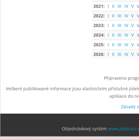
2021:
I
II
III
IV
V
V
2022:
I
II
III
IV
V
V
2023:
I
II
III
IV
V
V
2024:
I
II
III
IV
V
V
2025:
I
II
III
IV
V
V
2026:
I
II
III
IV
V
V
Připraveno progr
Veškeré publikované informace jsou vlastnictvím příslušné jídel
aplikace do n
Zásady 
Objednávkový systém
www.jidelna.c