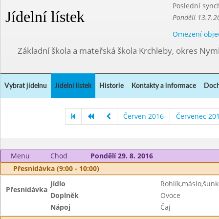
Poslední sync
Jídelní lístek
Pondělí 13.7.2
Omezení obje
Základní škola a mateřská škola Krchleby, okres Ny
Vybrat jídelnu
Jídelní lístek
Historie
Kontakty a informace
Doch
Červen 2016
Červenec 20
Menu
Chod
Pondělí 29. 8. 2016
Přesnídávka (9:00 - 10:00)
Jídlo
Rohlík,máslo,šunk
Přesnídávka
Doplněk
Ovoce
Nápoj
Čaj