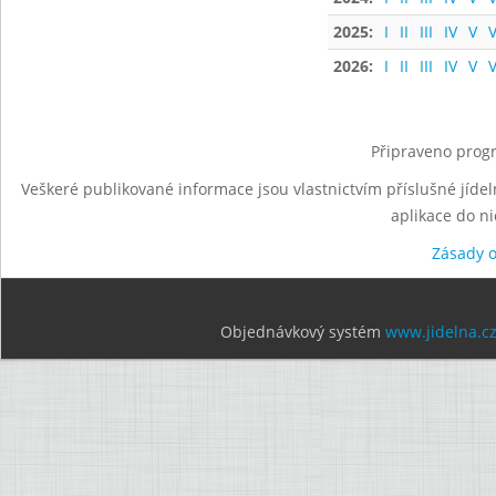
2025:
I
II
III
IV
V
V
2026:
I
II
III
IV
V
V
Připraveno progr
Veškeré publikované informace jsou vlastnictvím příslušné jídel
aplikace do n
Zásady 
Objednávkový systém
www.jidelna.c