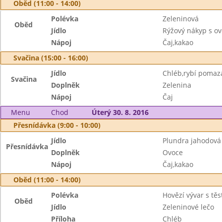
Oběd (11:00 - 14:00)
Polévka
Zeleninová
Oběd
Jídlo
Rýžový nákyp s o
Nápoj
Čaj,kakao
Svačina (15:00 - 16:00)
Jídlo
Chléb,rybí pomaz
Svačina
Doplněk
Zelenina
Nápoj
Čaj
Menu
Chod
Úterý 30. 8. 2016
Přesnídávka (9:00 - 10:00)
Jídlo
Plundra jahodová
Přesnídávka
Doplněk
Ovoce
Nápoj
Čaj,kakao
Oběd (11:00 - 14:00)
Polévka
Hovězí vývar s tě
Oběd
Jídlo
Zeleninové lečo
Příloha
Chléb