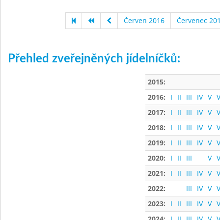
Červen 2016
Červenec 20
Přehled zveřejněných jídelníčků:
2015:
2016:
I
II
III
IV
V
V
2017:
I
II
III
IV
V
V
2018:
I
II
III
IV
V
V
2019:
I
II
III
IV
V
V
2020:
I
II
III
V
V
2021:
I
II
III
IV
V
V
2022:
III
IV
V
V
2023:
I
II
III
IV
V
V
2024:
I
II
III
IV
V
V