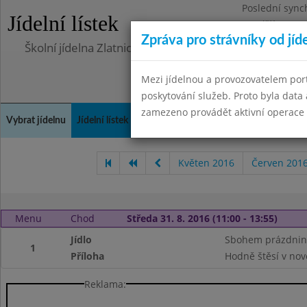
Poslední sync
Jídelní lístek
Pondělí 10.7.2
Zpráva pro strávníky od jíd
Školní jídelna Zlatnická
Mezi jídelnou a provozovatelem por
poskytování služeb. Proto byla dat
zamezeno provádět aktivní operace (
Vybrat jídelnu
Jídelní lístek
Historie
Kontakty a informace
Doch
Květen 2016
Červen 201
Menu
Chod
Středa 31. 8. 2016 (11:00 - 13:55)
Jídlo
Sbohem prázdnin
1
Příloha
Hodně štěsí v nov
Reklama: