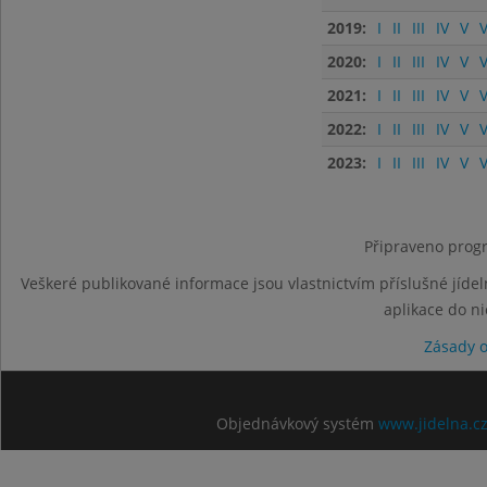
2019:
I
II
III
IV
V
V
2020:
I
II
III
IV
V
V
2021:
I
II
III
IV
V
V
2022:
I
II
III
IV
V
V
2023:
I
II
III
IV
V
V
Připraveno progr
Veškeré publikované informace jsou vlastnictvím příslušné jídel
aplikace do n
Zásady 
Objednávkový systém
www.jidelna.c