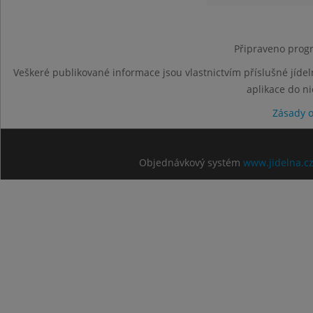
Připraveno progr
Veškeré publikované informace jsou vlastnictvím příslušné jídel
aplikace do n
Zásady 
Objednávkový systém
www.jidelna.c