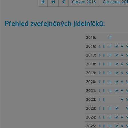
Červen 2016
Červenec 20
Přehled zveřejněných jídelníčků:
2015:
III
2016:
I
II
III
IV
V
V
2017:
I
II
III
IV
V
V
2018:
I
II
III
IV
V
V
2019:
I
II
III
IV
V
V
2020:
I
II
III
IV
V
V
2021:
I
II
III
IV
V
V
2022:
I
II
V
V
2023:
I
II
III
IV
V
2024:
I
II
III
IV
V
V
2025:
I
II
III
IV
V
V