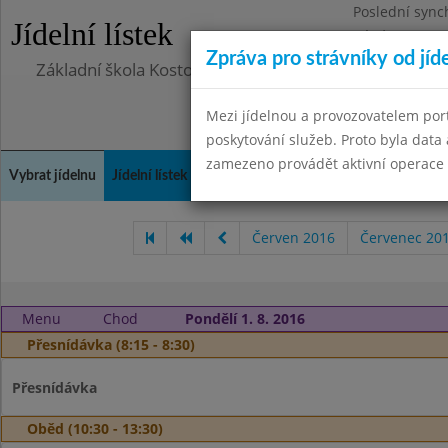
Poslední sync
Jídelní lístek
Pátek 29.8.20
Zpráva pro strávníky od jíd
Základní škola Kostomlaty nad Labem, příspěvková o
Mezi jídelnou a provozovatelem por
poskytování služeb. Proto byla dat
zamezeno provádět aktivní operace (
Vybrat jídelnu
Jídelní lístek
Historie
Kontakty a informace
Doch
Červen 2016
Červenec 20
Menu
Chod
Pondělí 1. 8. 2016
Přesnídávka (8:15 - 8:30)
Přesnídávka
Oběd (10:30 - 13:30)