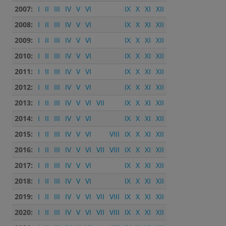
2007:
I
II
III
IV
V
VI
IX
X
XI
XII
2008:
I
II
III
IV
V
VI
IX
X
XI
XII
2009:
I
II
III
IV
V
VI
IX
X
XI
XII
2010:
I
II
III
IV
V
VI
IX
X
XI
XII
2011:
I
II
III
IV
V
VI
IX
X
XI
XII
2012:
I
II
III
IV
V
VI
IX
X
XI
XII
2013:
I
II
III
IV
V
VI
VII
IX
X
XI
XII
2014:
I
II
III
IV
V
VI
IX
X
XI
XII
2015:
I
II
III
IV
V
VI
VIII
IX
X
XI
XII
2016:
I
II
III
IV
V
VI
VII
VIII
IX
X
XI
XII
2017:
I
II
III
IV
V
VI
IX
X
XI
XII
2018:
I
II
III
IV
V
VI
IX
X
XI
XII
2019:
I
II
III
IV
V
VI
VII
VIII
IX
X
XI
XII
2020:
I
II
III
IV
V
VI
VII
VIII
IX
X
XI
XII