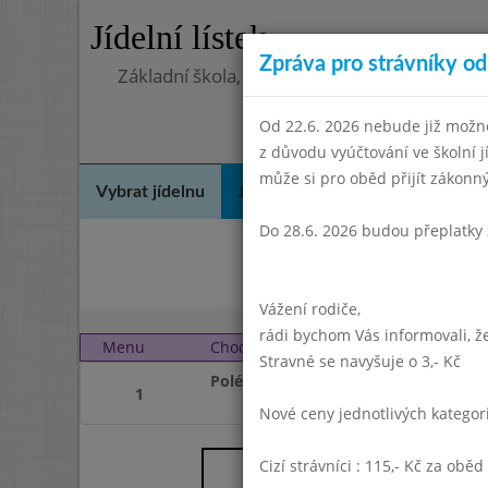
Jídelní lístek
Zpráva pro strávníky od 
Základní škola, Praha 4, Na Líše 16
Od 22.6. 2026 nebude již možné
z důvodu vyúčtování ve školní 
může si pro oběd přijít zákon
Vybrat jídelnu
Jídelní lístek
Historie
Kon
Do 28.6. 2026 budou přeplatky 
Kvě
Vážení rodiče,
rádi bychom Vás informovali, že
Menu
Chod
Pátek 1. 7. 2016 (11:30 
Stravné se navyšuje o 3,- Kč
Polévka
1
Nové ceny jednotlivých katego
Reklama:
Cizí strávníci : 115,- Kč za oběd