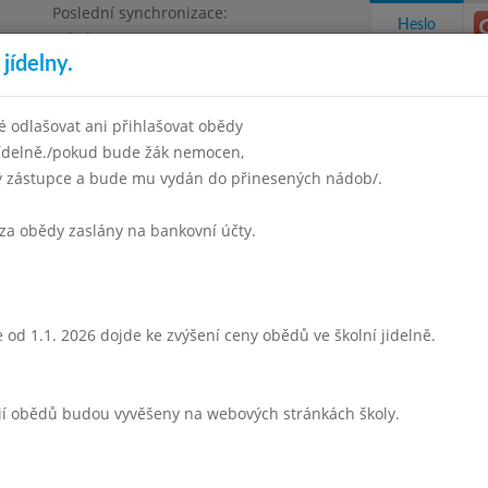
Poslední synchronizace:
Heslo
Středa 5.8.2026 6:57
jídelny.
 odlašovat ani přihlašovat obědy
jídelně./pokud bude žák nemocen,
ný zástupce a bude mu vydán do přinesených nádob/.
takty a informace
Docházka
Aktivity
za obědy zaslány na bankovní účty.
ten 2016
Červen 2016
Červenec 2016
Srpen 2016
Září 
Týden 26
 od 1.1. 2026 dojde ke zvýšení ceny obědů ve školní jidelně.
- 13:45)
Prázdniny
rií obědů budou vyvěšeny na webových stránkách školy.