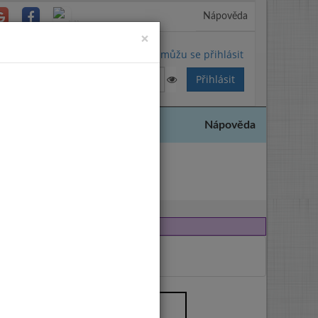
Nápověda
Close
×
Nemůžu se přihlásit
Nápověda
2016