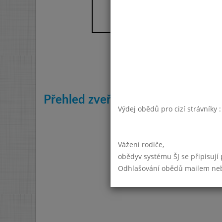
Kvě
Přehled zveřejněných jídelníčků:
Výdej obědů pro cizí strávníky 
Vážení rodiče,
obědyv systému ŠJ se připisují
Odhlašování obědů mailem nebo 