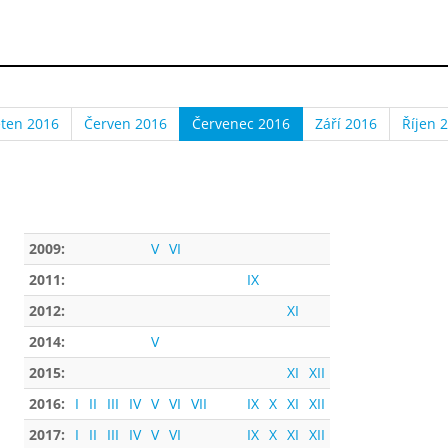
ten 2016
Červen 2016
Červenec 2016
Září 2016
Říjen 
2009:
V
VI
2011:
IX
2012:
XI
2014:
V
2015:
XI
XII
2016:
I
II
III
IV
V
VI
VII
IX
X
XI
XII
2017:
I
II
III
IV
V
VI
IX
X
XI
XII