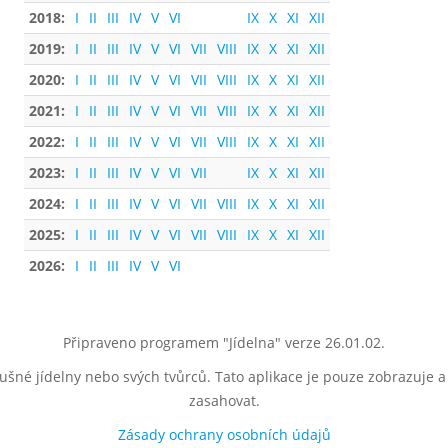
2018:
I
II
III
IV
V
VI
IX
X
XI
XII
2019:
I
II
III
IV
V
VI
VII
VIII
IX
X
XI
XII
2020:
I
II
III
IV
V
VI
VII
VIII
IX
X
XI
XII
2021:
I
II
III
IV
V
VI
VII
VIII
IX
X
XI
XII
2022:
I
II
III
IV
V
VI
VII
VIII
IX
X
XI
XII
2023:
I
II
III
IV
V
VI
VII
IX
X
XI
XII
2024:
I
II
III
IV
V
VI
VII
VIII
IX
X
XI
XII
2025:
I
II
III
IV
V
VI
VII
VIII
IX
X
XI
XII
2026:
I
II
III
IV
V
VI
Připraveno programem "Jídelna" verze 26.01.02.
lušné jídelny nebo svých tvůrců. Tato aplikace je pouze zobrazuje 
zasahovat.
Zásady ochrany osobních údajů