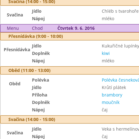
Svačina (14:00 - 15:00)
Jídlo
Chléb s tvarohoř
Svačina
Nápoj
mléko
Menu
Chod
Čtvrtek 9. 6. 2016
Přesnídávka (9:00 - 10:00)
Jídlo
Kukuřičné lupínk
Přesnídávka
Doplněk
kiwi
Nápoj
mléko
Oběd (11:00 - 13:00)
Polévka
Polévka česnekov
Oběd
Jídlo
Krůtí plátek
Příloha
brambory
Doplněk
moučník
Nápoj
čaj
Svačina (14:00 - 15:00)
Jídlo
Veka s hermelín
Svačina
Nápoj
čaj