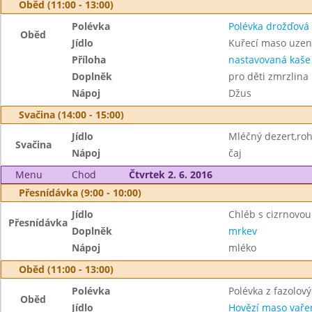
Oběd (11:00 - 13:00)
Polévka
Polévka drožďová
Oběd
Jídlo
Kuřecí maso uze
Příloha
nastavovaná kaše
Doplněk
pro děti zmrzlina
Nápoj
Džus
Svačina (14:00 - 15:00)
Jídlo
Mléčný dezert,roh
Svačina
Nápoj
čaj
Menu
Chod
Čtvrtek 2. 6. 2016
Přesnídávka (9:00 - 10:00)
Jídlo
Chléb s cizrnovo
Přesnídávka
Doplněk
mrkev
Nápoj
mléko
Oběd (11:00 - 13:00)
Polévka
Polévka z fazolov
Oběd
Jídlo
Hovězí maso vaře