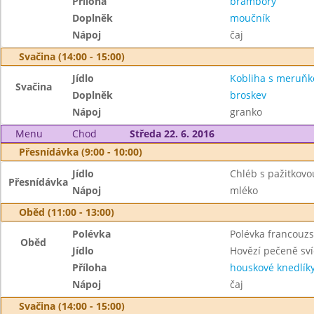
Příloha
brambory
Doplněk
moučník
Nápoj
čaj
Svačina (14:00 - 15:00)
Jídlo
Kobliha s meruňk
Svačina
Doplněk
broskev
Nápoj
granko
Menu
Chod
Středa 22. 6. 2016
Přesnídávka (9:00 - 10:00)
Jídlo
Chléb s pažitkov
Přesnídávka
Nápoj
mléko
Oběd (11:00 - 13:00)
Polévka
Polévka francouzs
Oběd
Jídlo
Hovězí pečeně sv
Příloha
houskové knedlík
Nápoj
čaj
Svačina (14:00 - 15:00)