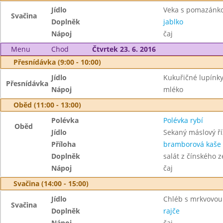
Jídlo
Veka s pomazánk
Svačina
Doplněk
jablko
Nápoj
čaj
Menu
Chod
Čtvrtek 23. 6. 2016
Přesnídávka (9:00 - 10:00)
Jídlo
Kukuřičné lupínk
Přesnídávka
Nápoj
mléko
Oběd (11:00 - 13:00)
Polévka
Polévka rybí
Oběd
Jídlo
Sekaný máslový ří
Příloha
bramborová kaše
Doplněk
salát z čínského ze
Nápoj
čaj
Svačina (14:00 - 15:00)
Jídlo
Chléb s mrkvovo
Svačina
Doplněk
rajče
Nápoj
čaj