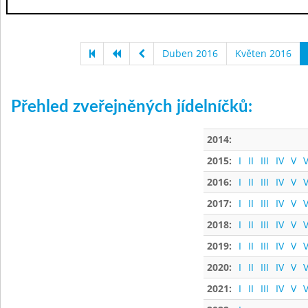
Duben 2016
Květen 2016
Přehled zveřejněných jídelníčků:
2014:
2015:
I
II
III
IV
V
V
2016:
I
II
III
IV
V
V
2017:
I
II
III
IV
V
V
2018:
I
II
III
IV
V
V
2019:
I
II
III
IV
V
V
2020:
I
II
III
IV
V
V
2021:
I
II
III
IV
V
V