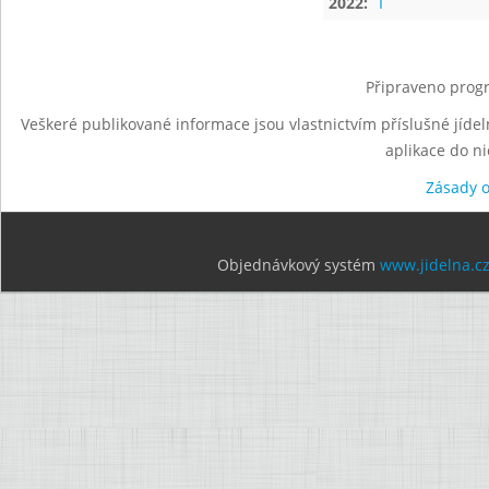
2022:
I
Připraveno progr
Veškeré publikované informace jsou vlastnictvím příslušné jídel
aplikace do n
Zásady 
Objednávkový systém
www.jidelna.c