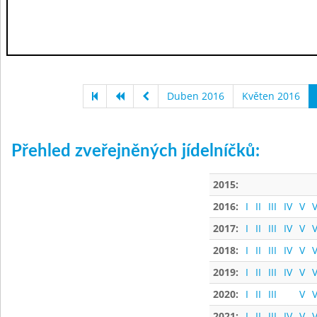
Duben 2016
Květen 2016
Přehled zveřejněných jídelníčků:
2015:
2016:
I
II
III
IV
V
V
2017:
I
II
III
IV
V
V
2018:
I
II
III
IV
V
V
2019:
I
II
III
IV
V
V
2020:
I
II
III
V
V
2021:
I
II
III
IV
V
V