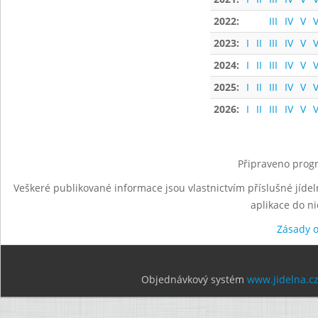
2022:
III
IV
V
V
2023:
I
II
III
IV
V
V
2024:
I
II
III
IV
V
V
2025:
I
II
III
IV
V
V
2026:
I
II
III
IV
V
V
Připraveno progr
Veškeré publikované informace jsou vlastnictvím příslušné jídel
aplikace do n
Zásady 
Objednávkový systém
www.jidelna.c