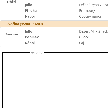
Oběd
Jídlo
Pečená ryba v bra
Příloha
Brambory
Nápoj
Ovocný nápoj
Svačina (15:00 - 16:00)
Jídlo
Dezert Milk Snack
Svačina
Doplněk
Ovoce
Nápoj
Čaj
Reklama: