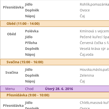
Jídlo
Rohlík,pomazánka
Přesnídávka
Doplněk
Ovoce
Nápoj
Čaj
Oběd (11:00 - 14:00)
Polévka
Kmínová s vejcem
Oběd
Jídlo
Pečené kuřecí špa
Příloha
Červená čočka s 
Doplněk
Veselá kráva sýr 
Nápoj
Čaj,voda
Svačina (15:00 - 16:00)
Jídlo
Houska,máslo,paš
Svačina
Doplněk
Zelenina
Nápoj
Čaj
Menu
Chod
Úterý 28. 6. 2016
Přesnídávka (9:00 - 10:00)
Jídlo
Chléb,masová ku
Přesnídávka
Doplněk
Ovoce