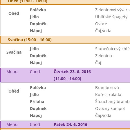
Oběd (11:00 - 14:00)
Polévka
Zeleninový vývar
Oběd
Jídlo
Uhlířské špagety
Doplněk
Ovoce
Nápoj
Čaj,voda
Svačina (15:00 - 16:00)
Jídlo
Slunečnicový chlé
Svačina
Doplněk
Zelenina
Nápoj
Čaj
Menu
Chod
Čtvrtek 23. 6. 2016
(11:00 - 14:00)
Polévka
Bramborová
Oběd
Jídlo
Kuřecí roláda
Příloha
Šťouchaný bramb
Doplněk
Ovocný kompot
Nápoj
Čaj,voda
Menu
Chod
Pátek 24. 6. 2016