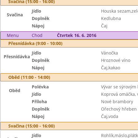
Svačina (15:00 - 16:00)
Jídlo
Houska sezam,ze
Svačina
Doplněk
Kedlubna
Nápoj
Čaj
Menu
Chod
Čtvrtek 16. 6. 2016
Přesnídávka (9:00 - 10:00)
Jídlo
Vánočka
Přesnídávka
Doplněk
Hroznové víno
Nápoj
Čaj,kakao
Oběd (11:00 - 14:00)
Polévka
Vývar se sýrovým
Oběd
Jídlo
Koprová omáčka, 
Příloha
Nové brambory
Doplněk
Ořechový hřeben
Nápoj
Čaj,voda
Svačina (15:00 - 16:00)
Jídlo
Rohlík,máslo,plátk