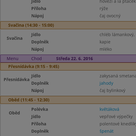
Jídlo
hovězí a la ptáček
Příloha
rýže
Nápoj
čaj ovocný
Svačina (14:30 - 15:00)
Jídlo
chléb lámankový,
Svačina
Doplněk
kapie
Nápoj
mléko
Menu
Chod
Středa 22. 6. 2016
Přesnídávka (9:15 - 9:45)
Jídlo
zakysaná smetana,
Přesnídávka
Doplněk
jahody
Nápoj
čaj bylinkový
Oběd (11:45 - 12:30)
Polévka
květáková
Oběd
Jídlo
vepřové výpečky
Příloha
polentové knedlík
Doplněk
špenát