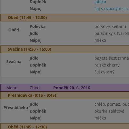
Doplněk
jablko
Nápoj
čaj s ovocným si
Oběd (11:45 - 12:30)
Polévka
boršč ze seitanu
Oběd
Jídlo
palačinky s tvar
Nápoj
mléko
Svačina (14:30 - 15:00)
Jídlo
bageta šestizrnná
Svačina
Doplněk
rajské cherry
Nápoj
čaj ovocný
Menu
Chod
Pondělí 20. 6. 2016
Přesnídávka (9:15 - 9:45)
Jídlo
chléb, pomaz. bu
Přesnídávka
Doplněk
okurka salátová
Nápoj
mléko
Oběd (11:45 - 12:30)