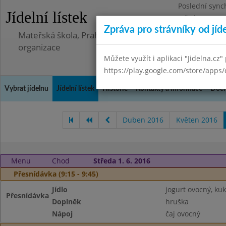
Poslední sync
Jídelní lístek
Středa 8.7.202
Zpráva pro strávníky od jíd
Mateřská škola, Praha 5 - Barrandov, Lohniského 851
organizace
Můžete využít i aplikaci "Jidelna.cz"
https://play.google.com/store/apps/
Vybrat jídelnu
Jídelní lístek
Historie
Kontakty a informace
Doch
Duben 2016
Květen 2016
Menu
Chod
Středa 1. 6. 2016
Přesnídávka (9:15 - 9:45)
Jídlo
jogurt ovocný, kuk
Přesnídávka
Doplněk
hruška
Nápoj
čaj ovocný