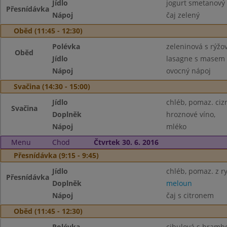
Jídlo
jogurt smetanový 
Přesnídávka
Nápoj
čaj zelený
Oběd (11:45 - 12:30)
Polévka
zeleninová s rýžo
Oběd
Jídlo
lasagne s masem 
Nápoj
ovocný nápoj
Svačina (14:30 - 15:00)
Jídlo
chléb, pomaz. ciz
Svačina
Doplněk
hroznové víno,
Nápoj
mléko
Menu
Chod
Čtvrtek 30. 6. 2016
Přesnídávka (9:15 - 9:45)
Jídlo
chléb, pomaz. z ry
Přesnídávka
Doplněk
meloun
Nápoj
čaj s citronem
Oběd (11:45 - 12:30)
Polévka
cibulová s bramb