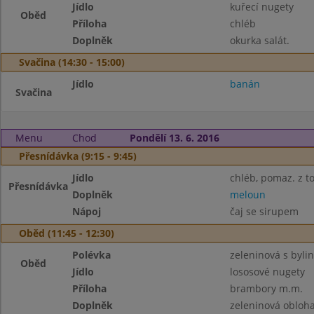
Jídlo
kuřecí nugety
Oběd
Příloha
chléb
Doplněk
okurka salát.
Svačina (14:30 - 15:00)
Jídlo
banán
Svačina
Menu
Chod
Pondělí 13. 6. 2016
Přesnídávka (9:15 - 9:45)
Jídlo
chléb, pomaz. z t
Přesnídávka
Doplněk
meloun
Nápoj
čaj se sirupem
Oběd (11:45 - 12:30)
Polévka
zeleninová s byli
Oběd
Jídlo
lososové nugety
Příloha
brambory m.m.
Doplněk
zeleninová obloh