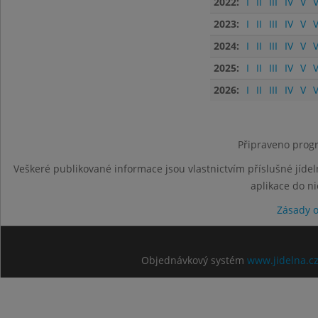
2022:
I
II
III
IV
V
V
2023:
I
II
III
IV
V
V
2024:
I
II
III
IV
V
V
2025:
I
II
III
IV
V
V
2026:
I
II
III
IV
V
V
Připraveno progr
Veškeré publikované informace jsou vlastnictvím příslušné jídel
aplikace do n
Zásady 
Objednávkový systém
www.jidelna.c