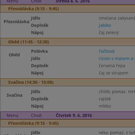
Menu
Chod
Středa 8. 6. 2016
Přesnídávka (9:15 - 9:45)
Jídlo
smetana zakysaná
Přesnídávka
Doplněk
jablko
Nápoj
čaj zelený
Oběd (11:45 - 12:30)
Polévka
čočková
Oběd
Jídlo
rizoto s masem a 
Doplněk
červená řepa
Nápoj
čaj se sirupem
Svačina (14:30 - 15:00)
Jídlo
chléb, pomaz. mr
Svačina
Doplněk
rajské
Nápoj
mléko
Menu
Chod
Čtvrtek 9. 6. 2016
Přesnídávka (9:15 - 9:45)
Jídlo
veka, pomaz. z tu