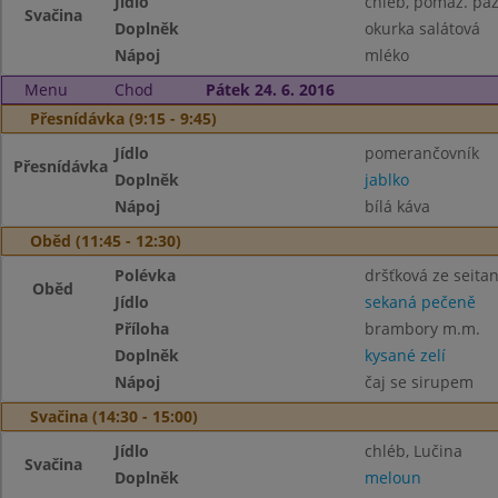
Jídlo
chléb, pomaz. paž
Svačina
Doplněk
okurka salátová
Nápoj
mléko
Menu
Chod
Pátek 24. 6. 2016
Přesnídávka (9:15 - 9:45)
Jídlo
pomerančovník
Přesnídávka
Doplněk
jablko
Nápoj
bílá káva
Oběd (11:45 - 12:30)
Polévka
dršťková ze seita
Oběd
Jídlo
sekaná pečeně
Příloha
brambory m.m.
Doplněk
kysané zelí
Nápoj
čaj se sirupem
Svačina (14:30 - 15:00)
Jídlo
chléb, Lučina
Svačina
Doplněk
meloun