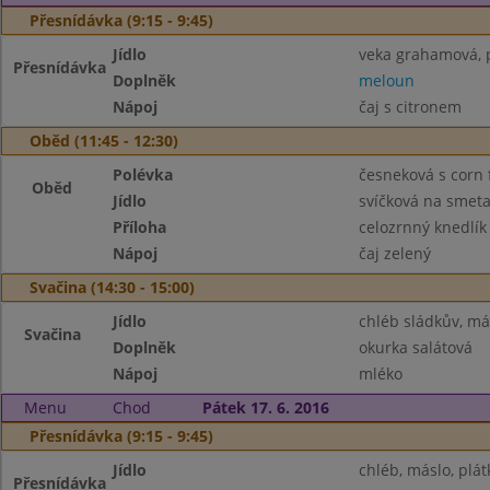
Přesnídávka (9:15 - 9:45)
Jídlo
veka grahamová, p
Přesnídávka
Doplněk
meloun
Nápoj
čaj s citronem
Oběd (11:45 - 12:30)
Polévka
česneková s corn 
Oběd
Jídlo
svíčková na smet
Příloha
celozrnný knedlík
Nápoj
čaj zelený
Svačina (14:30 - 15:00)
Jídlo
chléb sládkův, má
Svačina
Doplněk
okurka salátová
Nápoj
mléko
Menu
Chod
Pátek 17. 6. 2016
Přesnídávka (9:15 - 9:45)
Jídlo
chléb, máslo, plát
Přesnídávka