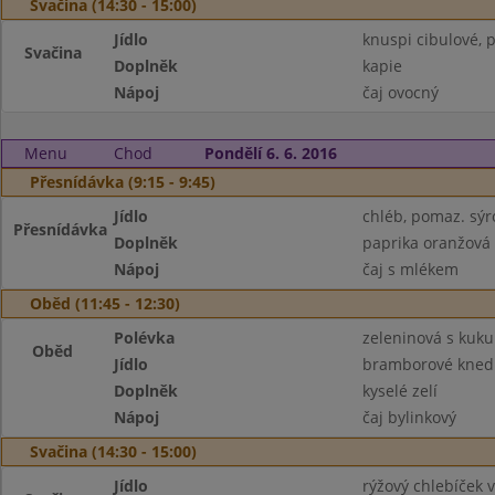
Svačina (14:30 - 15:00)
Jídlo
knuspi cibulové, 
Svačina
Doplněk
kapie
Nápoj
čaj ovocný
Menu
Chod
Pondělí 6. 6. 2016
Přesnídávka (9:15 - 9:45)
Jídlo
chléb, pomaz. sýr
Přesnídávka
Doplněk
paprika oranžová
Nápoj
čaj s mlékem
Oběd (11:45 - 12:30)
Polévka
zeleninová s kuk
Oběd
Jídlo
bramborové knedlí
Doplněk
kyselé zelí
Nápoj
čaj bylinkový
Svačina (14:30 - 15:00)
Jídlo
rýžový chlebíček v