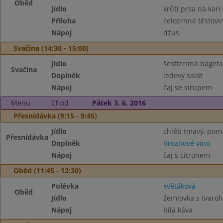
Oběd
Jídlo
krůtí prsa na kari
Příloha
celozrnné těstovi
Nápoj
džus
Svačina (14:30 - 15:00)
Jídlo
šestizrnná bageta
Svačina
Doplněk
ledový salát
Nápoj
čaj se sirupem
Menu
Chod
Pátek 3. 6. 2016
Přesnídávka (9:15 - 9:45)
Jídlo
chléb tmavý, poma
Přesnídávka
Doplněk
hroznové víno
Nápoj
čaj s citronem
Oběd (11:45 - 12:30)
Polévka
květáková
Oběd
Jídlo
žemlovka s tvaroh
Nápoj
bílá káva