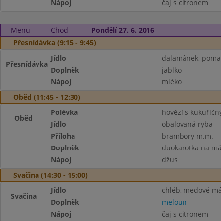
Nápoj
čaj s citronem
Menu
Chod
Pondělí 27. 6. 2016
Přesnídávka (9:15 - 9:45)
Jídlo
dalamánek, pomaz
Přesnídávka
Doplněk
jablko
Nápoj
mléko
Oběd (11:45 - 12:30)
Polévka
hovězí s kukuřič
Oběd
Jídlo
obalovaná ryba
Příloha
brambory m.m.
Doplněk
duokarotka na má
Nápoj
džus
Svačina (14:30 - 15:00)
Jídlo
chléb, medové má
Svačina
Doplněk
meloun
Nápoj
čaj s citronem