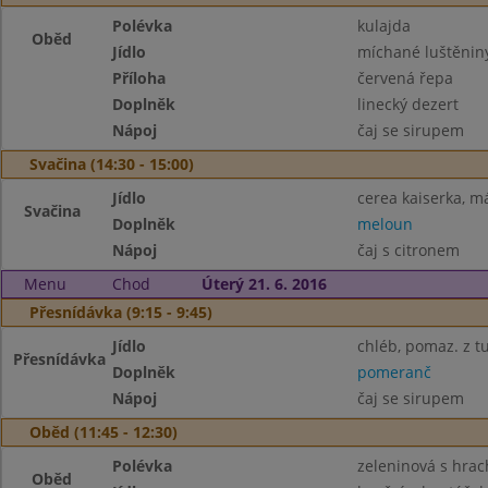
Polévka
kulajda
Oběd
Jídlo
míchané luštěnin
Příloha
červená řepa
Doplněk
linecký dezert
Nápoj
čaj se sirupem
Svačina (14:30 - 15:00)
Jídlo
cerea kaiserka, m
Svačina
Doplněk
meloun
Nápoj
čaj s citronem
Menu
Chod
Úterý 21. 6. 2016
Přesnídávka (9:15 - 9:45)
Jídlo
chléb, pomaz. z t
Přesnídávka
Doplněk
pomeranč
Nápoj
čaj se sirupem
Oběd (11:45 - 12:30)
Polévka
zeleninová s hra
Oběd