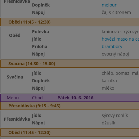
Přesnídávka
Doplněk
meloun
Nápoj
čaj s citronem
Oběd (11:45 - 12:30)
Polévka
kmínová s rýžový
Oběd
Jídlo
hovězí maso na c
Příloha
brambory
Nápoj
ovocný nápoj
Svačina (14:30 - 15:00)
Jídlo
chléb, pomaz. má
Svačina
Doplněk
karotka
Nápoj
mléko
Menu
Chod
Pátek 10. 6. 2016
Přesnídávka (9:15 - 9:45)
Jídlo
sýrový rohlík
Přesnídávka
Nápoj
džusík
Oběd (11:45 - 12:30)