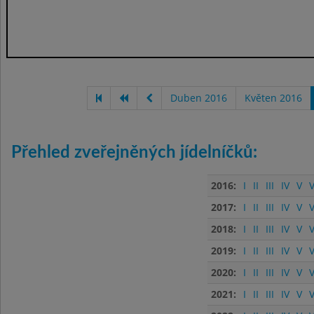
Duben 2016
Květen 2016
Přehled zveřejněných jídelníčků:
2016:
I
II
III
IV
V
V
2017:
I
II
III
IV
V
V
2018:
I
II
III
IV
V
V
2019:
I
II
III
IV
V
V
2020:
I
II
III
IV
V
V
2021:
I
II
III
IV
V
V