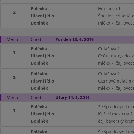
Polévka
Hrachová 1
2
Hlavní jídlo
Špecle se špenáte
Doplněk
mléko 7, čaj, ovoc
Menu
Chod
Pondělí 13. 6. 2016
Polévka
Gulášová 1
1
Hlavní jídlo
Čočka na kyselo, v
Doplněk
mléko 7, čaj, ovoc
Polévka
Gulášová 1
2
Hlavní jídlo
Cizrnové palačink
Doplněk
mléko 7, čaj, ovoc
Menu
Chod
Úterý 14. 6. 2016
Polévka
Se špaldovými noč
1
Hlavní jídlo
Kuřecí maso na ža
Doplněk
čaj, bavorský kré
Polévka
Se špaldovými noč