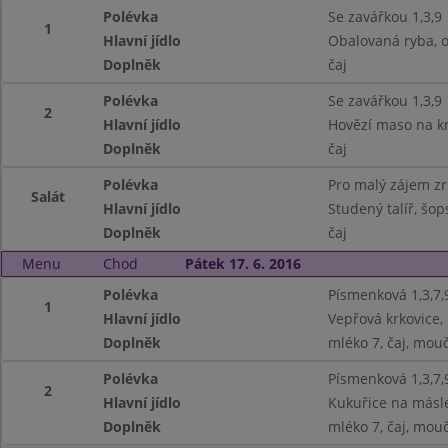
Polévka
Se zavářkou 1,3,9
1
Hlavní jídlo
Obalovaná ryba, o
Doplněk
čaj
Polévka
Se zavářkou 1,3,9
2
Hlavní jídlo
Hovězí maso na km
Doplněk
čaj
Polévka
Pro malý zájem z
Salát
Hlavní jídlo
Studený talíř, šops
Doplněk
čaj
Menu
Chod
Pátek 17. 6. 2016
Polévka
Písmenková 1,3,7,
1
Hlavní jídlo
Vepřová krkovice, 
Doplněk
mléko 7, čaj, mouč
Polévka
Písmenková 1,3,7,
2
Hlavní jídlo
Kukuřice na másl
Doplněk
mléko 7, čaj, mouč