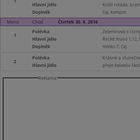
1
Hlavní jídlo
Krůtí roláda, bra
Doplněk
čaj, kompot
Menu
Chod
Čtvrtek 30. 6. 2016
Polévka
Zeleninová s cizr
1
Hlavní jídlo
Řecké maso 1,12, 
Doplněk
mléko 7, čaj
Polévka
Krásné a slunečné
2
Hlavní jídlo
přeje kolektiv ško
Reklama: