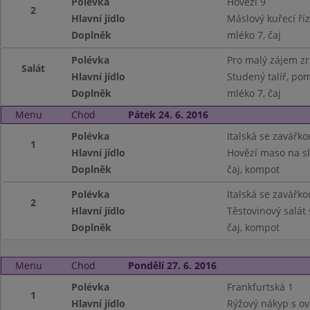
Polévka
Hovězí 9
2
Hlavní jídlo
Máslový kuřecí říz
Doplněk
mléko 7, čaj
Polévka
Pro malý zájem z
Salát
Hlavní jídlo
Studený talíř, pom
Doplněk
mléko 7, čaj
Menu
Chod
Pátek 24. 6. 2016
Polévka
Italská se zavářko
1
Hlavní jídlo
Hovězí maso na sl
Doplněk
čaj, kompot
Polévka
Italská se zavářko
2
Hlavní jídlo
Těstovinový salát 
Doplněk
čaj, kompot
Menu
Chod
Pondělí 27. 6. 2016
Polévka
Frankfurtská 1
1
Hlavní jídlo
Rýžový nákyp s o