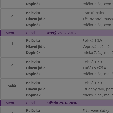
Doplněk
mléko 7, čaj, ovoc
Polévka
Frankfurtská 1
2
Hlavní jídlo
Těstovinová musa
Doplněk
mléko 7, čaj, ovoc
Menu
Chod
Úterý 28. 6. 2016
Polévka
Selská 1,3,9
1
Hlavní jídlo
Vepřová pečeně, r
Doplněk
mléko 7, čaj, mouč
Polévka
Selská 1,3,9
2
Hlavní jídlo
Tuňák s rýží 4
Doplněk
mléko 7, čaj, mouč
Polévka
Selská 1,3,9
Salát
Hlavní jídlo
Studený talíř, pom
Doplněk
mléko 7, čaj, mouč
Menu
Chod
Středa 29. 6. 2016
Polévka
Z červené čočky 1