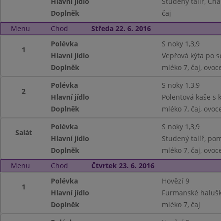
Hlavní jídlo
Studený talíř, Cha
Doplněk
čaj
Menu
Chod
Středa 22. 6. 2016
Polévka
S noky 1,3,9
1
Hlavní jídlo
Vepřová kýta po se
Doplněk
mléko 7, čaj, ovoc
Polévka
S noky 1,3,9
2
Hlavní jídlo
Polentová kaše s 
Doplněk
mléko 7, čaj, ovoc
Polévka
S noky 1,3,9
Salát
Hlavní jídlo
Studený talíř, po
Doplněk
mléko 7, čaj, ovoc
Menu
Chod
Čtvrtek 23. 6. 2016
Polévka
Hovězí 9
1
Hlavní jídlo
Furmanské halušky
Doplněk
mléko 7, čaj