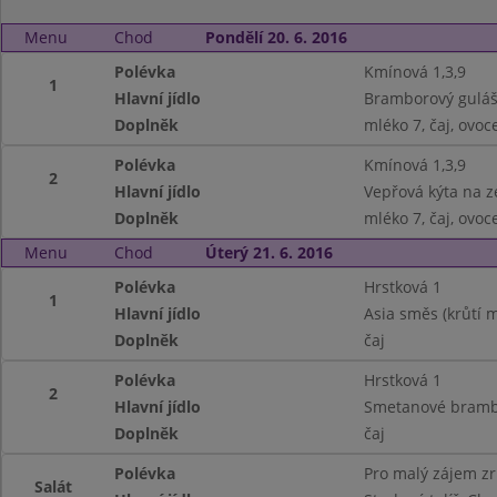
Menu
Chod
Pondělí 20. 6. 2016
Polévka
Kmínová 1,3,9
1
Hlavní jídlo
Bramborový guláš 
Doplněk
mléko 7, čaj, ovoc
Polévka
Kmínová 1,3,9
2
Hlavní jídlo
Vepřová kýta na ze
Doplněk
mléko 7, čaj, ovoc
Menu
Chod
Úterý 21. 6. 2016
Polévka
Hrstková 1
1
Hlavní jídlo
Asia směs (krůtí m
Doplněk
čaj
Polévka
Hrstková 1
2
Hlavní jídlo
Smetanové brambor
Doplněk
čaj
Polévka
Pro malý zájem z
Salát