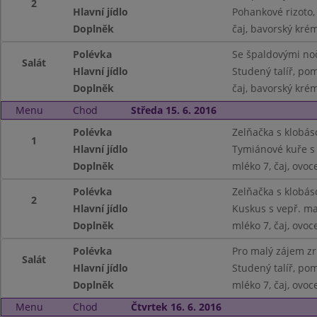
2
Hlavní jídlo
Pohankové rizoto, 
Doplněk
čaj, bavorský kré
Polévka
Se špaldovými noč
Salát
Hlavní jídlo
Studený talíř, pom
Doplněk
čaj, bavorský kré
Menu
Chod
Středa 15. 6. 2016
Polévka
Zelňačka s klobás
1
Hlavní jídlo
Tymiánové kuře s 
Doplněk
mléko 7, čaj, ovoc
Polévka
Zelňačka s klobás
2
Hlavní jídlo
Kuskus s vepř. m
Doplněk
mléko 7, čaj, ovoc
Polévka
Pro malý zájem z
Salát
Hlavní jídlo
Studený talíř, pom.
Doplněk
mléko 7, čaj, ovoc
Menu
Chod
Čtvrtek 16. 6. 2016