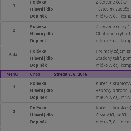
Polévka
Z červené čočky 1
1
Hlavní jídlo
Těstoviny zapeče
Doplněk
mléko 7, čaj, kom
Polévka
Z červené čočky 1
2
Hlavní jídlo
Obalovaná ryba 1,
Doplněk
mléko 7, čaj, kom
Polévka
Pro malý zájem z
Salát
Hlavní jídlo
Studený talíř, pom
Doplněk
mléko 7, čaj, kom
Menu
Chod
Středa 8. 6. 2016
Polévka
Kuřecí s krupicový
1
Hlavní jídlo
Vepřový přírodní 
Doplněk
mléko 7, čaj, mrkv
Polévka
Kuřecí s krupicový
2
Hlavní jídlo
Čevabčiči, hořčice
Doplněk
mléko 7, čaj, mrkv