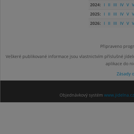
2024:
I
II
III
IV
V
V
2025:
I
II
III
IV
V
V
2026:
I
II
III
IV
V
V
Připraveno progr
Veškeré publikované informace jsou vlastnictvím příslušné jídel
aplikace do n
Zásady 
Objednávkový systém
www.jidelna.c