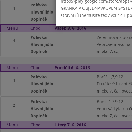
https://play.google.com/store/apps/
Polévka
Se zavářkou 1,3,9
GRAFIKA V OBJEDNÁVKOVÉM SYSTÉMU -
1
Hlavní jídlo
Krůtí sekaná 1,3,
strávníků (nemusíte tedy volit č.1 
Doplněk
čaj, ovocná přesn
Menu
Chod
Pátek 3. 6. 2016
Polévka
Zeleninová s poh
1
Hlavní jídlo
Vepřové maso na k
Doplněk
mléko 7, čaj
Menu
Chod
Pondělí 6. 6. 2016
Polévka
Boršč 1,7,9,12
1
Hlavní jídlo
Dukátové buchtičk
Doplněk
mléko 7, čaj, ovoc
Polévka
Boršč 1,7,9,12
2
Hlavní jídlo
Vepřová kýta na č
Doplněk
mléko 7, čaj, ovoc
Menu
Chod
Úterý 7. 6. 2016