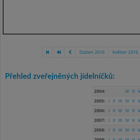
Duben 2016
Květen 2016
Přehled zveřejněných jídelníčků:
2004:
IV
V
V
2005:
I
II
III
IV
V
V
2006:
I
II
III
IV
V
V
2007:
I
II
III
IV
V
V
2008:
I
II
III
IV
V
V
2009:
I
II
III
IV
V
V