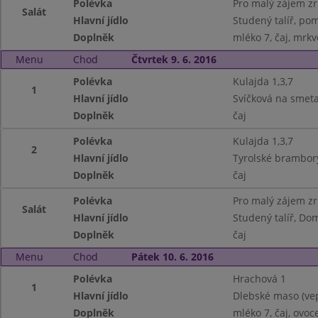
Polévka
Pro malý zájem z
Salát
Hlavní jídlo
Studený talíř, pom
Doplněk
mléko 7, čaj, mrkv
Menu
Chod
Čtvrtek 9. 6. 2016
Polévka
Kulajda 1,3,7
1
Hlavní jídlo
Svíčková na smeta
Doplněk
čaj
Polévka
Kulajda 1,3,7
2
Hlavní jídlo
Tyrolské brambory
Doplněk
čaj
Polévka
Pro malý zájem z
Salát
Hlavní jídlo
Studený talíř, Doma
Doplněk
čaj
Menu
Chod
Pátek 10. 6. 2016
Polévka
Hrachová 1
1
Hlavní jídlo
Dlebské maso (vep
Doplněk
mléko 7, čaj, ovoc