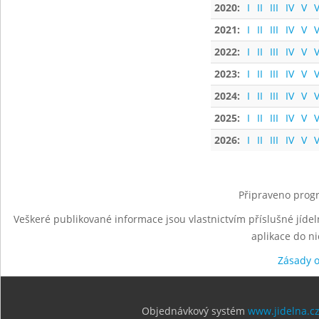
2020:
I
II
III
IV
V
V
2021:
I
II
III
IV
V
V
2022:
I
II
III
IV
V
V
2023:
I
II
III
IV
V
V
2024:
I
II
III
IV
V
V
2025:
I
II
III
IV
V
V
2026:
I
II
III
IV
V
V
Připraveno progr
Veškeré publikované informace jsou vlastnictvím příslušné jídel
aplikace do n
Zásady 
Objednávkový systém
www.jidelna.c