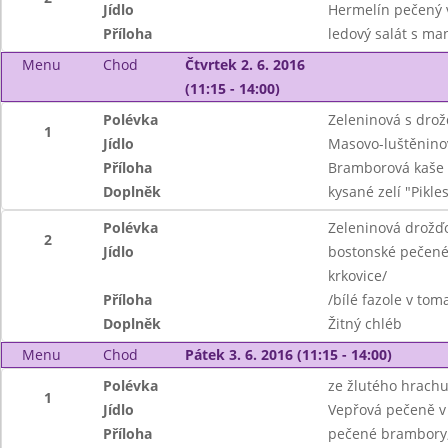
Jídlo
Hermelín pečený 
Příloha
ledový salát s m
Menu
Chod
Čtvrtek 2. 6. 2016
(11:15 - 14:00)
Polévka
Zeleninová s dro
1
Jídlo
Masovo-luštěnino
Příloha
Bramborová kaše
Doplněk
kysané zelí "Pikle
Polévka
Zeleninová drož
2
Jídlo
bostonské pečené 
krkovice/
Příloha
/bílé fazole v tom
Doplněk
Žitný chléb
Menu
Chod
Pátek 3. 6. 2016 (11:15 - 14:00)
Polévka
ze žlutého hrachu
1
Jídlo
Vepřová pečeně v m
Příloha
pečené brambory,