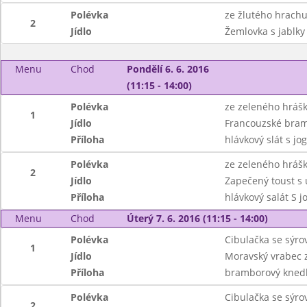
Polévka
ze žlutého hrachu
2
Jídlo
Žemlovka s jablky
Menu
Chod
Pondělí 6. 6. 2016
(11:15 - 14:00)
Polévka
ze zeleného hráš
1
Jídlo
Francouzské bram
Příloha
hlávkový slát s j
Polévka
ze zeleného hráš
2
Jídlo
Zapečený toust s
Příloha
hlávkový salát S 
Menu
Chod
Úterý 7. 6. 2016 (11:15 - 14:00)
Polévka
Cibulačka se sýr
1
Jídlo
Moravský vrabec z
Příloha
bramborový knedl
Polévka
Cibulačka se sýr
2