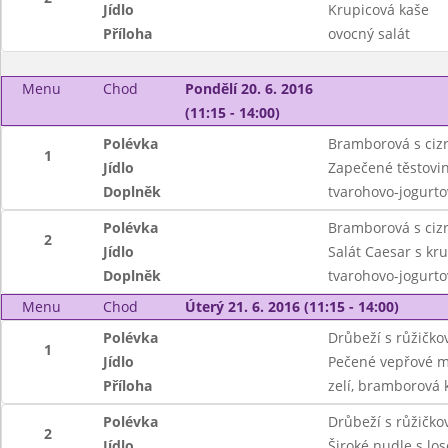
Jídlo
Krupicová kaše
Příloha
ovocný salát
Menu
Chod
Pondělí 20. 6. 2016
(11:15 - 14:00)
Polévka
Bramborová s ciz
1
Jídlo
Zapečené těstovi
Doplněk
tvarohovo-jogurt
Polévka
Bramborová s ciz
2
Jídlo
Salát Caesar s k
Doplněk
tvarohovo-jogurt
Menu
Chod
Úterý 21. 6. 2016 (11:15 - 14:00)
Polévka
Drůbeží s růžičk
1
Jídlo
Pečené vepřové 
Příloha
zelí, bramborová 
Polévka
Drůbeží s růžičk
2
Jídlo
Široké nudle s lo