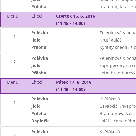
Příloha
brambor, tatarsk
Menu
Chod
Čtvrtek 16. 6. 2016
(11:15 - 14:00)
Polévka
Zeleninová s poh
1
Jídlo
Krůtí guláš
Příloha
Kynutý knedlík s 
Polévka
Zeleninová s poh
2
Jídlo
kapr pečený na č
Příloha
Letní bramborový 
Menu
Chod
Pátek 17. 6. 2016
(11:15 - 14:00)
Polévka
Květáková
1
Jídlo
Čevabčiči /hvepřo
Příloha
Bramborová kaše
Doplněk
salát z červeného 
Polévka
Květáková
2