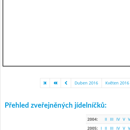
Duben 2016
Květen 2016
Přehled zveřejněných jídelníčků:
2004:
II
III
IV
V
V
2005:
I
II
III
IV
V
V