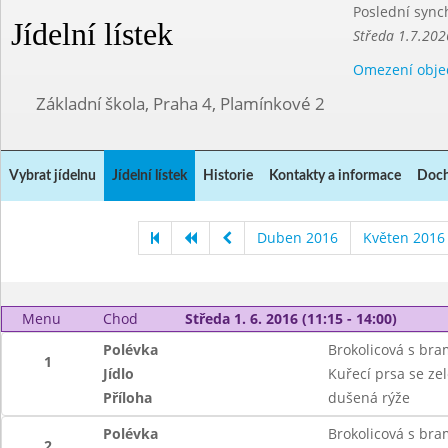
Poslední sync
Jídelní lístek
Středa 1.7.202
Omezení obje
Základní škola, Praha 4, Plamínkové 2
Vybrat jídelnu
Jídelní lístek
Historie
Kontakty a informace
Doch
Duben 2016
Květen 2016
Menu
Chod
Středa 1. 6. 2016 (11:15 - 14:00)
Polévka
Brokolicová s br
1
Jídlo
Kuřecí prsa se zel
Příloha
dušená rýže
Polévka
Brokolicová s br
2