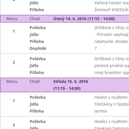
Jídlo
Vařené hovězí ma
Příloha
ŽemlovÝ KNEDLÍK
Menu
Chod
Úterý 14. 6. 2016 (11:15 - 14:00)
Polévka
Drštková z hlívy ú
1
Jídlo
´Přírodní vepřový
Příloha
ratatoulle, divoká
Doplněk
7
Polévka
Dršťková z hlívy ú
2
Jídlo
pečené plněné pa
Příloha
nový brambor sy
Menu
Chod
Středa 15. 6. 2016
(11:15 - 14:00)
Polévka
Hovězí s nudlemi
1
Jídlo
Těstoviny s fazol
Příloha
termix
Polévka
Hovězí s nudlemi
2
Jídlo
Steakový žampion