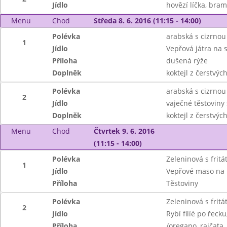
Jídlo
hovězí líčka, bra
Menu
Chod
Středa 8. 6. 2016 (11:15 - 14:00)
Polévka
arabská s cizrnou
1
Jídlo
Vepřová játra na 
Příloha
dušená rýže
Doplněk
koktejl z čerstvýc
Polévka
arabská s cizrnou
2
Jídlo
vaječné těstoviny
Doplněk
koktejl z čerstvýc
Menu
Chod
Čtvrtek 9. 6. 2016
(11:15 - 14:00)
Polévka
Zeleninová s frit
1
Jídlo
Vepřové maso na
Příloha
Těstoviny
Polévka
Zeleninová s frit
2
Jídlo
Rybí filíé po řec
Příloha
/oregano, rajčata, 