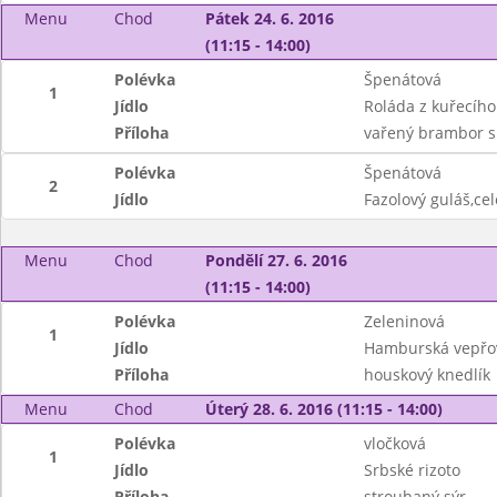
Menu
Chod
Pátek 24. 6. 2016
(11:15 - 14:00)
Polévka
Špenátová
1
Jídlo
Roláda z kuřecíh
Příloha
vařený brambor s
Polévka
Špenátová
2
Jídlo
Fazolový guláš,ce
Menu
Chod
Pondělí 27. 6. 2016
(11:15 - 14:00)
Polévka
Zeleninová
1
Jídlo
Hamburská vepřov
Příloha
houskový knedlík
Menu
Chod
Úterý 28. 6. 2016 (11:15 - 14:00)
Polévka
vločková
1
Jídlo
Srbské rizoto
Příloha
strouhaný sýr