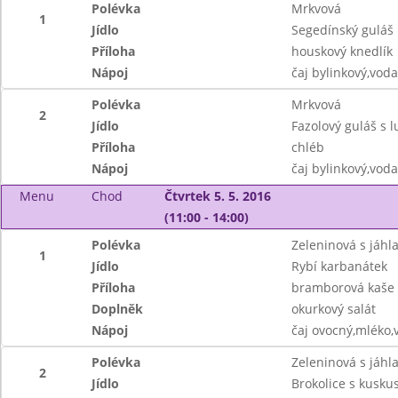
Polévka
Mrkvová
1
Jídlo
Segedínský guláš
Příloha
houskový knedlík
Nápoj
čaj bylinkový,vod
Polévka
Mrkvová
2
Jídlo
Fazolový guláš s 
Příloha
chléb
Nápoj
čaj bylinkový,vod
Menu
Chod
Čtvrtek 5. 5. 2016
(11:00 - 14:00)
Polévka
Zeleninová s jáhl
1
Jídlo
Rybí karbanátek
Příloha
bramborová kaše
Doplněk
okurkový salát
Nápoj
čaj ovocný,mléko,
Polévka
Zeleninová s jáhl
2
Jídlo
Brokolice s kusk