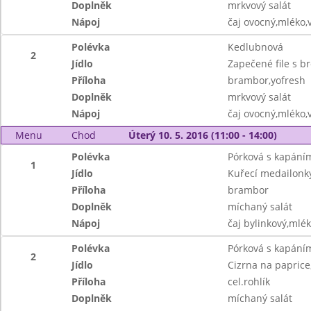
Doplněk
mrkvový salát
Nápoj
čaj ovocný,mléko,
Polévka
Kedlubnová
2
Jídlo
Zapečené file s br
Příloha
brambor,yofresh
Doplněk
mrkvový salát
Nápoj
čaj ovocný,mléko,
Menu
Chod
Úterý 10. 5. 2016 (11:00 - 14:00)
Polévka
Pórková s kapání
1
Jídlo
Kuřecí medailonk
Příloha
brambor
Doplněk
míchaný salát
Nápoj
čaj bylinkový,mlé
Polévka
Pórková s kapání
2
Jídlo
Cizrna na paprice
Příloha
cel.rohlík
Doplněk
míchaný salát