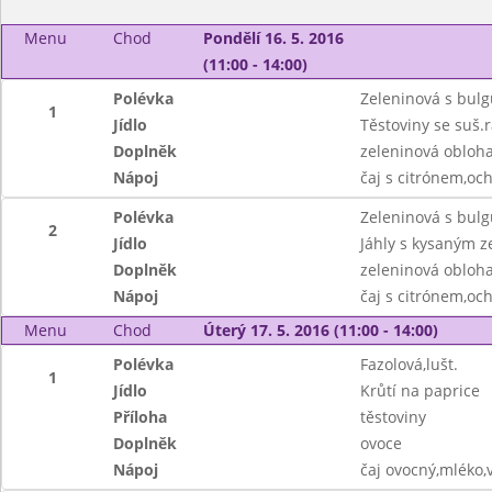
Menu
Chod
Pondělí 16. 5. 2016
(11:00 - 14:00)
Polévka
Zeleninová s bul
1
Jídlo
Těstoviny se suš.r
Doplněk
zeleninová obloh
Nápoj
čaj s citrónem,oc
Polévka
Zeleninová s bul
2
Jídlo
Jáhly s kysaným 
Doplněk
zeleninová obloh
Nápoj
čaj s citrónem,oc
Menu
Chod
Úterý 17. 5. 2016 (11:00 - 14:00)
Polévka
Fazolová,lušt.
1
Jídlo
Krůtí na paprice
Příloha
těstoviny
Doplněk
ovoce
Nápoj
čaj ovocný,mléko,