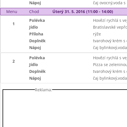
Nápoj
čaj ovocný,voda 
Menu
Chod
Úterý 31. 5. 2016 (11:00 - 14:00)
Polévka
Hovězí rychlá s v
1
Jídlo
Bratislavské vepřo
Příloha
rýže
Doplněk
tvarohový krém s
Nápoj
čaj bylinkový,vod
Polévka
Hovězí rychlá s v
2
Jídlo
Pizza se zelenino
Doplněk
tvarohový krém s
Nápoj
čaj bylinkový,vod
Reklama: