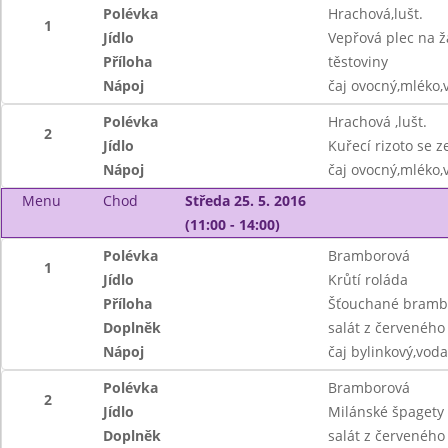
Polévka
Hrachová,lušt.
1
Jídlo
Vepřová plec na 
Příloha
těstoviny
Nápoj
čaj ovocný,mléko,
Polévka
Hrachová ,lušt.
2
Jídlo
Kuřecí rizoto se 
Nápoj
čaj ovocný,mléko,
Menu
Chod
Středa 25. 5. 2016
(11:00 - 14:00)
Polévka
Bramborová
1
Jídlo
Krůtí roláda
Příloha
Šťouchané brambo
Doplněk
salát z červeného 
Nápoj
čaj bylinkový,vod
Polévka
Bramborová
2
Jídlo
Milánské špagety
Doplněk
salát z červeného 