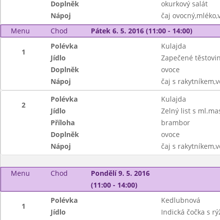
Doplněk
okurkový salát
Nápoj
čaj ovocný,mléko,
Menu
Chod
Pátek 6. 5. 2016 (11:00 - 14:00)
Polévka
Kulajda
1
Jídlo
Zapečené těstovi
Doplněk
ovoce
Nápoj
čaj s rakytníkem,
Polévka
Kulajda
2
Jídlo
Zelný list s ml.m
Příloha
brambor
Doplněk
ovoce
Nápoj
čaj s rakytníkem,
Menu
Chod
Pondělí 9. 5. 2016
(11:00 - 14:00)
Polévka
Kedlubnová
1
Jídlo
Indická čočka s rý