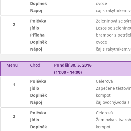
Doplněk
ovoce
Nápoj
čaj s rakytníkem,
Polévka
Zeleninová se sý
2
Jídlo
Losos se zelenino
Příloha
brambor s petrše
Doplněk
ovoce
Nápoj
čaj s rakytníkem,
Menu
Chod
Pondělí 30. 5. 2016
(11:00 - 14:00)
Polévka
Celerová
1
Jídlo
Zapečené těstovi
Doplněk
kompot
Nápoj
čaj ovocný,voda 
Polévka
Celerová
2
Jídlo
Žemlovka s tvaroh
Doplněk
kompot