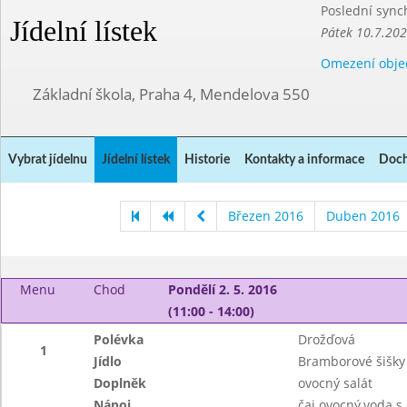
Poslední sync
Jídelní lístek
Pátek 10.7.20
Omezení obje
Základní škola, Praha 4, Mendelova 550
Vybrat jídelnu
Jídelní lístek
Historie
Kontakty a informace
Doch
Březen 2016
Duben 2016
Menu
Chod
Pondělí 2. 5. 2016
(11:00 - 14:00)
Polévka
Drožďová
1
Jídlo
Bramborové šišky
Doplněk
ovocný salát
Nápoj
čaj ovocný,voda 