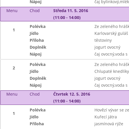
Nápoj
čaj bylinkový,mlé
Menu
Chod
Středa 11. 5. 2016
(11:00 - 14:00)
Polévka
Ze zeleného hráš
1
Jídlo
Karlovarský gulá
Příloha
těstoviny
Doplněk
jogurt ovocný
Nápoj
čaj ovocný,voda s
Polévka
Ze zeleného hráš
2
Jídlo
Chlupaté knedlíky
Doplněk
jogurt ovocný
Nápoj
čaj ovocný,voda s
Menu
Chod
Čtvrtek 12. 5. 2016
(11:00 - 14:00)
Polévka
Hovězí vývar se 
1
Jídlo
Kuřecí játra
Příloha
jasmínová rýže