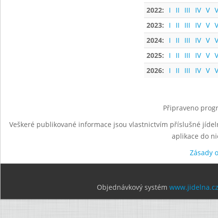
2022:
I
II
III
IV
V
V
2023:
I
II
III
IV
V
V
2024:
I
II
III
IV
V
V
2025:
I
II
III
IV
V
V
2026:
I
II
III
IV
V
V
Připraveno progr
Veškeré publikované informace jsou vlastnictvím příslušné jídel
aplikace do n
Zásady 
Objednávkový systém
www.jidelna.c