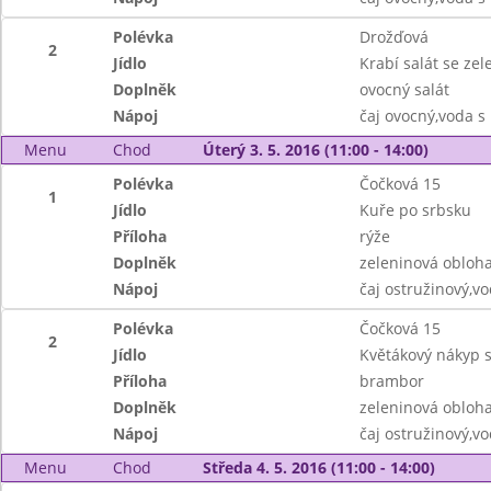
Polévka
Drožďová
2
Jídlo
Krabí salát se ze
Doplněk
ovocný salát
Nápoj
čaj ovocný,voda 
Menu
Chod
Úterý 3. 5. 2016 (11:00 - 14:00)
Polévka
Čočková 15
1
Jídlo
Kuře po srbsku
Příloha
rýže
Doplněk
zeleninová obloh
Nápoj
čaj ostružinový,v
Polévka
Čočková 15
2
Jídlo
Květákový nákyp 
Příloha
brambor
Doplněk
zeleninová obloh
Nápoj
čaj ostružinový,v
Menu
Chod
Středa 4. 5. 2016 (11:00 - 14:00)