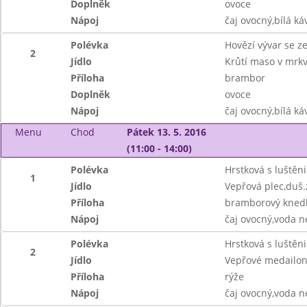
Doplněk
ovoce
Nápoj
čaj ovocný,bílá ká
Polévka
Hovězí vývar se 
2
Jídlo
Krůtí maso v mrkv
Příloha
brambor
Doplněk
ovoce
Nápoj
čaj ovocný,bílá ká
Menu
Chod
Pátek 13. 5. 2016
(11:00 - 14:00)
Polévka
Hrstková s luštěn
1
Jídlo
Vepřová plec,duš.
Příloha
bramborový knedl
Nápoj
čaj ovocný,voda n
Polévka
Hrstková s luštěn
2
Jídlo
Vepřové medailon
Příloha
rýže
Nápoj
čaj ovocný,voda n