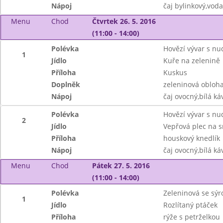
Nápoj
čaj bylinkový,vod
Menu
Chod
Čtvrtek 26. 5. 2016
(11:00 - 14:00)
Polévka
Hovězí vývar s nu
1
Jídlo
Kuře na zelenině
Příloha
Kuskus
Doplněk
zeleninová obloh
Nápoj
čaj ovocný,bílá k
Polévka
Hovězí vývar s nu
2
Jídlo
Vepřová plec na 
Příloha
houskový knedlík
Nápoj
čaj ovocný,bílá k
Menu
Chod
Pátek 27. 5. 2016
(11:00 - 14:00)
Polévka
Zeleninová se sý
1
Jídlo
Rozlítaný ptáček
Příloha
rýže s petrželkou