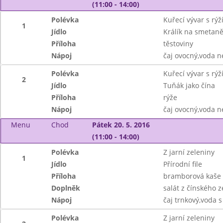
(11:00 - 14:00)
Polévka
Kuřecí vývar s rýž
1
Jídlo
Králík na smetan
Příloha
těstoviny
Nápoj
čaj ovocný,voda n
Polévka
Kuřecí vývar s rýž
2
Jídlo
Tuňák jako čína
Příloha
rýže
Nápoj
čaj ovocný,voda n
Menu
Chod
Pátek 20. 5. 2016
(11:00 - 14:00)
Polévka
Z jarní zeleniny
1
Jídlo
Přírodní file
Příloha
bramborová kaše
Doplněk
salát z čínského ze
Nápoj
čaj trnkový,voda
Polévka
Z jarní zeleniny