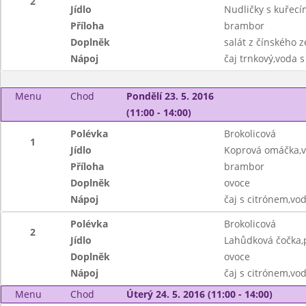
2
Jídlo
Nudličky s kuřec
Příloha
brambor
Doplněk
salát z čínského ze
Nápoj
čaj trnkový,voda
Menu
Chod
Pondělí 23. 5. 2016
(11:00 - 14:00)
Polévka
Brokolicová
1
Jídlo
Koprová omáčka,v
Příloha
brambor
Doplněk
ovoce
Nápoj
čaj s citrónem,vo
Polévka
Brokolicová
2
Jídlo
Lahůdková čočka,p
Doplněk
ovoce
Nápoj
čaj s citrónem,vo
Menu
Chod
Úterý 24. 5. 2016 (11:00 - 14:00)