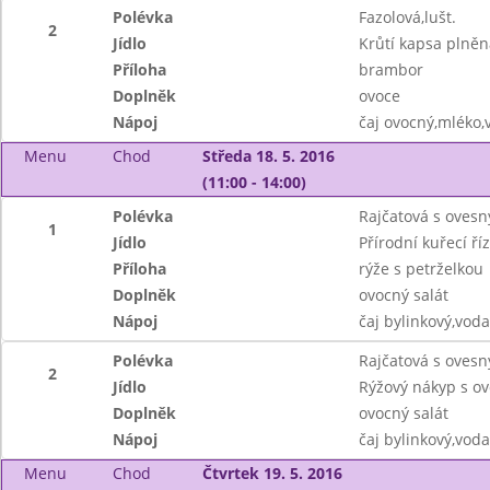
Polévka
Fazolová,lušt.
2
Jídlo
Krůtí kapsa plně
Příloha
brambor
Doplněk
ovoce
Nápoj
čaj ovocný,mléko,
Menu
Chod
Středa 18. 5. 2016
(11:00 - 14:00)
Polévka
Rajčatová s ovesn
1
Jídlo
Přírodní kuřecí ří
Příloha
rýže s petrželkou
Doplněk
ovocný salát
Nápoj
čaj bylinkový,vod
Polévka
Rajčatová s ovesn
2
Jídlo
Rýžový nákyp s o
Doplněk
ovocný salát
Nápoj
čaj bylinkový,vod
Menu
Chod
Čtvrtek 19. 5. 2016