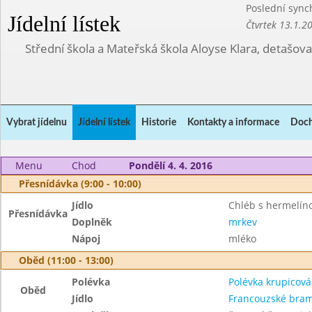
Poslední sync
Jídelní lístek
Čtvrtek 13.1.2
Střední škola a Mateřská škola Aloyse Klara, detašov
Vybrat jídelnu
Jídelní lístek
Historie
Kontakty a informace
Doch
Menu
Chod
Pondělí 4. 4. 2016
Přesnídávka (9:00 - 10:00)
Jídlo
Chléb s hermelí
Přesnídávka
Doplněk
mrkev
Nápoj
mléko
Oběd (11:00 - 13:00)
Polévka
Polévka krupicová
Oběd
Jídlo
Francouzské bra