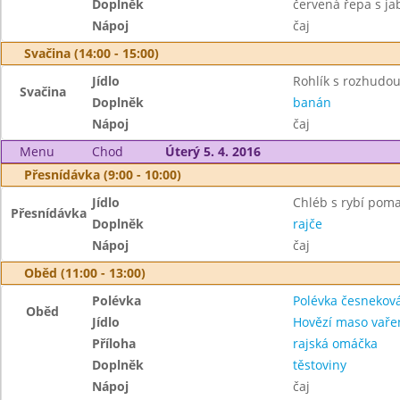
Doplněk
červená řepa s ja
Nápoj
čaj
Svačina (14:00 - 15:00)
Jídlo
Rohlík s rozhudo
Svačina
Doplněk
banán
Nápoj
čaj
Menu
Chod
Úterý 5. 4. 2016
Přesnídávka (9:00 - 10:00)
Jídlo
Chléb s rybí pom
Přesnídávka
Doplněk
rajče
Nápoj
čaj
Oběd (11:00 - 13:00)
Polévka
Polévka česnekov
Oběd
Jídlo
Hovězí maso vaře
Příloha
rajská omáčka
Doplněk
těstoviny
Nápoj
čaj