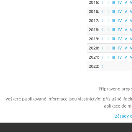
2015:
I
II
III
IV
V
V
2016:
I
II
III
IV
V
V
2017:
I
II
III
IV
V
V
2018:
I
II
III
IV
V
V
2019:
I
II
III
IV
V
V
2020:
I
II
III
IV
V
V
2021:
I
II
III
IV
V
V
2022:
I
Připraveno progr
Veškeré publikované informace jsou vlastnictvím příslušné jídel
aplikace do n
Zásady 