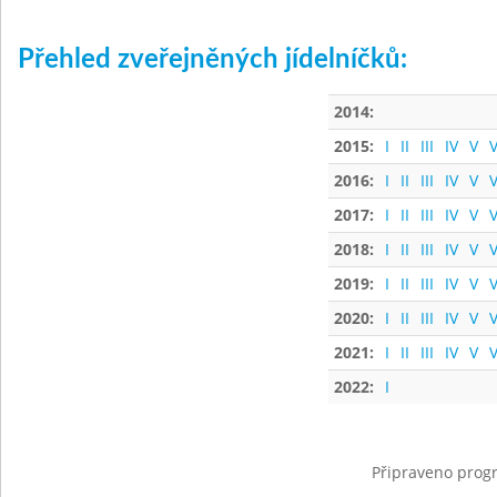
Přehled zveřejněných jídelníčků:
2014:
2015:
I
II
III
IV
V
V
2016:
I
II
III
IV
V
V
2017:
I
II
III
IV
V
V
2018:
I
II
III
IV
V
V
2019:
I
II
III
IV
V
V
2020:
I
II
III
IV
V
V
2021:
I
II
III
IV
V
V
2022:
I
Připraveno progr