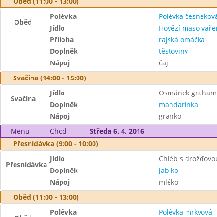
Oběd (11:00 - 13:00)
Polévka
Polévka česnekov
Oběd
Jídlo
Hovězí maso vaře
Příloha
rajská omáčka
Doplněk
těstoviny
Nápoj
čaj
Svačina (14:00 - 15:00)
Jídlo
Osmánek grahamov
Svačina
Doplněk
mandarinka
Nápoj
granko
Menu
Chod
Středa 6. 4. 2016
Přesnídávka (9:00 - 10:00)
Jídlo
Chléb s drožďov
Přesnídávka
Doplněk
jablko
Nápoj
mléko
Oběd (11:00 - 13:00)
Polévka
Polévka mrkvová