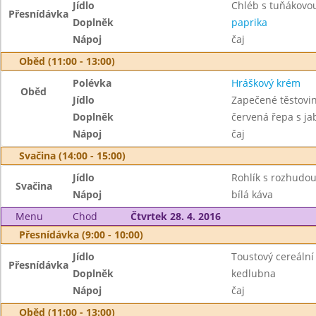
Jídlo
Chléb s tuňákov
Přesnídávka
Doplněk
paprika
Nápoj
čaj
Oběd (11:00 - 13:00)
Polévka
Hráškový krém
Oběd
Jídlo
Zapečené těstovi
Doplněk
červená řepa s ja
Nápoj
čaj
Svačina (14:00 - 15:00)
Jídlo
Rohlík s rozhudo
Svačina
Nápoj
bílá káva
Menu
Chod
Čtvrtek 28. 4. 2016
Přesnídávka (9:00 - 10:00)
Jídlo
Toustový cereáln
Přesnídávka
Doplněk
kedlubna
Nápoj
čaj
Oběd (11:00 - 13:00)