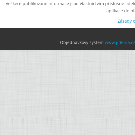
Veškeré publikované informace jsou vlastnictvím příslušné jídel
aplikace do n
Zásady 
Objednávkový systém
www.jidelna.c