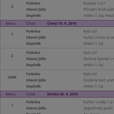
Polévka
Kulajda 1,3,7
2
Hlavní jídlo
Přírodní krůtí plá
Doplněk
mléko 7, čaj, mouč
Menu
Chod
Úterý 19. 4. 2016
Polévka
Rybí 4,9
1
Hlavní jídlo
Kuřecí rizoto se z
Doplněk
mléko 7, čaj
Polévka
Rybí 4,9
2
Hlavní jídlo
Dušený špenát s r
Doplněk
mléko 7, čaj
Polévka
Rybí 4,9
Salát
Hlavní jídlo
Studený talíř, pom
Doplněk
mléko 7, čaj
Menu
Chod
Středa 20. 4. 2016
Polévka
Kuřecí s noky 1,3,
1
Hlavní jídlo
Segedínský guláš 1