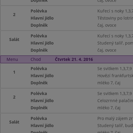
Doplněk
čaj, ovoce
Polévka
Kuřecí s noky 1,3,
2
Hlavní jídlo
Těstoviny po lotri
Doplněk
čaj, ovoce
Polévka
Kuřecí s noky 1,3,
Salát
Hlavní jídlo
Studený talíř, pom
Doplněk
čaj, ovoce
Menu
Chod
Čtvrtek 21. 4. 2016
Polévka
Se svitkem 1,3,7,9
1
Hlavní jídlo
Hovězí frankfurtsk
Doplněk
mléko 7, čaj
Polévka
Se svitkem 1,3,7,9
2
Hlavní jídlo
Celozrnné palačin
Doplněk
mléko 7, čaj
Polévka
Pro malý zájem z
Salát
Hlavní jídlo
Studený talíř, bud
Doplněk
mléko 7, čaj