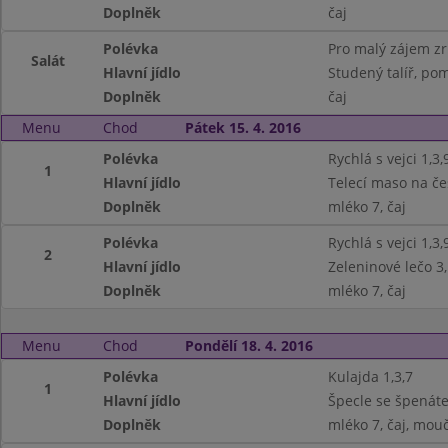
Doplněk
čaj
Polévka
Pro malý zájem z
Salát
Hlavní jídlo
Studený talíř, po
Doplněk
čaj
Menu
Chod
Pátek 15. 4. 2016
Polévka
Rychlá s vejci 1,3,
1
Hlavní jídlo
Telecí maso na čes
Doplněk
mléko 7, čaj
Polévka
Rychlá s vejci 1,3,
2
Hlavní jídlo
Zeleninové lečo 3
Doplněk
mléko 7, čaj
Menu
Chod
Pondělí 18. 4. 2016
Polévka
Kulajda 1,3,7
1
Hlavní jídlo
Špecle se špenáte
Doplněk
mléko 7, čaj, mouč