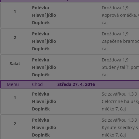
Polévka
Drožďová 1,9
1
Hlavní jídlo
Koprová omáčka, v
Doplněk
čaj
Polévka
Drožďová 1,9
2
Hlavní jídlo
Zapečené brambory
Doplněk
čaj
Polévka
Drožďová 1,9
Salát
Hlavní jídlo
Studený talíř, pom
Doplněk
čaj
Menu
Chod
Středa 27. 4. 2016
Polévka
Se zavářkou 1,3,9
1
Hlavní jídlo
Celozrnné halušky
Doplněk
mléko 7, čaj
Polévka
Se zavářkou 1,3,9
2
Hlavní jídlo
Kynuté knedlíky s
Doplněk
mléko 7, čaj