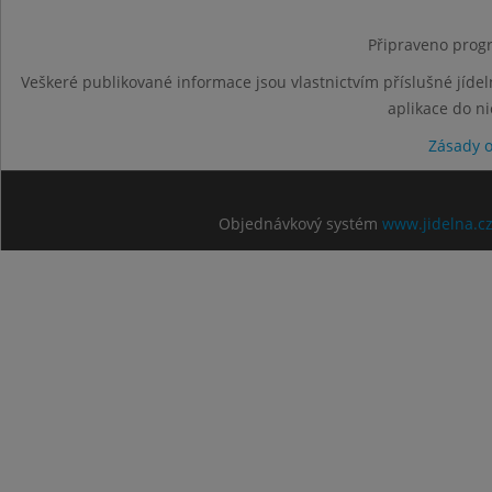
Připraveno progr
Veškeré publikované informace jsou vlastnictvím příslušné jídel
aplikace do n
Zásady 
Objednávkový systém
www.jidelna.c