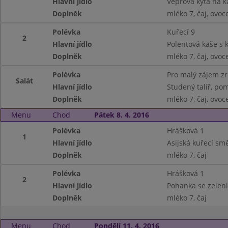
Hlavní jídlo
Vepřová kýta na ka
Doplněk
mléko 7, čaj, ovoc
Polévka
Kuřecí 9
2
Hlavní jídlo
Polentová kaše s 
Doplněk
mléko 7, čaj, ovoc
Polévka
Pro malý zájem z
Salát
Hlavní jídlo
Studený talíř, pom
Doplněk
mléko 7, čaj, ovoc
Menu
Chod
Pátek 8. 4. 2016
Polévka
Hrášková 1
1
Hlavní jídlo
Asijská kuřecí smě
Doplněk
mléko 7, čaj
Polévka
Hrášková 1
2
Hlavní jídlo
Pohanka se zeleni
Doplněk
mléko 7, čaj
Menu
Chod
Pondělí 11. 4. 2016