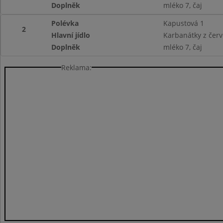
Doplněk
mléko 7, čaj
Polévka
Kapustová 1
2
Hlavní jídlo
Karbanátky z červ
Doplněk
mléko 7, čaj
Reklama: