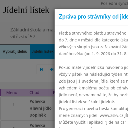
Poslední sync
Jídelní lístek
Pátek 3.7.2026
Zpráva pro strávníky od jíd
Omezení obje
Základní škola a mateřská škola Chodov, Praha 4, K
Platba stravného: platbu stravného n
vítězství 57
do 7. dne v měsíci dle kategorie (sk
věkových skupin jsou zařazováni žác
Vybrat jídelnu
Jídelní lístek
Historie
Kontakty a informace
Doch
daného věku (od 1. 9. 2026 do 31. 8.
Pokud máte v jídelníčku navoleno jídlo
Únor 2016
Březen 2016
vždy v pátek na následující týden htt
Zde jsou již uvedena jídla, která se
vzhledem k malému počtu objednávek
Menu
Chod
Pátek 1. 4. 2016
jídlo není, neznamená to, že by nezby
Polévka
Vývar s tarhoňou 
jídelní lístek ve školní jídelně.
1
Hlavní jídlo
Svíčková na smeta
Pro generaci nového hesla kontaktujt
Doplněk
čaj, ovoce
méně známých jídel: www.zskv.cz JÍ
Můžete využít i aplikaci "Jidelna.cz"
Polévka
Pro malý zájem z