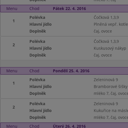
Menu
Chod
Pátek 22. 4. 2016
Polévka
Čočková 1,3,9
1
Hlavní jídlo
Plněná vepř. kotl
Doplněk
čaj, ovoce
Polévka
Čočková 1,3,9
2
Hlavní jídlo
Kuskusový nákyp
Doplněk
čaj, ovoce
Menu
Chod
Pondělí 25. 4. 2016
Polévka
Zeleninová 9
1
Hlavní jídlo
Bramborové šišky
Doplněk
mléko 7, čaj, ovoc
Polévka
Zeleninová 9
2
Hlavní jídlo
Kukuřice na másl
Doplněk
mléko 7, čaj, ovoc
Menu
Chod
Úterý 26. 4. 2016