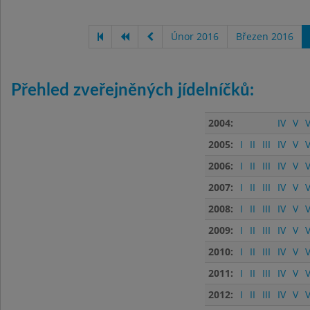
Únor 2016
Březen 2016
Přehled zveřejněných jídelníčků:
2004:
IV
V
V
2005:
I
II
III
IV
V
V
2006:
I
II
III
IV
V
V
2007:
I
II
III
IV
V
V
2008:
I
II
III
IV
V
V
2009:
I
II
III
IV
V
V
2010:
I
II
III
IV
V
V
2011:
I
II
III
IV
V
V
2012:
I
II
III
IV
V
V