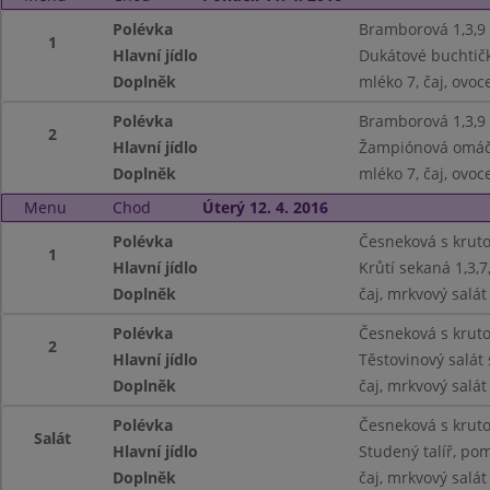
Polévka
Bramborová 1,3,9
1
Hlavní jídlo
Dukátové buchtičk
Doplněk
mléko 7, čaj, ovoc
Polévka
Bramborová 1,3,9
2
Hlavní jídlo
Žampiónová omáčka
Doplněk
mléko 7, čaj, ovoc
Menu
Chod
Úterý 12. 4. 2016
Polévka
Česneková s krut
1
Hlavní jídlo
Krůtí sekaná 1,3,
Doplněk
čaj, mrkvový salát
Polévka
Česneková s krut
2
Hlavní jídlo
Těstovinový salát
Doplněk
čaj, mrkvový salát
Polévka
Česneková s krut
Salát
Hlavní jídlo
Studený talíř, pom
Doplněk
čaj, mrkvový salát