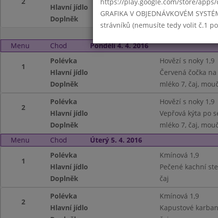
2
https://play.google.com/store/apps/
Hlavní jídlo
Květákový mozeče
GRAFIKA V OBJEDNÁVKOVÉM SYSTÉMU -
Doplněk
čaj, ovoce
strávníků (nemusíte tedy volit č.1 
Menu
Chod
Pondělí 4. 4. 2016
Polévka
Hovězí s noky 1,9
1
Hlavní jídlo
Červená čočka na k
Doplněk
mléko 7, čaj, mouč
Polévka
Hovězí s noky 1,9
2
Hlavní jídlo
Vepřová kýta po se
Doplněk
mléko 7, čaj, mouč
Menu
Chod
Úterý 5. 4. 2016
Polévka
Kmínová 1,9
1
Hlavní jídlo
Pečené kachní steh
Doplněk
čaj
Polévka
Kmínová 1,9
2
Hlavní jídlo
Kapustové karbaná