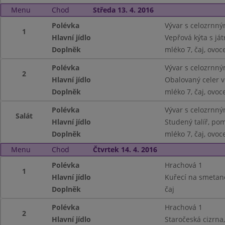
Menu
Chod
Středa 13. 4. 2016
Polévka
Vývar s celozrnný
1
Hlavní jídlo
Vepřová kýta s ját
Doplněk
mléko 7, čaj, ovoc
Polévka
Vývar s celozrnný
2
Hlavní jídlo
Obalovaný celer v 
Doplněk
mléko 7, čaj, ovoc
Polévka
Vývar s celozrnný
Salát
Hlavní jídlo
Studený talíř, pom.
Doplněk
mléko 7, čaj, ovoc
Menu
Chod
Čtvrtek 14. 4. 2016
Polévka
Hrachová 1
1
Hlavní jídlo
Kuřecí na smetaně
Doplněk
čaj
Polévka
Hrachová 1
2
Hlavní jídlo
Staročeská cizrna