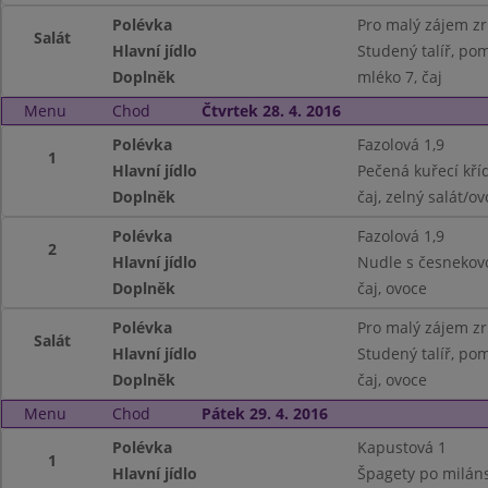
Polévka
Pro malý zájem z
Salát
Hlavní jídlo
Studený talíř, pom
Doplněk
mléko 7, čaj
Menu
Chod
Čtvrtek 28. 4. 2016
Polévka
Fazolová 1,9
1
Hlavní jídlo
Pečená kuřecí kří
Doplněk
čaj, zelný salát/o
Polévka
Fazolová 1,9
2
Hlavní jídlo
Nudle s česnekov
Doplněk
čaj, ovoce
Polévka
Pro malý zájem z
Salát
Hlavní jídlo
Studený talíř, pom
Doplněk
čaj, ovoce
Menu
Chod
Pátek 29. 4. 2016
Polévka
Kapustová 1
1
Hlavní jídlo
Špagety po miláns