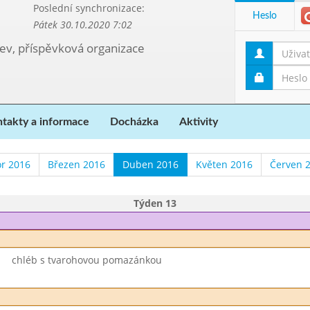
Poslední synchronizace:
Heslo
Pátek 30.10.2020 7:02
kev, příspěvková organizace
takty a informace
Docházka
Aktivity
r 2016
Březen 2016
Duben 2016
Květen 2016
Červen 
Týden 13
chléb s tvarohovou pomazánkou