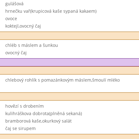
gulášová
hrnečku vař(krupicová kaše sypaná kakaem)
ovoce
koktejl,ovocný čaj
chléb s máslem a šunkou
ovocný čaj
chlebový rohlík s pomazánkovým máslem,šmoulí mléko
hovězí s drobením
kulihráškova dobrota(plněná sekaná)
bramborová kaše,okurkový salát
čaj se sirupem