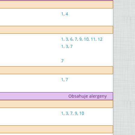
1
,
4
1
,
3
,
6
,
7
,
9
,
10
,
11
,
12
1
,
3
,
7
7
1
,
7
Obsahuje alergeny
1
,
3
,
7
,
9
,
10