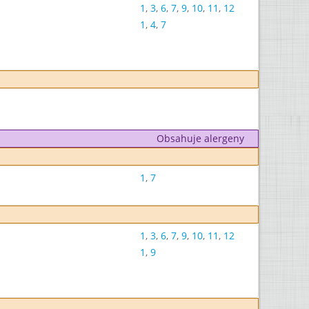
1
,
3
,
6
,
7
,
9
,
10
,
11
,
12
1
,
4
,
7
Obsahuje alergeny
1
,
7
1
,
3
,
6
,
7
,
9
,
10
,
11
,
12
1
,
9