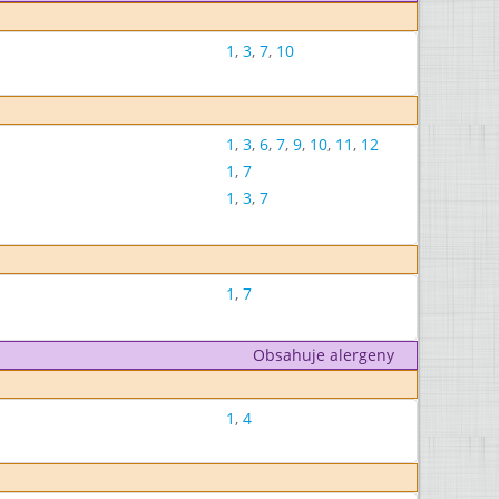
1
,
3
,
7
,
10
1
,
3
,
6
,
7
,
9
,
10
,
11
,
12
1
,
7
1
,
3
,
7
1
,
7
Obsahuje alergeny
1
,
4