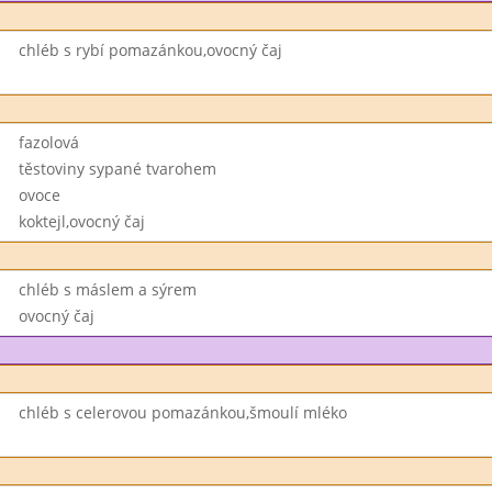
chléb s rybí pomazánkou,ovocný čaj
fazolová
těstoviny sypané tvarohem
ovoce
koktejl,ovocný čaj
chléb s máslem a sýrem
ovocný čaj
chléb s celerovou pomazánkou,šmoulí mléko