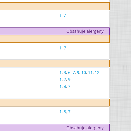
1
,
7
Obsahuje alergeny
1
,
7
1
,
3
,
6
,
7
,
9
,
10
,
11
,
12
1
,
7
,
9
1
,
4
,
7
1
,
3
,
7
Obsahuje alergeny