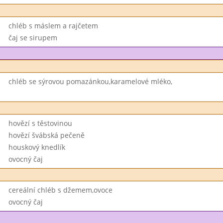
chléb s máslem a rajčetem
čaj se sirupem
chléb se sýrovou pomazánkou,karamelové mléko,
hovězí s těstovinou
hovězí švábská pečeně
houskový knedlík
ovocný čaj
cereální chléb s džemem,ovoce
ovocný čaj