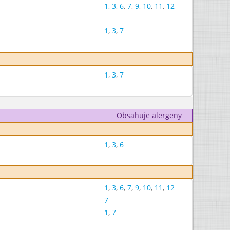
1
,
3
,
6
,
7
,
9
,
10
,
11
,
12
1
,
3
,
7
1
,
3
,
7
Obsahuje alergeny
1
,
3
,
6
1
,
3
,
6
,
7
,
9
,
10
,
11
,
12
7
1
,
7