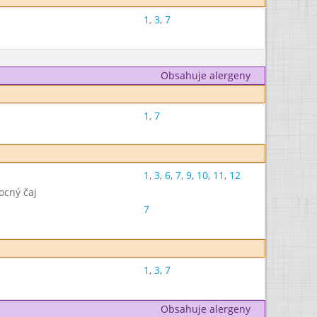
1
,
3
,
7
Obsahuje alergeny
1
,
7
1
,
3
,
6
,
7
,
9
,
10
,
11
,
12
ocný čaj
7
1
,
3
,
7
Obsahuje alergeny