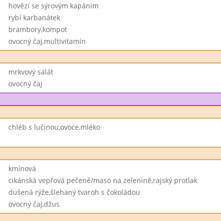
hovězí se sýrovým kapáním
rybí karbanátek
brambory,kompot
ovocný čaj,multivitamín
mrkvový salát
ovocný čaj
chléb s lučinou,ovoce,mléko
kmínová
cikánská vepřová pečeně/maso na zelenině,rajský protlak
dušená rýže,šlehaný tvaroh s čokoládou
ovocný čaj,džus