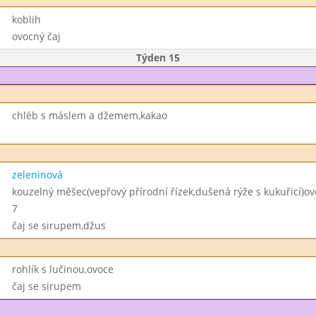
koblih
ovocný čaj
Týden 15
chléb s máslem a džemem,kakao
zeleninová
kouzelný měšec(vepřový přírodní řízek,dušená rýže s kukuřicí)ov
7
čaj se sirupem,džus
rohlík s lučinou,ovoce
čaj se sirupem