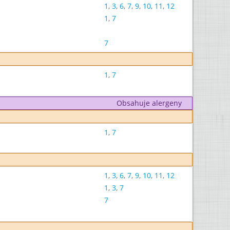
1
,
3
,
6
,
7
,
9
,
10
,
11
,
12
1
,
7
7
1
,
7
Obsahuje alergeny
1
,
7
1
,
3
,
6
,
7
,
9
,
10
,
11
,
12
1
,
3
,
7
7