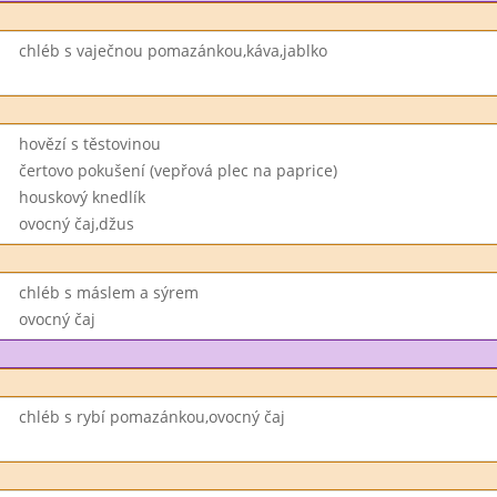
chléb s vaječnou pomazánkou,káva,jablko
hovězí s těstovinou
čertovo pokušení (vepřová plec na paprice)
houskový knedlík
ovocný čaj,džus
chléb s máslem a sýrem
ovocný čaj
chléb s rybí pomazánkou,ovocný čaj