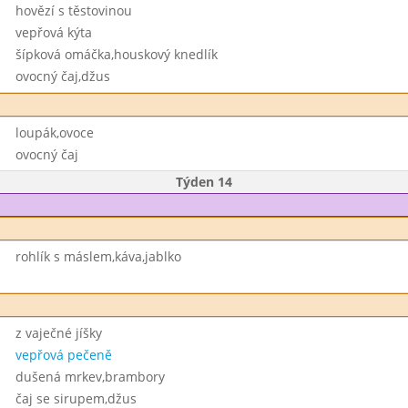
hovězí s těstovinou
vepřová kýta
šípková omáčka,houskový knedlík
ovocný čaj,džus
loupák,ovoce
ovocný čaj
Týden 14
rohlík s máslem,káva,jablko
z vaječné jíšky
vepřová pečeně
dušená mrkev,brambory
čaj se sirupem,džus