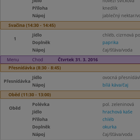
Jídlo
hovězí svíčková
Příloha
knedlík
Nápoj
jablečný nektar/v
Svačina (14:30 - 14:45)
Jídlo
chléb, cizrnová 
1
Doplněk
paprika
Nápoj
čaj/šťáva/voda
Menu
Chod
Čtvrtek 31. 3. 2016
Přesnídávka (8:30 - 8:45)
Jídlo
ovocná přesnídávk
Přesnídávka
Nápoj
bílá káva/čaj
Oběd (11:30 - 13:00)
Polévka
pol. zeleninová
Oběd
Jídlo
hrachová kaše
Příloha
chléb
Doplněk
okurka
Nápoj
čaj/šťáva/voda