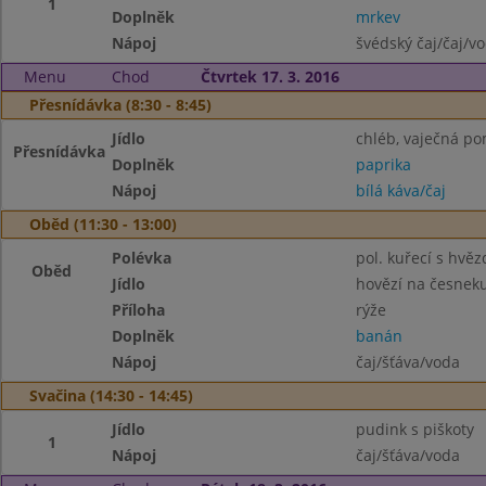
1
Doplněk
mrkev
Nápoj
švédský čaj/čaj/v
Menu
Chod
Čtvrtek 17. 3. 2016
Přesnídávka (8:30 - 8:45)
Jídlo
chléb, vaječná p
Přesnídávka
Doplněk
paprika
Nápoj
bílá káva/čaj
Oběd (11:30 - 13:00)
Polévka
pol. kuřecí s hvě
Oběd
Jídlo
hovězí na česnek
Příloha
rýže
Doplněk
banán
Nápoj
čaj/šťáva/voda
Svačina (14:30 - 14:45)
Jídlo
pudink s piškoty
1
Nápoj
čaj/šťáva/voda