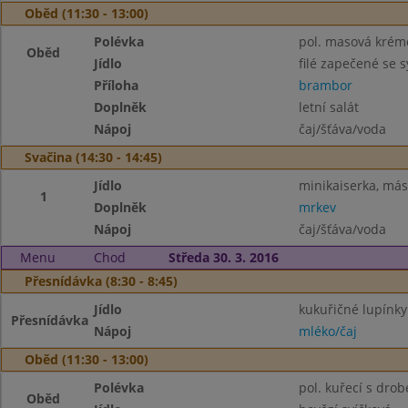
Oběd (11:30 - 13:00)
Polévka
pol. masová krém
Oběd
Jídlo
filé zapečené se 
Příloha
brambor
Doplněk
letní salát
Nápoj
čaj/šťáva/voda
Svačina (14:30 - 14:45)
Jídlo
minikaiserka, más
1
Doplněk
mrkev
Nápoj
čaj/šťáva/voda
Menu
Chod
Středa 30. 3. 2016
Přesnídávka (8:30 - 8:45)
Jídlo
kukuřičné lupínky
Přesnídávka
Nápoj
mléko/čaj
Oběd (11:30 - 13:00)
Polévka
pol. kuřecí s dro
Oběd