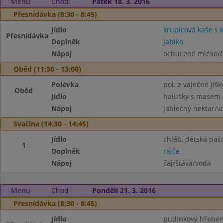
Menu
Chod
Pátek 18. 3. 2016
Přesnídávka (8:30 - 8:45)
Jídlo
krupicová kaše s
Přesnídávka
Doplněk
jablko
Nápoj
ochucené mléko/č
Oběd (11:30 - 13:00)
Polévka
pol. z vaječné jíšk
Oběd
Jídlo
halušky s masem 
Nápoj
jablečný nektar/v
Svačina (14:30 - 14:45)
Jídlo
chléb, dětská pašt
1
Doplněk
rajče
Nápoj
čaj/šťáva/voda
Menu
Chod
Pondělí 21. 3. 2016
Přesnídávka (8:30 - 8:45)
Jídlo
pudinkový hřebe