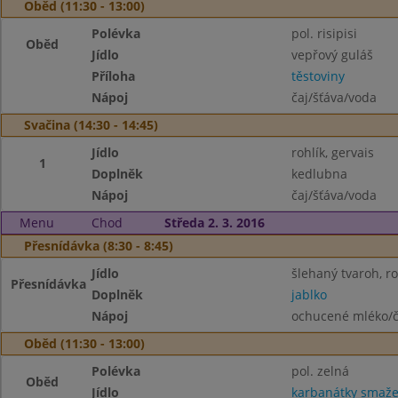
Oběd (11:30 - 13:00)
Polévka
pol. risipisi
Oběd
Jídlo
vepřový guláš
Příloha
těstoviny
Nápoj
čaj/šťáva/voda
Svačina (14:30 - 14:45)
Jídlo
rohlík, gervais
1
Doplněk
kedlubna
Nápoj
čaj/šťáva/voda
Menu
Chod
Středa 2. 3. 2016
Přesnídávka (8:30 - 8:45)
Jídlo
šlehaný tvaroh, ro
Přesnídávka
Doplněk
jablko
Nápoj
ochucené mléko/č
Oběd (11:30 - 13:00)
Polévka
pol. zelná
Oběd
Jídlo
karbanátky smaž