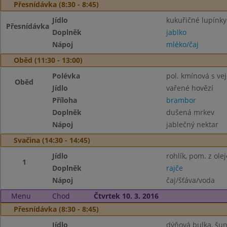
Přesnídávka (8:30 - 8:45)
Jídlo
kukuřičné lupínky
Přesnídávka
Doplněk
jablko
Nápoj
mléko/čaj
Oběd (11:30 - 13:00)
Polévka
pol. kmínová s vej
Oběd
Jídlo
vařené hovězí
Příloha
brambor
Doplněk
dušená mrkev
Nápoj
jablečný nektar
Svačina (14:30 - 14:45)
Jídlo
rohlík, pom. z ole
1
Doplněk
rajče
Nápoj
čaj/šťáva/voda
Menu
Chod
Čtvrtek 10. 3. 2016
Přesnídávka (8:30 - 8:45)
Jídlo
dýňová bulka, šu