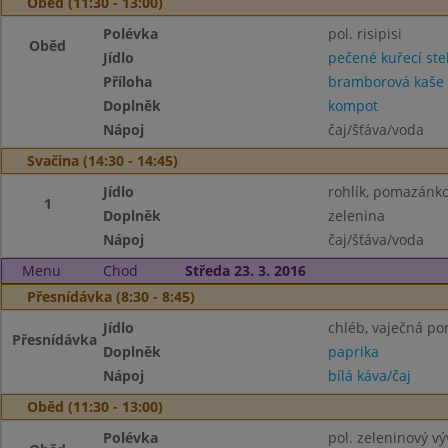
Oběd (11:30 - 13:00)
Polévka
pol. risipisi
Oběd
Jídlo
pečené kuřecí st
Příloha
bramborová kaše
Doplněk
kompot
Nápoj
čaj/šťáva/voda
Svačina (14:30 - 14:45)
Jídlo
rohlík, pomazánk
1
Doplněk
zelenina
Nápoj
čaj/šťáva/voda
Menu
Chod
Středa 23. 3. 2016
Přesnídávka (8:30 - 8:45)
Jídlo
chléb, vaječná p
Přesnídávka
Doplněk
paprika
Nápoj
bílá káva/čaj
Oběd (11:30 - 13:00)
Polévka
pol. zeleninový vý