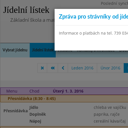
Poslední sync
Jídelní lístek
Pondělí 13.7.2
Zpráva pro strávníky od jíd
Základní škola a mateřská škola Chlumín, okres Měln
Informace o platbách na tel. 739 03
Vybrat jídelnu
Jídelní lístek
Historie
Kontakty a informace
Doch
Leden 2016
Únor 2016
Menu
Chod
Úterý 1. 3. 2016
Přesnídávka (8:30 - 8:45)
Jídlo
chleba ve vajíčku
Přesnídávka
Doplněk
paprika, rajče
Nápoj
cereální káva/čaj