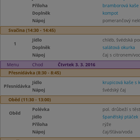
Příloha
bramborová kaše
Doplněk
kompot
Nápoj
pomerančový nek
Svačina (14:30 - 14:45)
Jídlo
chléb, švédská p
1
Doplněk
salátová okurka
Nápoj
čaj s citronem/vo
Menu
Chod
Čtvrtek 3. 3. 2016
Přesnídávka (8:30 - 8:45)
Jídlo
krupicová kaše s
Přesnídávka
Nápoj
švédský čaj
Oběd (11:30 - 13:00)
Polévka
pol. drůbeží s tě
Oběd
Jídlo
španělský ptáček
Příloha
rýže
Nápoj
čaj/šťáva/voda