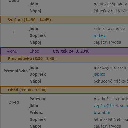
Oběd
Jídlo
milánské špagety
Nápoj
jablečný nektar/v
Svačina (14:30 - 14:45)
Jídlo
rohlík, tavený sýr
1
Doplněk
mrkev
Nápoj
čaj/šťáva/voda
Menu
Chod
Čtvrtek 24. 3. 2016
Přesnídávka (8:30 - 8:45)
Jídlo
máslový croissant
Přesnídávka
Doplněk
jablko
Nápoj
ochucené mléko/č
Oběd (11:30 - 13:00)
Polévka
pol. kuřecí s nudl
Oběd
Jídlo
vepřový řízek sm
Příloha
brambor
Doplněk
letní salát (zelí, 
Nápoj
čaj/šťáva/voda