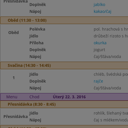
Přesnídávka
Doplněk
jablko
Nápoj
kakao/čaj
Oběd (11:30 - 13:00)
Polévka
pol. hrachová s h
Oběd
Jídlo
drůbeží rizoto s 
Příloha
okurka
Doplněk
jogurt
Nápoj
čaj/šťáva/voda
Svačina (14:30 - 14:45)
Jídlo
chléb, švédská p
1
Doplněk
rajče
Nápoj
čaj/šťáva/voda
Menu
Chod
Úterý 22. 3. 2016
Přesnídávka (8:30 - 8:45)
Jídlo
rohlík, šlehaný tv
Přesnídávka
Nápoj
čaj s mlékem/vod