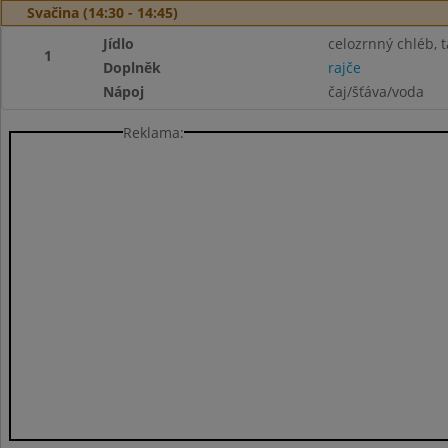
Svačina (14:30 - 14:45)
Jídlo
celozrnný chléb, 
1
Doplněk
rajče
Nápoj
čaj/šťáva/voda
Reklama: