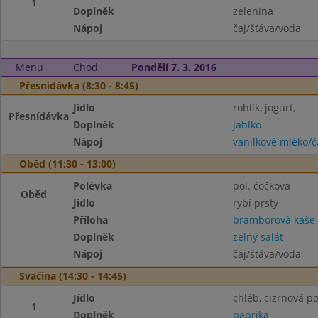
1
Doplněk
zelenina
Nápoj
čaj/šťáva/voda
Menu
Chod
Pondělí 7. 3. 2016
Přesnídávka (8:30 - 8:45)
Jídlo
rohlík, jogurt,
Přesnídávka
Doplněk
jablko
Nápoj
vanilkové mléko/č
Oběd (11:30 - 13:00)
Polévka
pol. čočková
Oběd
Jídlo
rybí prsty
Příloha
bramborová kaše
Doplněk
zelný salát
Nápoj
čaj/šťáva/voda
Svačina (14:30 - 14:45)
Jídlo
chléb, cizrnová 
1
Doplněk
paprika