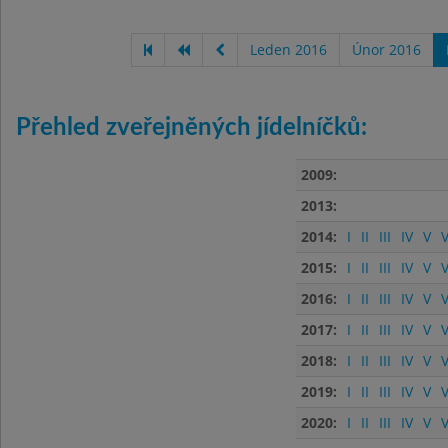
Leden 2016
Únor 2016
Přehled zveřejněných jídelníčků:
2009:
2013:
2014:
I
II
III
IV
V
V
2015:
I
II
III
IV
V
V
2016:
I
II
III
IV
V
V
2017:
I
II
III
IV
V
V
2018:
I
II
III
IV
V
V
2019:
I
II
III
IV
V
V
2020:
I
II
III
IV
V
V