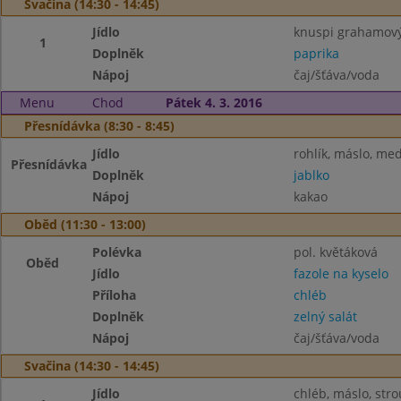
Svačina (14:30 - 14:45)
Jídlo
knuspi grahamový
1
Doplněk
paprika
Nápoj
čaj/šťáva/voda
Menu
Chod
Pátek 4. 3. 2016
Přesnídávka (8:30 - 8:45)
Jídlo
rohlík, máslo, me
Přesnídávka
Doplněk
jablko
Nápoj
kakao
Oběd (11:30 - 13:00)
Polévka
pol. květáková
Oběd
Jídlo
fazole na kyselo
Příloha
chléb
Doplněk
zelný salát
Nápoj
čaj/šťáva/voda
Svačina (14:30 - 14:45)
Jídlo
chléb, máslo, str