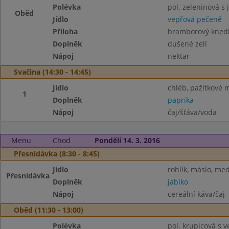
Polévka
pol. zeleninová s 
Oběd
Jídlo
vepřová pečeně
Příloha
bramborový knedl
Doplněk
dušené zelí
Nápoj
nektar
Svačina (14:30 - 14:45)
Jídlo
chléb, pažitkové 
1
Doplněk
paprika
Nápoj
čaj/šťáva/voda
Menu
Chod
Pondělí 14. 3. 2016
Přesnídávka (8:30 - 8:45)
Jídlo
rohlík, máslo, me
Přesnídávka
Doplněk
jablko
Nápoj
cereální káva/čaj
Oběd (11:30 - 13:00)
Polévka
pol. krupicová s ve