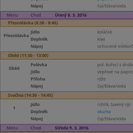
Nápoj
čaj/šťáva/voda
Menu
Chod
Úterý 8. 3. 2016
Přesnídávka (8:30 - 8:45)
Jídlo
koláček
Přesnídávka
Doplněk
kiwi
Nápoj
ochucené mléko/č
Oběd (11:30 - 13:00)
Polévka
pol. kuřecí s dro
Oběd
Jídlo
vepřové na papri
Příloha
rýže
Nápoj
čaj/šťáva/voda
Svačina (14:30 - 14:45)
Jídlo
rohlík, tavený sýr
1
Doplněk
okurka
Nápoj
čaj/šťáva/voda
Menu
Chod
Středa 9. 3. 2016