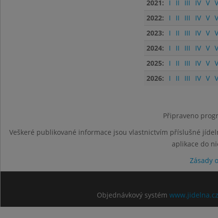
2021:
I
II
III
IV
V
V
2022:
I
II
III
IV
V
V
2023:
I
II
III
IV
V
V
2024:
I
II
III
IV
V
V
2025:
I
II
III
IV
V
V
2026:
I
II
III
IV
V
V
Připraveno progr
Veškeré publikované informace jsou vlastnictvím příslušné jídel
aplikace do n
Zásady 
Objednávkový systém
www.jidelna.c