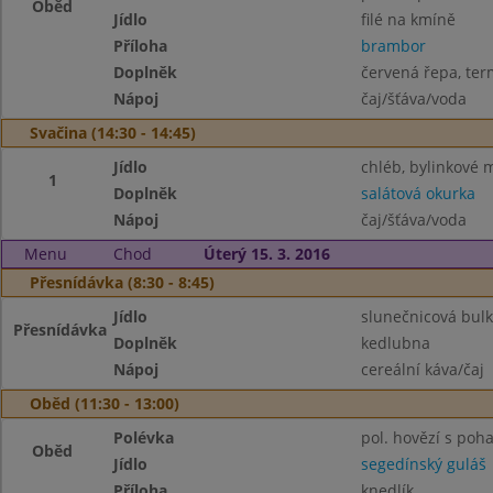
Oběd
Jídlo
filé na kmíně
Příloha
brambor
Doplněk
červená řepa, ter
Nápoj
čaj/šťáva/voda
Svačina (14:30 - 14:45)
Jídlo
chléb, bylinkové 
1
Doplněk
salátová okurka
Nápoj
čaj/šťáva/voda
Menu
Chod
Úterý 15. 3. 2016
Přesnídávka (8:30 - 8:45)
Jídlo
slunečnicová bulk
Přesnídávka
Doplněk
kedlubna
Nápoj
cereální káva/čaj
Oběd (11:30 - 13:00)
Polévka
pol. hovězí s po
Oběd
Jídlo
segedínský guláš
Příloha
knedlík