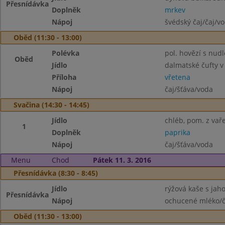
Přesnídávka
Doplněk
mrkev
Nápoj
švédský čaj/čaj/v
Oběd (11:30 - 13:00)
Polévka
pol. hovězí s nud
Oběd
Jídlo
dalmatské čufty v
Příloha
vřetena
Nápoj
čaj/šťáva/voda
Svačina (14:30 - 14:45)
Jídlo
chléb, pom. z va
1
Doplněk
paprika
Nápoj
čaj/šťáva/voda
Menu
Chod
Pátek 11. 3. 2016
Přesnídávka (8:30 - 8:45)
Jídlo
rýžová kaše s jah
Přesnídávka
Nápoj
ochucené mléko/č
Oběd (11:30 - 13:00)