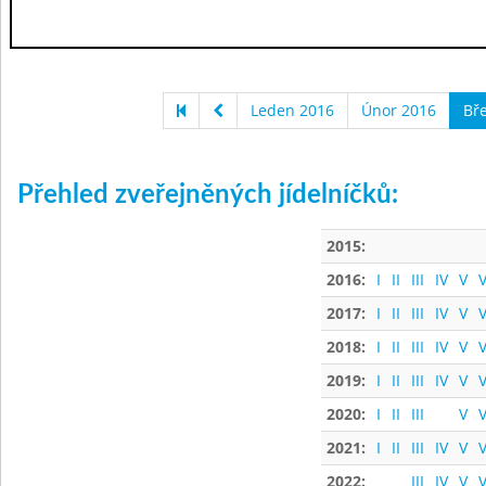
Leden 2016
Únor 2016
Bř
Přehled zveřejněných jídelníčků:
2015:
2016:
I
II
III
IV
V
V
2017:
I
II
III
IV
V
V
2018:
I
II
III
IV
V
V
2019:
I
II
III
IV
V
V
2020:
I
II
III
V
V
2021:
I
II
III
IV
V
V
2022:
III
IV
V
V