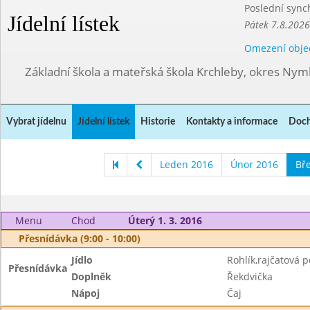
Poslední sync
Jídelní lístek
Pátek 7.8.2026
Omezení obje
Základní škola a mateřská škola Krchleby, okres Ny
Vybrat jídelnu
Jídelní lístek
Historie
Kontakty a informace
Doch
Leden 2016
Únor 2016
Bř
Menu
Chod
Úterý 1. 3. 2016
Přesnídávka (9:00 - 10:00)
Jídlo
Rohlík,rajčatová
Přesnídávka
Doplněk
Řekdvička
Nápoj
Čaj