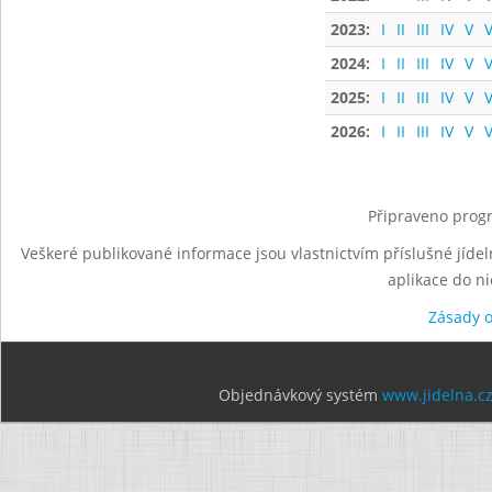
2023:
I
II
III
IV
V
V
2024:
I
II
III
IV
V
V
2025:
I
II
III
IV
V
V
2026:
I
II
III
IV
V
V
Připraveno progr
Veškeré publikované informace jsou vlastnictvím příslušné jídel
aplikace do n
Zásady 
Objednávkový systém
www.jidelna.c