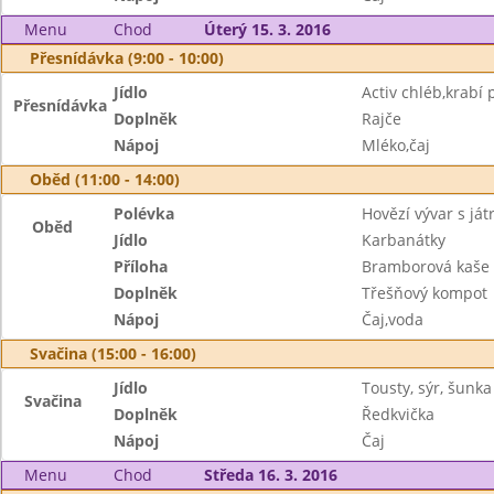
Menu
Chod
Úterý 15. 3. 2016
Přesnídávka (9:00 - 10:00)
Jídlo
Activ chléb,krabí
Přesnídávka
Doplněk
Rajče
Nápoj
Mléko,čaj
Oběd (11:00 - 14:00)
Polévka
Hovězí vývar s ját
Oběd
Jídlo
Karbanátky
Příloha
Bramborová kaše
Doplněk
Třešňový kompot
Nápoj
Čaj,voda
Svačina (15:00 - 16:00)
Jídlo
Tousty, sýr, šunka
Svačina
Doplněk
Ředkvička
Nápoj
Čaj
Menu
Chod
Středa 16. 3. 2016