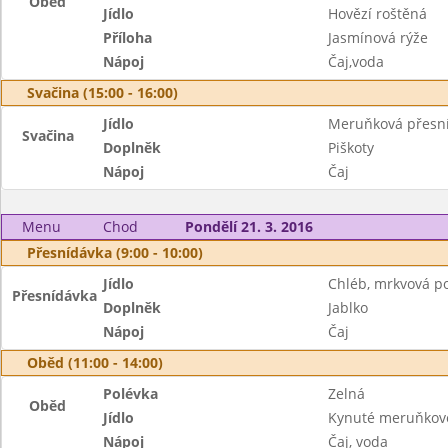
Oběd
Jídlo
Hovězí roštěná
Příloha
Jasmínová rýže
Nápoj
Čaj,voda
Svačina (15:00 - 16:00)
Jídlo
Meruňková přesn
Svačina
Doplněk
Piškoty
Nápoj
Čaj
Menu
Chod
Pondělí 21. 3. 2016
Přesnídávka (9:00 - 10:00)
Jídlo
Chléb, mrkvová 
Přesnídávka
Doplněk
Jablko
Nápoj
Čaj
Oběd (11:00 - 14:00)
Polévka
Zelná
Oběd
Jídlo
Kynuté meruňkové
Nápoj
Čaj, voda