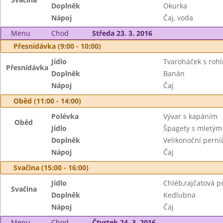
Doplněk
Okurka
Nápoj
Čaj, voda
Menu
Chod
Středa 23. 3. 2016
Přesnídávka (9:00 - 10:00)
Jídlo
Tvaroháček s roh
Přesnídávka
Doplněk
Banán
Nápoj
Čaj
Oběd (11:00 - 14:00)
Polévka
Vývar s kapáním
Oběd
Jídlo
Špagety s mletý
Doplněk
Velikonoční perní
Nápoj
Čaj
Svačina (15:00 - 16:00)
Jídlo
Chléb,rajčatová 
Svačina
Doplněk
Kedlubna
Nápoj
Čaj
Menu
Chod
Čtvrtek 24. 3. 2016