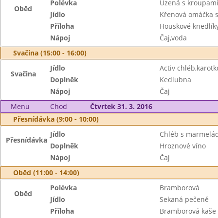
Polévka
Uzená s kroupam
Oběd
Jídlo
Křenová omáčka 
Příloha
Houskové knedlík
Nápoj
Čaj,voda
Svačina (15:00 - 16:00)
Jídlo
Activ chléb,karo
Svačina
Doplněk
Kedlubna
Nápoj
Čaj
Menu
Chod
Čtvrtek 31. 3. 2016
Přesnídávka (9:00 - 10:00)
Jídlo
Chléb s marmelá
Přesnídávka
Doplněk
Hroznové víno
Nápoj
Čaj
Oběd (11:00 - 14:00)
Polévka
Bramborová
Oběd
Jídlo
Sekaná pečeně
Příloha
Bramborová kaše