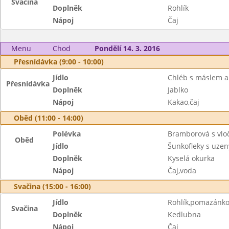
Svačina
Doplněk
Rohlík
Nápoj
Čaj
Menu
Chod
Pondělí 14. 3. 2016
Přesnídávka (9:00 - 10:00)
Jídlo
Chléb s máslem 
Přesnídávka
Doplněk
Jablko
Nápoj
Kakao,čaj
Oběd (11:00 - 14:00)
Polévka
Bramborová s vlo
Oběd
Jídlo
Šunkofleky s uze
Doplněk
Kyselá okurka
Nápoj
Čaj,voda
Svačina (15:00 - 16:00)
Jídlo
Rohlík,pomazánko
Svačina
Doplněk
Kedlubna
Nápoj
Čaj