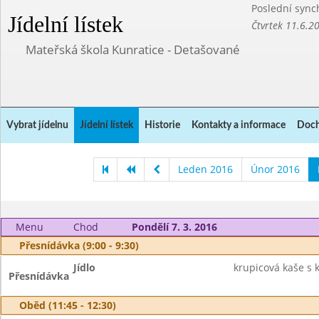
Poslední sync
Jídelní lístek
Čtvrtek 11.6.2
Mateřská škola Kunratice - Detašované
Vybrat jídelnu
Jídelní lístek
Historie
Kontakty a informace
Doch
Leden 2016
Únor 2016
Menu
Chod
Pondělí 7. 3. 2016
Přesnídávka (9:00 - 9:30)
Jídlo
krupicová kaše s 
Přesnídávka
Oběd (11:45 - 12:30)