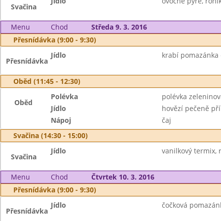
Jídlo
ovocné pyré, rohík
Svačina
Menu
Chod
Středa 9. 3. 2016
Přesnídávka (9:00 - 9:30)
Jídlo
krabí pomazánka c
Přesnídávka
Oběd (11:45 - 12:30)
Polévka
polévka zelenin
Oběd
Jídlo
hovězí pečeně př
Nápoj
čaj
Svačina (14:30 - 15:00)
Jídlo
vanilkový termix, 
Svačina
Menu
Chod
Čtvrtek 10. 3. 2016
Přesnídávka (9:00 - 9:30)
Jídlo
čočková pomazánka
Přesnídávka