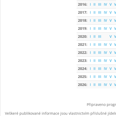
2016:
I
II
III
IV
V
V
2017:
I
II
III
IV
V
V
2018:
I
II
III
IV
V
V
2019:
I
II
III
IV
V
V
2020:
I
II
III
V
V
2021:
I
II
III
IV
V
V
2022:
I
II
III
IV
V
V
2023:
I
II
III
IV
V
V
2024:
I
II
III
IV
V
V
2025:
I
II
III
IV
V
V
2026:
I
II
III
IV
V
V
Připraveno progr
Veškeré publikované informace jsou vlastnictvím příslušné jídel