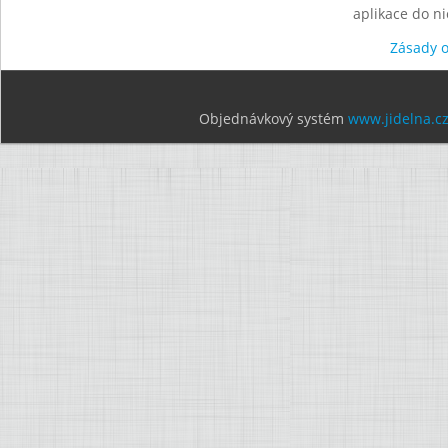
aplikace do n
Zásady 
Objednávkový systém
www.jidelna.c