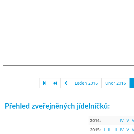
Leden 2016
Únor 2016
Přehled zveřejněných jídelníčků:
2014:
IV
V
V
2015:
I
II
III
IV
V
V