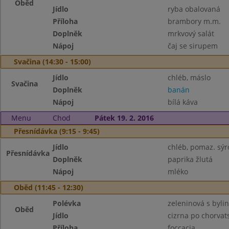
Oběd
Jídlo
ryba obalovaná
Příloha
brambory m.m.
Doplněk
mrkvový salát
Nápoj
čaj se sirupem
Svačina (14:30 - 15:00)
Jídlo
chléb, máslo
Svačina
Doplněk
banán
Nápoj
bílá káva
Menu
Chod
Pátek 19. 2. 2016
Přesnídávka (9:15 - 9:45)
Jídlo
chléb, pomaz. sýr
Přesnídávka
Doplněk
paprika žlutá
Nápoj
mléko
Oběd (11:45 - 12:30)
Polévka
zeleninová s byli
Oběd
Jídlo
cizrna po chorvat
Příloha
foccacia