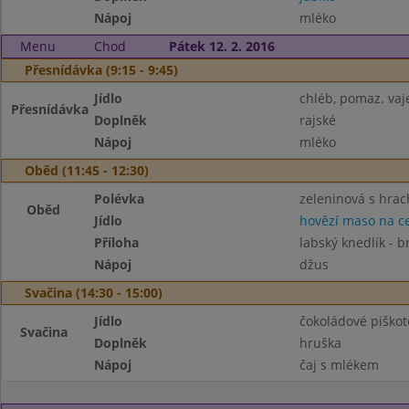
Nápoj
mléko
Menu
Chod
Pátek 12. 2. 2016
Přesnídávka (9:15 - 9:45)
Jídlo
chléb, pomaz. vaj
Přesnídávka
Doplněk
rajské
Nápoj
mléko
Oběd (11:45 - 12:30)
Polévka
zeleninová s hrac
Oběd
Jídlo
hovězí maso na c
Příloha
labský knedlík - b
Nápoj
džus
Svačina (14:30 - 15:00)
Jídlo
čokoládové piškot
Svačina
Doplněk
hruška
Nápoj
čaj s mlékem