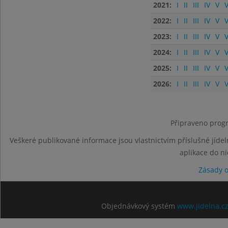
2021:
I
II
III
IV
V
V
2022:
I
II
III
IV
V
V
2023:
I
II
III
IV
V
V
2024:
I
II
III
IV
V
V
2025:
I
II
III
IV
V
V
2026:
I
II
III
IV
V
V
Připraveno progr
Veškeré publikované informace jsou vlastnictvím příslušné jídel
aplikace do n
Zásady 
Objednávkový systém
www.jidelna.c