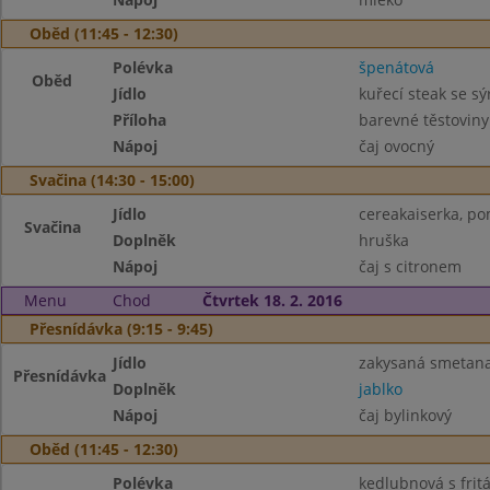
Oběd (11:45 - 12:30)
Polévka
špenátová
Oběd
Jídlo
kuřecí steak se s
Příloha
barevné těstoviny
Nápoj
čaj ovocný
Svačina (14:30 - 15:00)
Jídlo
cereakaiserka, po
Svačina
Doplněk
hruška
Nápoj
čaj s citronem
Menu
Chod
Čtvrtek 18. 2. 2016
Přesnídávka (9:15 - 9:45)
Jídlo
zakysaná smetana 
Přesnídávka
Doplněk
jablko
Nápoj
čaj bylinkový
Oběd (11:45 - 12:30)
Polévka
kedlubnová s frit