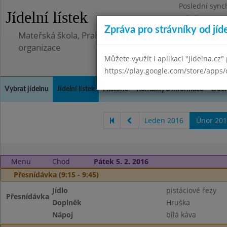
Poslední sync
Jídelní lístek
Středa 8.7.202
Zpráva pro strávníky od jíd
Mateřská škola, Praha 5 - Barrandov, Lohniského 851
organizace
Můžete využít i aplikaci "Jidelna.cz"
https://play.google.com/store/apps/
Vybrat jídelnu
Jídelní lístek
Historie
Kontakty a informace
Doch
Leden 2016
Únor 201
Menu
Chod
Pátek 5. 2. 2016
Přesnídávka (9:15 - 9:45)
Jídlo
pistáciové řezy
Přesnídávka
Doplněk
Hruška
Nápoj
bílá káva