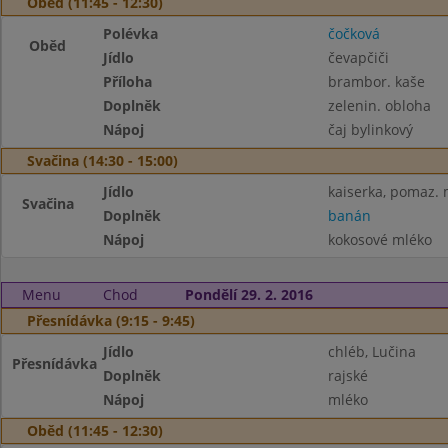
Oběd (11:45 - 12:30)
Polévka
čočková
Oběd
Jídlo
čevapčiči
Příloha
brambor. kaše
Doplněk
zelenin. obloha
Nápoj
čaj bylinkový
Svačina (14:30 - 15:00)
Jídlo
kaiserka, pomaz. 
Svačina
Doplněk
banán
Nápoj
kokosové mléko
Menu
Chod
Pondělí 29. 2. 2016
Přesnídávka (9:15 - 9:45)
Jídlo
chléb, Lučina
Přesnídávka
Doplněk
rajské
Nápoj
mléko
Oběd (11:45 - 12:30)