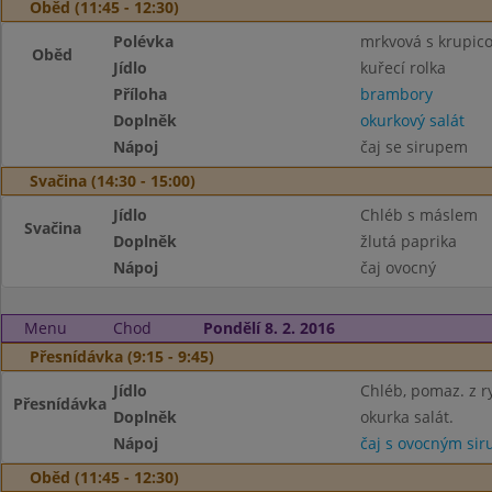
Oběd (11:45 - 12:30)
Polévka
mrkvová s krupic
Oběd
Jídlo
kuřecí rolka
Příloha
brambory
Doplněk
okurkový salát
Nápoj
čaj se sirupem
Svačina (14:30 - 15:00)
Jídlo
Chléb s máslem
Svačina
Doplněk
žlutá paprika
Nápoj
čaj ovocný
Menu
Chod
Pondělí 8. 2. 2016
Přesnídávka (9:15 - 9:45)
Jídlo
Chléb, pomaz. z r
Přesnídávka
Doplněk
okurka salát.
Nápoj
čaj s ovocným si
Oběd (11:45 - 12:30)