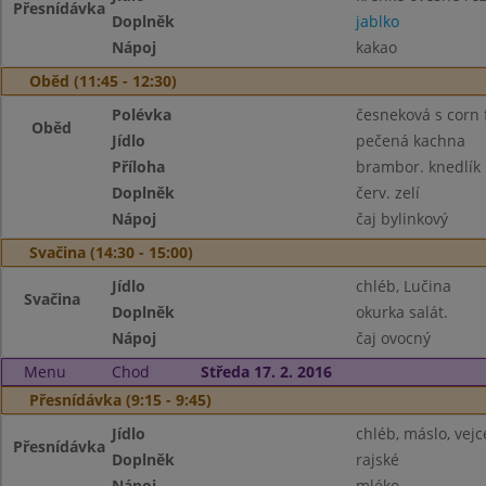
Přesnídávka
Doplněk
jablko
Nápoj
kakao
Oběd (11:45 - 12:30)
Polévka
česneková s corn 
Oběd
Jídlo
pečená kachna
Příloha
brambor. knedlík
Doplněk
červ. zelí
Nápoj
čaj bylinkový
Svačina (14:30 - 15:00)
Jídlo
chléb, Lučina
Svačina
Doplněk
okurka salát.
Nápoj
čaj ovocný
Menu
Chod
Středa 17. 2. 2016
Přesnídávka (9:15 - 9:45)
Jídlo
chléb, máslo, vejc
Přesnídávka
Doplněk
rajské
Nápoj
mléko