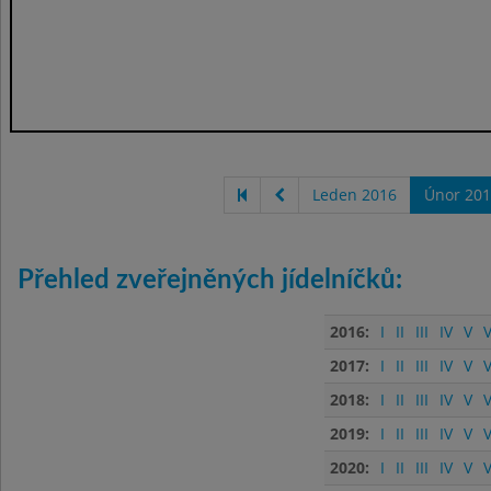
Leden 2016
Únor 201
Přehled zveřejněných jídelníčků:
2016:
I
II
III
IV
V
V
2017:
I
II
III
IV
V
V
2018:
I
II
III
IV
V
V
2019:
I
II
III
IV
V
V
2020:
I
II
III
IV
V
V